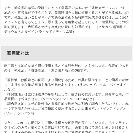
また、油絵学科志望の受験生にとって必需品であるのが「速乾メディウム」です。
油絵具へ直接混ぜて使うことで、乾燥時間を大幅に短縮することができる優れもの
です。乾燥が遅いことがネックである油彩画を短時間で完成させるには、正に必須
アイテムと言えるでしょう。厚く塗っても亀裂が起こりにくく、増量剤としての役
割も担えます。透明感と光沢を与えたい時にも効果的です。（クサカベ 超速乾メ
ディウム / ホルベイン ラピッドメディウム等）
画用液とは
画用液とは油絵を描く際に使用するオイル類全般のことを指します。代表的である
のは「乾性油」「揮発性油」「調合溶き油」の3種です。
「乾性油」は酸素との反応により固化するため、絵具に添加することで固着力が増
し、より丈夫な作品画面を作る効果があります。(リンシードオイル・ポピーオイ
ルなど)
「揮発性油」は主に油絵具の希釈剤として、描き始めに用います。揮発する為、作
品画面には残りません。(ターペンタイン・ペトロールなど)
「調合溶き油」は予め乾性油と揮発性油を理想的な割合で調合したものです。これ
一つで下描きから仕上げまで幅広く使用することが出来ます。(ペインティングオ
イル・ルソンバン等)
また、この他にも助剤として用いる様々な画溶液が存在しています。ペインティン
グオイルのみでも描くこと自体は可能ですが、必要に応じて調合し使い分けること
で、より深みのある作品へ仕上げられるのが油絵の魅力の一つと言えるでしょう。