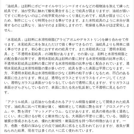
「油絵具」は顔料にポピーオイルやリンシードオイルなどの植物油を加えて練った
絵具です。油が空気に触れて酸化重合することで絵具が固まりますが、油絵が描い
てすぐに乾かないのはこの化学変化がゆっくり進むためです。絵具が固まりにくい
ため、制作にじっくり時間をかける事ができます。また水性絵具のように水分が蒸
発するのとは異なり、油がそのまま固化しますので、乾燥後も厚みがほぼ変化しま
せん。
「水彩絵具」は顔料に水溶性樹脂(アラビアガムやデキストリン)を練り合わせて作
ります。水彩絵具に水を加えただけで描く事ができるので、油絵具よりも簡単に描
く事ができます。初心者におすすめの絵具です。また水彩絵具には「透明水彩絵
具」と「不透明水彩絵具」の2種類があります。その違いは、顔料と水溶性樹脂と
の配合量の比率です。透明水彩絵具は顔料の量に対する水溶性樹脂の比率が高く、
不透明水彩絵具は顔料の量に対する水溶性樹脂の比率が低く配合されています。透
明水彩絵具は水溶性樹脂の量が多いので、絵具を塗った表面は平滑になります。一
方、不透明水彩絵具は水溶性樹脂が少なく顔料の粒子が多くなるため、凹凸のある
表面に仕上がります。例えば、透明なガラスとすりガラスをイメージしてくださ
い。透明なガラスは表面がつるつるしているので透明に見えますが、すりガラスは
表面がざらざらしているので、表面に当たる光が乱反射して不透明に見えるので
す。
「アクリル絵具」は石油から合成されるアクリル樹脂を媒材として開発された絵具
です。油絵具に比べて乾燥が速く、補助材として画面に艶を出す「グロスメディウ
ム」や、艶を消す「マットメディウム」などがあります。絵具の発色が良く退色し
にくい。水に溶けるが乾くと耐水性になる。大画面の平塗りに適している。強固な
被膜が形成されるため、優れた耐候性・耐薬品性を持つ等の特徴があります。一
方、色数・色彩の深みなどの点で油絵具に劣るとも言われておりますが、改良が重
ねられた結果、現在では多くの人々に広く使われています。