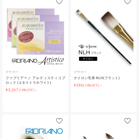
クサカベ
クサカベ
ファブリアーノ アルティスティコブ
ナイロン毛筆 NLH(フラット)
ロック (エキストラホワイト)
¥396
(10%OFF)～
¥3,267
(10%OFF)～