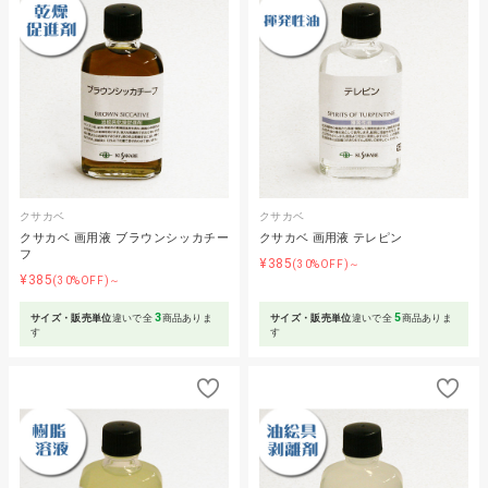
クサカベ
クサカベ
クサカベ 画用液 ブラウンシッカチー
クサカベ 画用液 テレピン
フ
¥385
(30%OFF)～
¥385
(30%OFF)～
3
5
サイズ・販売単位
違いで全
商品ありま
サイズ・販売単位
違いで全
商品ありま
す
す