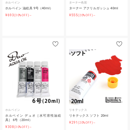
ホルベイン
ターナー色彩
ホルベイン 油絵具 9号（40ml）
ターナー アクリルガッシュ 40ml
¥693
¥555
(30%OFF)～
(20%OFF)～
ホルベイン
リキテックス
ホルベイン デュオ［水可溶性油絵
リキテックス ソフト 20ml
具］ 6号（20ml）
¥291
(20%OFF)～
¥308
(30%OFF)～