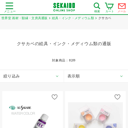
メニュー
カート
メール
検索
世界堂 画材・額縁・文房具通販
絵具・インク・メディウム類
クサカベ
クサカベの絵具・インク・メディウム類の通販
対象商品：
82
件
絞り込み
表示順