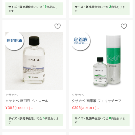
19
2
サイズ・販売単位
違いで全
商品あり
サイズ・販売単位
違いで全
商品ありま
ます
す
クサカベ
クサカベ
クサカベ 画用液 ペトロール
クサカベ 画用液 フィキサチーフ
¥308
¥308
(30%OFF)～
(30%OFF)～
5
8
サイズ・販売単位
違いで全
商品ありま
サイズ・販売単位
違いで全
商品ありま
す
す