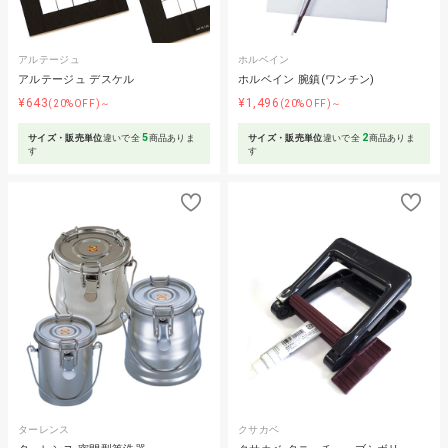
アルテージュ
ホルベイン
アルテージュ デスケル
ホルベイン 腕鎮(ワンチン)
¥643
¥1,496
(20%OFF)～
(20%OFF)～
5
2
サイズ・販売単位
違いで全
商品ありま
サイズ・販売単位
違いで全
商品ありま
す
す
ターレンス
クサカベ