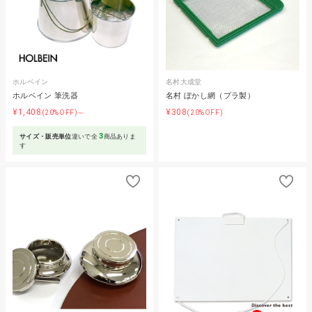
ホルベイン
名村大成堂
ホルベイン 筆洗器
名村 ぼかし網（プラ製）
¥1,408
¥308
(20%OFF)～
(20%OFF)
3
サイズ・販売単位
違いで全
商品ありま
す