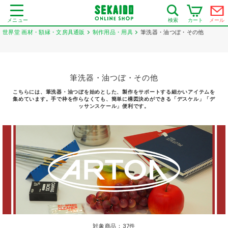
メニュー
カート
メール
検索
世界堂 画材・額縁・文房具通販
制作用品・用具
筆洗器・油つぼ・その他
筆洗器・油つぼ・その他
こちらには、筆洗器・油つぼを始めとした、製作をサポートする細かいアイテムを
集めています。手で枠を作らなくても、簡単に構図決めができる「デスケル」「デ
ッサンスケール」便利です。
対象商品：
37
件