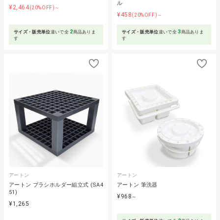
ル
¥2,464
(20%OFF)～
¥458
(20%OFF)～
2
3
サイズ・販売単位
違いで全
商品ありま
サイズ・販売単位
違いで全
商品ありま
す
す
アートン
アートン
アートン ブラシホルダー組立式 (SA4
アートン 筆洗器
51)
¥968
～
¥1,265