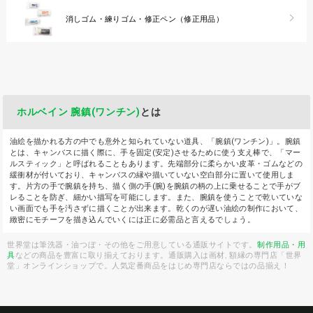
消しゴム・練りゴム・修正ペン（修正用品）
ホルベイン 腕鎮(ワンチン)
とは
油絵を描かれる方の中でも意外と知られていない道具、「腕鎮(ワンチン)」。腕鎮
とは、キャンバスに描く際に、手を固定(安定)させるために使う支え棒で、「マー
ルスティック」と呼ばれることもあります。先端部分に柔らかい皮革・ゴムなどの
緩衝材が付いており、キャンバスの縁や描いていない空白部分に置いて使用しま
す。片方の手で腕鎮を持ち、描く側の手(腕)を腕鎮の柄の上に乗せることで手がブ
レることを防ぎ、細かい描写を可能にします。また、腕鎮を使うことで乾いていな
い画面でも手を汚さずに描くことが出来ます。乾くのが遅い油絵の制作において、
緻密にモチーフを描き込んでいくには正に必需品と言えるでしょう。
世界堂は筆洗器・油つぼ・その他をご用意している通販サイトです。
制作用品・用
具
などの商品を豊富に取り揃えております。通販購入は画材, 額縁の専門店「世界
堂」オンラインショップで。人気定番商品をはじめ専門店ならではの品揃え！