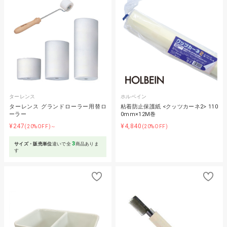
ターレンス
ホルベイン
ターレンス グランドローラー用替ロ
粘着防止保護紙 <クッツカーネ2> 110
ーラー
0mm×12M巻
¥247
¥4,840
(20%OFF)～
(20%OFF)
3
サイズ・販売単位
違いで全
商品ありま
す