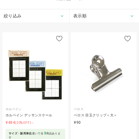
絞り込み
表示順
ホルベイン
ベロス
ホルベイン デッサンスケール
ベロス 目玉クリップ＜大＞
¥484
¥90
(20%OFF)～
3
サイズ・販売単位
違いで全
商品ありま
す