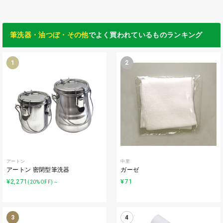
筆洗器・油つぼ・その他
でよく買われているものランキング
1
2
アートン
中里
アートン 密閉型筆洗器
ガーゼ
¥2,271
¥71
(20%OFF)～
3
4