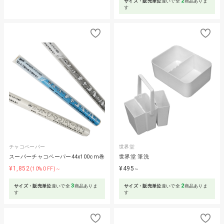
2
サイズ・販売単位
違いで全
商品ありま
す
チャコペーパー
世界堂
スーパーチャコペーパー44x100cm巻
世界堂 筆洗
¥1,852
¥495
(10%OFF)～
～
3
2
サイズ・販売単位
違いで全
商品ありま
サイズ・販売単位
違いで全
商品ありま
す
す