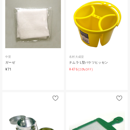
中里
名村大成堂
ガーゼ
ナムラ L型バケツヒッセン
¥71
¥476
(20%OFF)