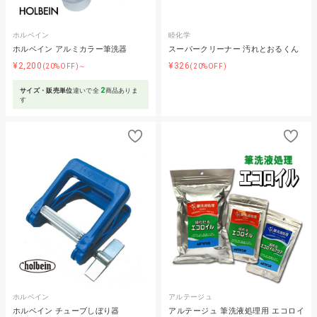
ホルベイン
睦化学
ホルベイン アルミカラー筆洗器
スーパークリーナー 汚れとおるくん
¥2,200
¥326
(20%OFF)～
(20%OFF)
2
サイズ・販売単位
違いで全
商品ありま
す
ホルベイン
アルテージュ
ホルベイン チューブしぼり器
アルテージュ 筆洗液処理用 エコロイ