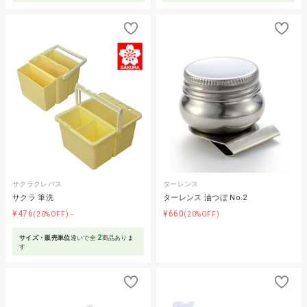
サクラクレパス
ターレンス
サクラ 筆洗
ターレンス 油つぼ No.2
¥476
¥660
(20%OFF)～
(20%OFF)
2
サイズ・販売単位
違いで全
商品ありま
す