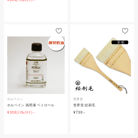
¥664
(10%OFF)～
ホルベイン
世界堂
ホルベイン 画用液 ペトロール
世界堂 絵刷毛
¥308
¥730
(30%OFF)～
～