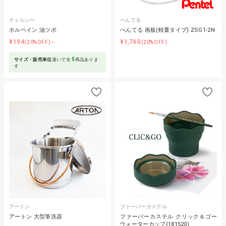
チェルシー
ぺんてる
ホルベイン 油ツボ
ぺんてる 画板(軽量タイプ) ZSG1-2N
¥194
¥1,760
(20%OFF)～
(20%OFF)
5
サイズ・販売単位
違いで全
商品ありま
す
アートン
ファーバーカステル
アートン 大型筆洗器
ファーバーカステル クリック＆ゴー
ウォーターカップ(181520)