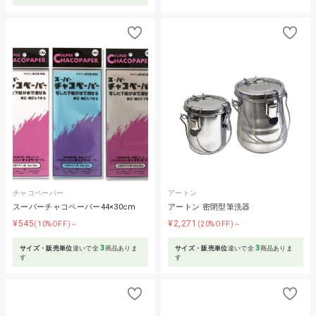
チャコペーパー
アートン
スーパーチャコペーパー44×30cm
アートン 密閉型筆洗器
¥545
¥2,271
(10%OFF)～
(20%OFF)～
3
3
サイズ・販売単位
違いで全
商品ありま
サイズ・販売単位
違いで全
商品ありま
す
す