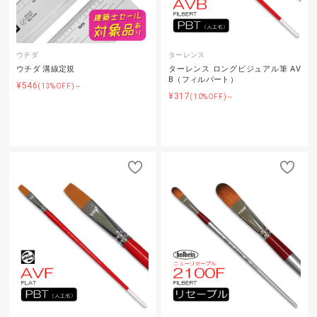
ウチダ
ターレンス
ウチダ 溝線定規
ターレンス ロングビジュアル筆 AV
B（フィルバート）
¥546
(13%OFF)～
¥317
(10%OFF)～