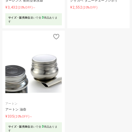
ターレンス 密閉型筆洗器
クサカベ タニーチューブシボリ
¥3,432
¥2,552
(20%OFF)～
(20%OFF)
3
サイズ・販売単位
違いで全
商品ありま
す
アートン
アートン 油壺
¥335
(20%OFF)～
3
サイズ・販売単位
違いで全
商品ありま
す