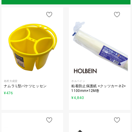
名村大成堂
ホルベイン
ナムラ L型バケツヒッセン
粘着防止保護紙 <クッツカーネ2>
1100mm×12M巻
¥476
¥4,840