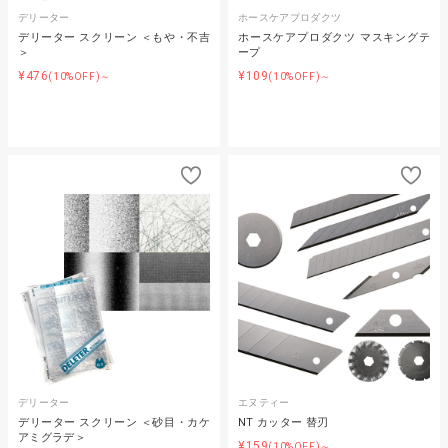
デリーター
ホースケアプロダクツ
デリーター スクリーン ＜もや・不吉
ホースケアプロダクツ マスキングテ
＞
ープ
¥476
¥109
(10%OFF)～
(10%OFF)～
デリーター
エヌティー
デリーター スクリーン ＜砂目・カケ
NT カッター 替刃
アミグラデ＞
¥159
(10%OFF)～