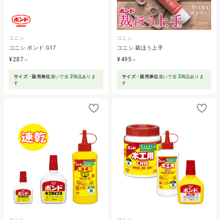
コニシ
コニシ
コニシ ボンド G17
コニシ 裁ほう上手
¥287
¥495
～
～
2
2
サイズ・販売単位
違いで全
商品ありま
サイズ・販売単位
違いで全
商品ありま
す
す
コニシ
コニシ