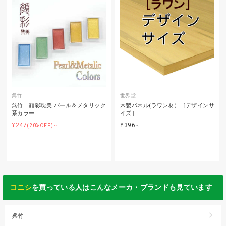
呉竹
世界堂
呉竹 顔彩耽美 パール＆メタリック
木製パネル(ラワン材）［デザインサ
系カラー
イズ］
¥247
¥396
(20%OFF)～
～
コニシ
を買っている人はこんなメーカ・ブランドも見ています
呉竹