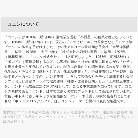
コニシについて
「コニシ」は1870年（明治3年）薬種業を営む「小西屋」の創業が礎となっていま
す。1884年 （明治17年）には、現在の「アサヒビール」の前身となる「アサヒ印
ビール」の製造を手がけました。その後アルコール飲料類は子会社「大阪洋酒醸
造」に移管。1925年 （大正14年）「株式会社小西儀助商店」に改組、1976年
（昭和51年）に「コニシ株式会社」に社名変更しました。1953年（昭和28年）に
「ボンド」を商標登録するなど、お客様の願い・社会の要望に応えながら「化学」
を扱う企業へと変化していきました。現在は創業からの問屋業の流れを受け継ぎ、
化学品などを扱う専門商社としての「化成品事業」と、合成接着剤などを製造・販
売するメーカーとしての「ボンド事業」、そして関係会社を中心に展開する社会イ
ンフラおよび建築ストック市場の維持・補修・改修を目的とした「土木建設事業」
を、ボンド・化成品に次ぐ第3の柱として、更なる事業展開を図っています。コニ
シの商標である「ボンド」はすでに多くの方にブランドとして認識されています。
黄色いボトルに赤いキャップが個性的な「ボンド 木工用」や瞬間接着剤として有
名な「ボンド アロンアルフア」は、コンシューマー分野の代表的な製品です。
世界堂はコニシの商品を豊富に取りそろえる通販サイトです。通販購入は画材, 額
縁の専門店「世界堂」オンラインショップで。人気定番商品をはじめ専門店ならで
はの品揃え！