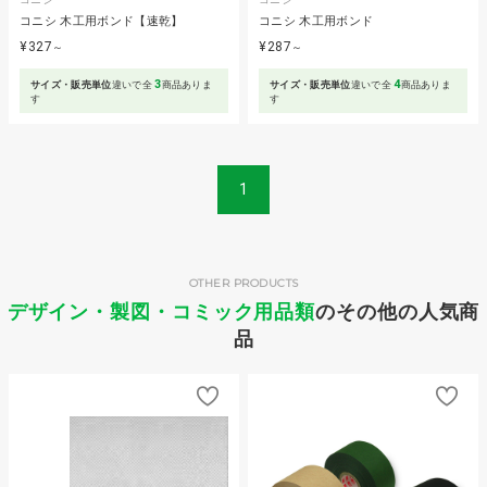
コニシ 木工用ボンド【速乾】
コニシ 木工用ボンド
¥327
¥287
～
～
3
4
サイズ・販売単位
違いで全
商品ありま
サイズ・販売単位
違いで全
商品ありま
す
す
1
OTHER PRODUCTS
デザイン・製図・コミック用品類
のその他の人気商
品