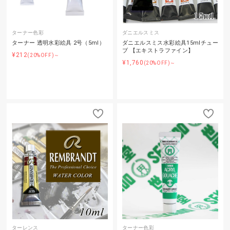
ターナー色彩
ダニエルスミス
ターナー 透明水彩絵具 2号（5ml）
ダニエルスミス水彩絵具15mlチュー
ブ 【エキストラファイン】
¥212
(20%OFF)～
¥1,760
(20%OFF)～
ターレンス
ターナー色彩