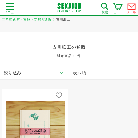
メニュー
カート
メール
検索
世界堂 画材・額縁・文房具通販
古川紙工
古川紙工の通販
対象商品：
1
件
絞り込み
表示順