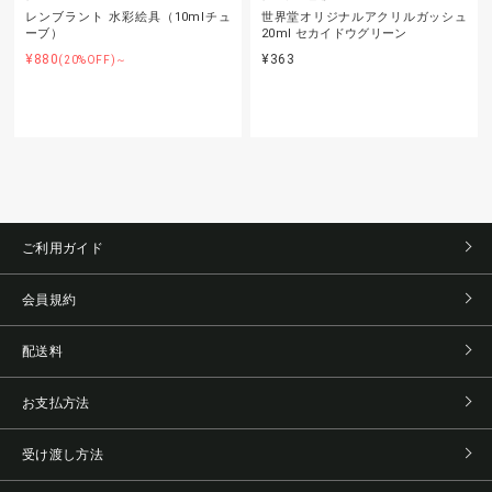
レンブラント 水彩絵具（10mlチュ
世界堂オリジナルアクリルガッシュ
ーブ）
20ml セカイドウグリーン
¥880
¥363
(20%OFF)～
ご利用ガイド
会員規約
配送料
お支払方法
受け渡し方法