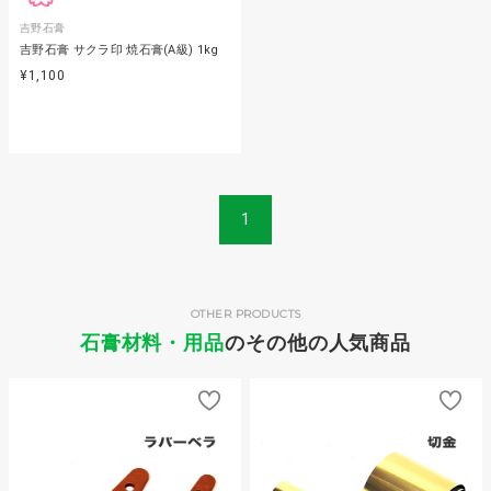
吉野石膏
吉野石膏 サクラ印 焼石膏(A級) 1kg
¥1,100
1
OTHER PRODUCTS
石膏材料・用品
のその他の人気商品