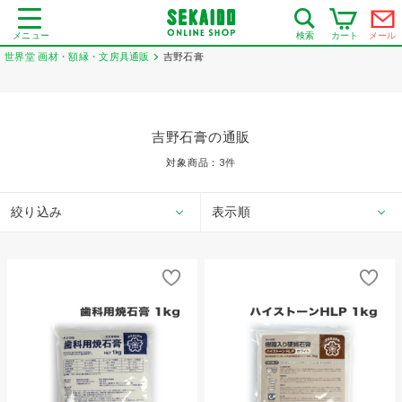
メニュー
カート
メール
検索
世界堂 画材・額縁・文房具通販
吉野石膏
吉野石膏の通販
対象商品：
3
件
絞り込み
表示順