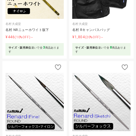
名村大成堂
名村大成堂
名村 NRニューホワイト版下
名村 Rキャンバスバッグ
¥446
¥1,804
(10%OFF)～
(20%OFF)～
3
8
サイズ・販売単位
違いで全
商品ありま
サイズ・販売単位
違いで全
商品ありま
す
す