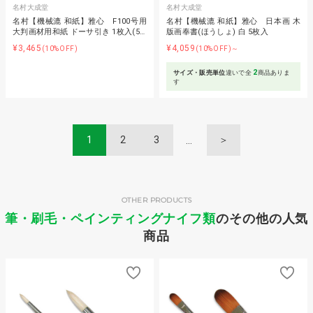
名村大成堂
名村大成堂
名村【機械漉 和紙】雅心 F100号用
名村【機械漉 和紙】雅心 日本画 木
大判画材用和紙 ドーサ引き 1枚入(5…
版画奉書(ほうしょ) 白 5枚入
¥3,465
¥4,059
(10%OFF)
(10%OFF)～
2
サイズ・販売単位
違いで全
商品ありま
す
1
2
3
＞
OTHER PRODUCTS
筆・刷毛・ペインティングナイフ類
のその他の人気
商品