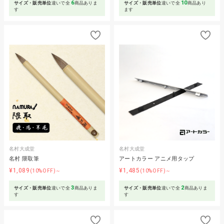
6
10
サイズ・販売単位
違いで全
商品ありま
サイズ・販売単位
違いで全
商品あり
す
ます
名村大成堂
名村大成堂
名村 隈取筆
アートカラー アニメ用タップ
¥1,089
¥1,485
(10%OFF)～
(10%OFF)～
3
2
サイズ・販売単位
違いで全
商品ありま
サイズ・販売単位
違いで全
商品ありま
す
す