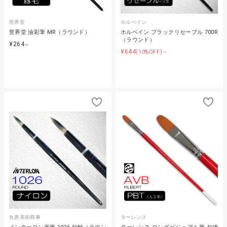
世界堂
ホルベイン
世界堂 油彩筆 MR（ラウンド）
ホルベイン ブラックリセーブル 700R
（ラウンド）
¥264
～
¥644
(10%OFF)～
丸善美術商事
ターレンス