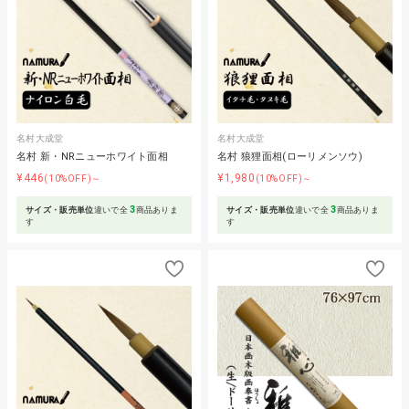
名村大成堂
名村大成堂
名村 新・NRニューホワイト面相
名村 狼狸面相(ローリメンソウ)
¥446
¥1,980
(10%OFF)～
(10%OFF)～
3
3
サイズ・販売単位
違いで全
商品ありま
サイズ・販売単位
違いで全
商品ありま
す
す