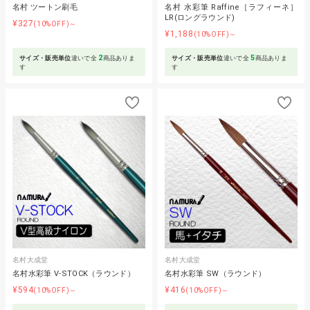
名村 ツートン刷毛
名村 水彩筆 Raffine［ラフィーネ］
LR(ロングラウンド)
¥327
(10%OFF)～
¥1,188
(10%OFF)～
2
5
サイズ・販売単位
違いで全
商品ありま
サイズ・販売単位
違いで全
商品ありま
す
す
名村大成堂
名村大成堂
名村水彩筆 V-STOCK（ラウンド）
名村水彩筆 SW（ラウンド）
¥594
¥416
(10%OFF)～
(10%OFF)～