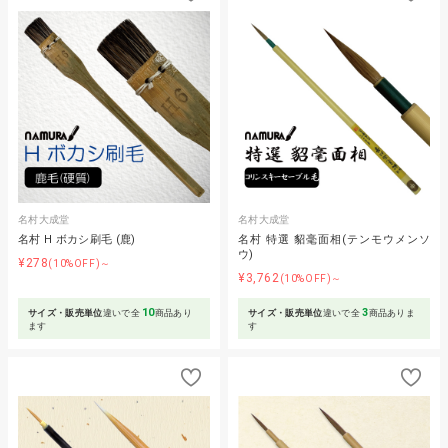
名村大成堂
名村大成堂
名村 H ボカシ刷毛 (鹿)
名村 特選 貂毫面相(テンモウメンソ
ウ)
¥278
(10%OFF)～
¥3,762
(10%OFF)～
10
3
サイズ・販売単位
違いで全
商品あり
サイズ・販売単位
違いで全
商品ありま
ます
す