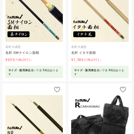
名村大成堂
名村大成堂
名村 SMナイロン面相
名村 イタチ面相
¥693
¥1,386
(10%OFF)～
(10%OFF)～
3
4
サイズ・販売単位
違いで全
商品ありま
サイズ・販売単位
違いで全
商品ありま
す
す