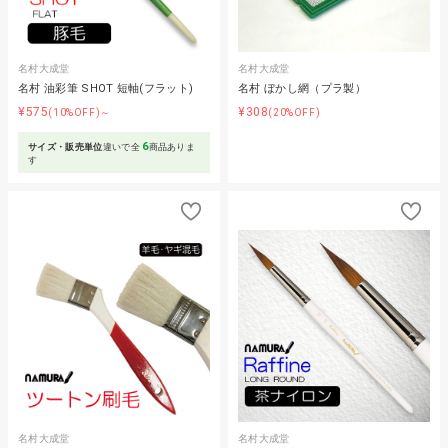
名村大成堂
名村大成堂
名村 油彩筆 SHOT 短軸(フラット)
名村 ぼかし網（プラ製）
¥575
¥308
(10%OFF)～
(20%OFF)
6
サイズ・販売単位
違いで全
商品ありま
す
名村大成堂
名村大成堂