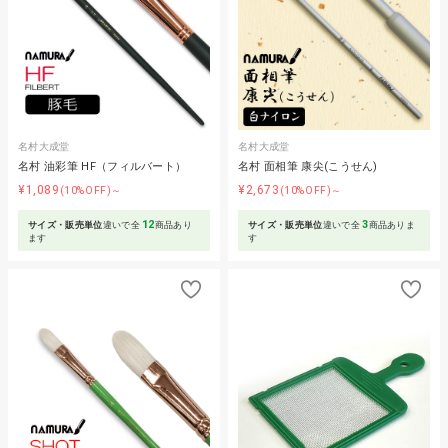
名村大成堂
名村大成堂
名村 油彩筆 HF（フィルバート）
名村 面相筆 康尖(こうせん)
¥1,089
¥2,673
(10%OFF)～
(10%OFF)～
12
3
サイズ・販売単位
違いで全
商品あり
サイズ・販売単位
違いで全
商品ありま
ます
す