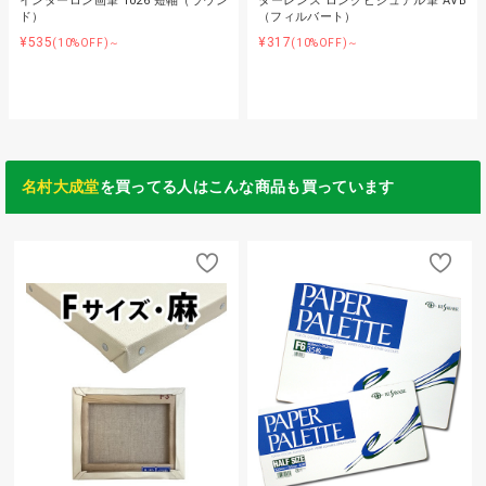
インターロン画筆 1026 短軸（ラウン
ターレンス ロングビジュアル筆 AVB
ド）
（フィルバート）
¥535
¥317
(10%OFF)～
(10%OFF)～
名村大成堂
を買ってる人はこんな商品も買っています