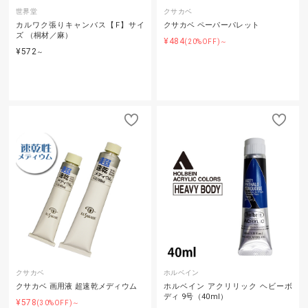
世界堂
クサカベ
カルワク張りキャンバス【F】サイ
クサカベ ペーパーパレット
ズ （桐材／麻）
¥484
(20%OFF)～
¥572
～
クサカベ
ホルベイン
クサカベ 画用液 超速乾メディウム
ホルベイン アクリリック ヘビーボ
ディ 9号（40ml）
¥578
(30%OFF)～