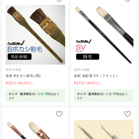
名村大成堂
名村大成堂
名村 Bボカシ刷毛 (馬)
名村 油彩筆 SV（フラット）
¥297
¥575
(10%OFF)～
(10%OFF)～
10
13
サイズ・販売単位
違いで全
商品あり
サイズ・販売単位
違いで全
商品あり
ます
ます