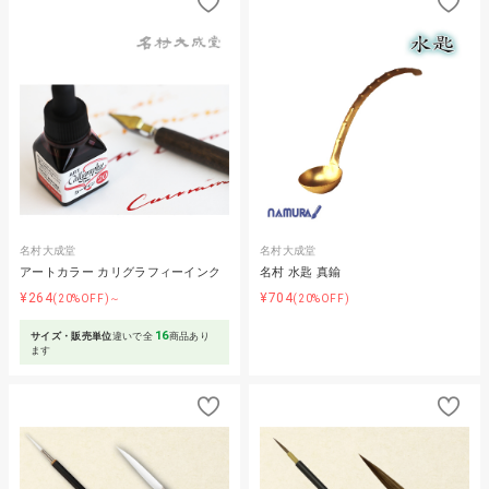
名村大成堂
名村大成堂
アートカラー カリグラフィーインク
名村 水匙 真鍮
¥264
¥704
(20%OFF)～
(20%OFF)
16
サイズ・販売単位
違いで全
商品あり
ます