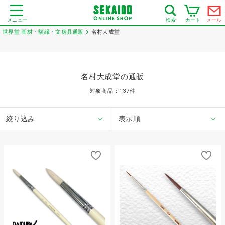
メニュー
カート
メール
検索
世界堂 画材・額縁・文房具通販
名村大成堂
名村大成堂の通販
対象商品：
137
件
絞り込み
表示順