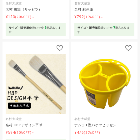
名村大成堂
名村大成堂
名村 擦筆（サッピツ）
名村 彩色筆
¥123
¥792
(20%OFF)～
(10%OFF)～
6
7
サイズ・販売単位
違いで全
商品ありま
サイズ・販売単位
違いで全
商品ありま
す
す
名村大成堂
名村大成堂
名村 HBPデザイン平筆
ナムラ L型バケツヒッセン
¥594
¥476
(10%OFF)～
(20%OFF)