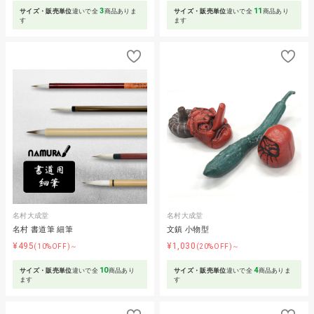
3
11
サイズ・販売単位
違いで全
商品ありま
サイズ・販売単位
違いで全
商品あり
す
ます
名村大成堂
名村大成堂
名村 書道筆 細筆
文鎮 小物型
¥495
¥1,030
(10%OFF)～
(20%OFF)～
10
4
サイズ・販売単位
違いで全
商品あり
サイズ・販売単位
違いで全
商品ありま
ます
す