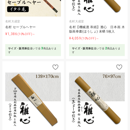
名村大成堂
名村大成堂
名村 セーブルヘヤー
名村【機械漉 和紙】雅心 日本画 木
版画奉書(ほうしょ) 未晒 5枚入
¥1,386
(10%OFF)～
¥4,059
(10%OFF)～
3
2
サイズ・販売単位
違いで全
商品ありま
サイズ・販売単位
違いで全
商品ありま
す
す