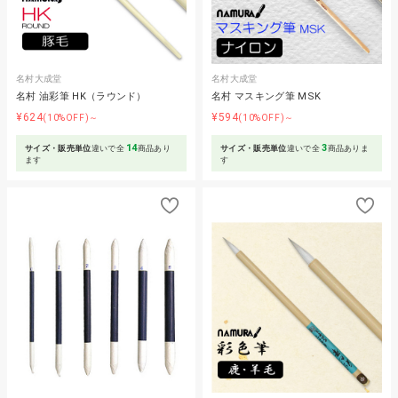
名村大成堂
名村大成堂
名村 油彩筆 HK（ラウンド）
名村 マスキング筆 MSK
¥624
¥594
(10%OFF)～
(10%OFF)～
14
3
サイズ・販売単位
違いで全
商品あり
サイズ・販売単位
違いで全
商品ありま
ます
す