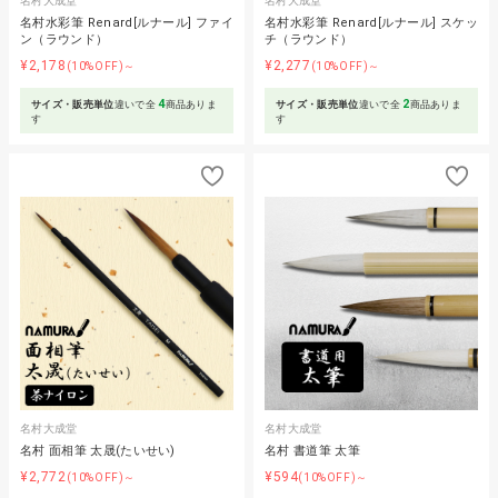
名村大成堂
名村大成堂
名村水彩筆 Renard[ルナール] ファイ
名村水彩筆 Renard[ルナール] スケッ
ン（ラウンド）
チ（ラウンド）
¥2,178
¥2,277
(10%OFF)～
(10%OFF)～
4
2
サイズ・販売単位
違いで全
商品ありま
サイズ・販売単位
違いで全
商品ありま
す
す
名村大成堂
名村大成堂
名村 面相筆 太晟(たいせい)
名村 書道筆 太筆
¥2,772
¥594
(10%OFF)～
(10%OFF)～