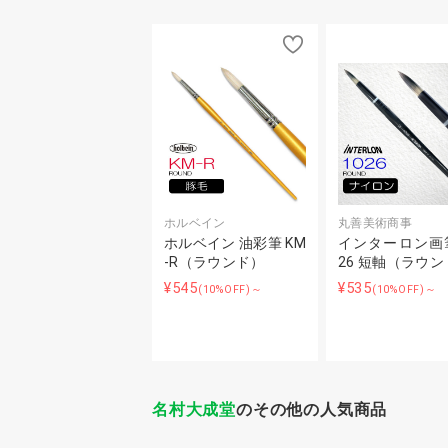
ホルベイン
丸善美術商事
ホルベイン 油彩筆 KM
インターロン画筆
-R（ラウンド）
26 短軸（ラウ
¥545
¥535
(10%OFF)～
(10%OFF)～
名村大成堂
のその他の人気商品