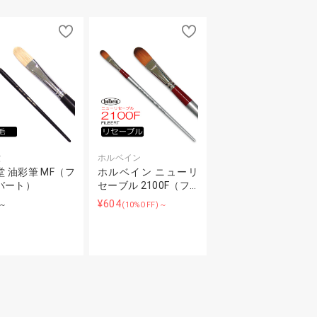
堂
ホルベイン
 油彩筆 MF（フ
ホルベイン ニューリ
バート）
セーブル 2100F（フ…
¥604
～
(10%OFF)～