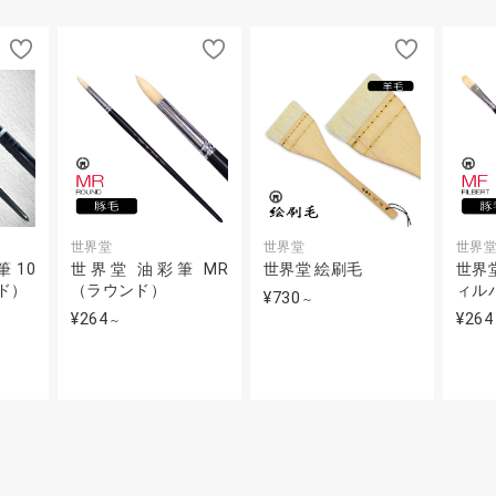
世界堂
世界堂
世界
 10
世界堂 油彩筆 MR
世界堂 絵刷毛
世界堂
ンド）
（ラウンド）
ィル
¥730
～
¥264
¥264
～