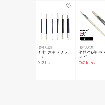
名村大成堂
名村大成堂
名村 擦筆（サッピ
名村 油彩筆 HK
ツ）
ンド）
¥123
¥624
(20%OFF)～
(10%OFF)～