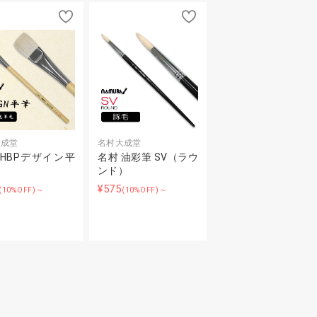
大成堂
名村大成堂
 HBPデザイン平
名村 油彩筆 SV（ラウ
ンド）
¥575
(10%OFF)～
(10%OFF)～