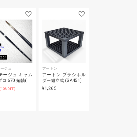
テージュ
アートン
テージュ キャム
アートン ブラシホル
ロ 670 短軸(…
ダー組立式 (SA451)
¥1,265
(10%OFF)