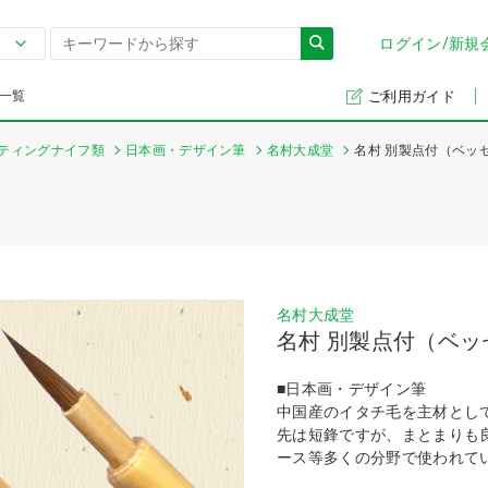
ログイン/新規
一覧
ご利用ガイド
ティングナイフ類
日本画・デザイン筆
名村大成堂
名村 別製点付（ベッ
名村大成堂
名村 別製点付（ベ
■日本画・デザイン筆
中国産のイタチ毛を主材とし
先は短鋒ですが、まとまりも
ース等多くの分野で使われて