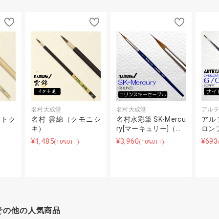
名村大成堂
名村大成堂
アル
（トク
名村 雲綿（クモニシ
名村水彩筆 SK-Mercu
アル
キ）
ry[マーキュリー]（…
ロンプ
¥1,485
¥3,960
¥693
(10%OFF)
(10%OFF)
その他の人気商品