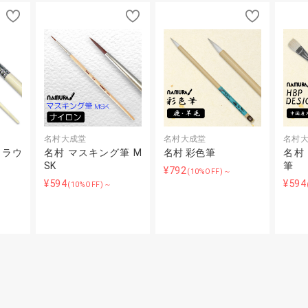
名村大成堂
名村大成堂
名村
（ラウ
名村 マスキング筆 M
名村 彩色筆
名村
SK
筆
¥792
(10%OFF)～
¥594
¥594
(10%OFF)～