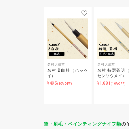
名村大成堂
名村大成堂
名村 B白桂（ハッケ
名村 特選蒼明
イ）
センソウメイ）
¥495
¥1,881
(10%OFF)
(10%OFF)
筆・刷毛・ペインティングナイフ類
の