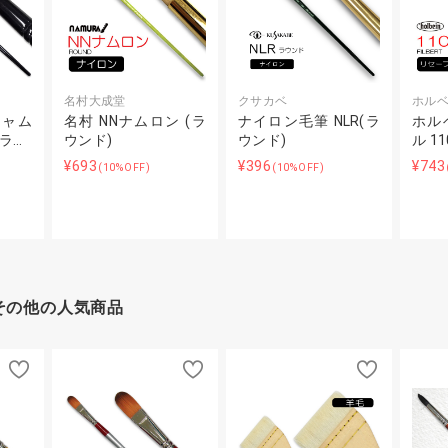
名村大成堂
クサカベ
ホル
キャム
名村 NNナムロン (ラ
ナイロン毛筆 NLR(ラ
ホル
(ラ…
ウンド)
ウンド)
ル 1
¥693
¥396
¥743
(10%OFF)
(10%OFF)
その他の人気商品