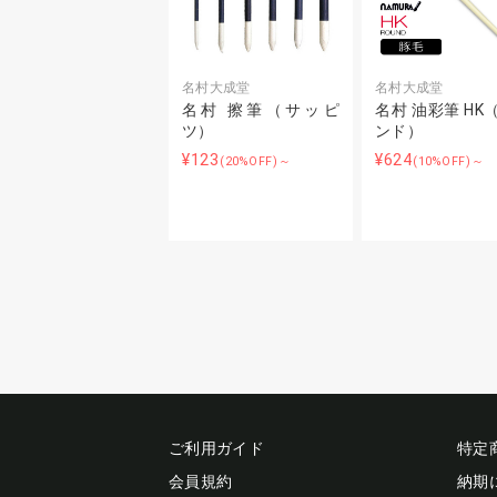
名村大成堂
名村大成堂
名村 擦筆（サッピ
名村 油彩筆 HK
ツ）
ンド）
¥123
¥624
(20%OFF)～
(10%OFF)～
ご利用ガイド
特定
会員規約
納期