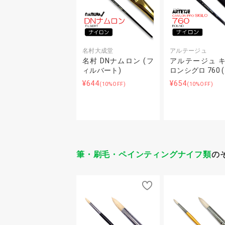
名村大成堂
アルテージュ
名村 DNナムロン (フ
アルテージュ 
ィルバート)
ロンシグロ 760 
¥644
¥654
(10%OFF)
(10%OFF)
筆・刷毛・ペインティングナイフ類
の