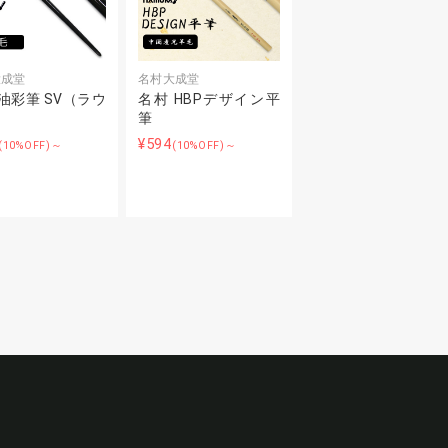
大成堂
名村大成堂
油彩筆 SV（ラウ
名村 HBPデザイン平
）
筆
¥594
(10%OFF)～
(10%OFF)～