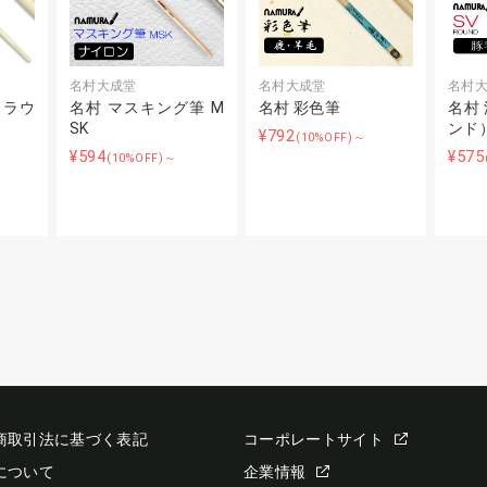
名村大成堂
名村大成堂
名村
（ラウ
名村 マスキング筆 M
名村 彩色筆
名村 
SK
ンド
¥792
(10%OFF)～
¥594
¥575
(10%OFF)～
商取引法に基づく表記
コーポレートサイト
について
企業情報