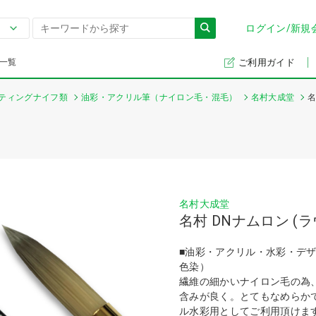
ログイン/新規
一覧
ご利用ガイド
ティングナイフ類
油彩・アクリル筆（ナイロン毛・混毛）
名村大成堂
名
名村大成堂
名村 DNナムロン (ラ
■油彩・アクリル・水彩・デ
色染）
繊維の細かいナイロン毛の為
含みが良く。とてもなめらか
ル水彩用としてご利用頂けま