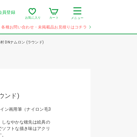
会員登録
カート
お気に入り
メニュー
各種お問い合わせ・未掲載品お見積りはコチラ
村 DNナムロン (ラウンド)
ウンド)
ザイン画用筆（ナイロン毛3
、しなやかな穂先は絵具の
でソフトな描き味はアクリ
す。