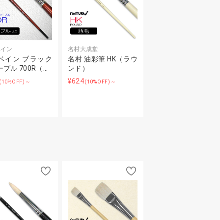
ベイン
名村大成堂
ベイン ブラック
名村 油彩筆 HK（ラウ
ブル 700R（…
ンド）
¥624
(10%OFF)～
(10%OFF)～