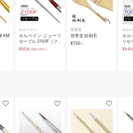
ホルベイン
世界堂
ホル
 KM
ホルベイン ニューリ
世界堂 絵刷毛
ホル
セーブル 2100F（フ…
リセー
¥730
～
¥604
¥644
(10%OFF)～