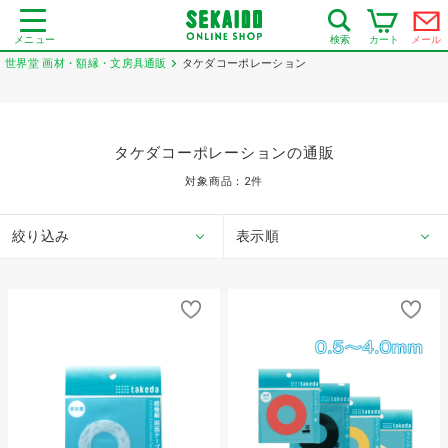
メニュー
カート
メール
検索
世界堂 画材・額縁・文房具通販
タケダコーポレーション
タケダコーポレーションの通販
対象商品：
2
件
絞り込み
表示順