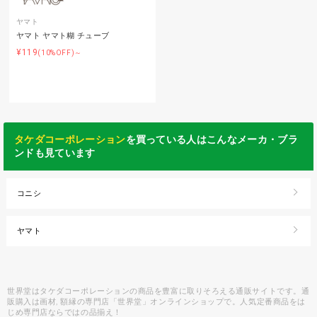
ヤマト
ヤマト ヤマト糊 チューブ
¥119
(10%OFF)～
タケダコーポレーション
を買っている人はこんなメーカ・ブラ
ンドも見ています
コニシ
ヤマト
世界堂はタケダコーポレーションの商品を豊富に取りそろえる通販サイトです。通
販購入は画材, 額縁の専門店「世界堂」オンラインショップで。人気定番商品をは
じめ専門店ならではの品揃え！