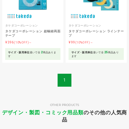
タケダコーポレーション
タケダコーポレーション
タケダコーポレーション 超極細両面
タケダコーポレーション ラインテー
テープ
プ
¥396
¥99
(10%OFF)～
(10%OFF)～
2
25
サイズ・販売単位
違いで全
商品ありま
サイズ・販売単位
違いで全
商品あり
す
ます
1
OTHER PRODUCTS
デザイン・製図・コミック用品類
のその他の人気商
品