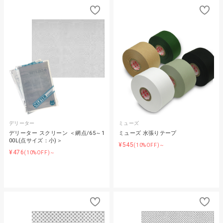
デリーター
ミューズ
デリーター スクリーン ＜網点/65～1
ミューズ 水張りテープ
00L(点サイズ：小)＞
¥545
(10%OFF)～
¥476
(10%OFF)～