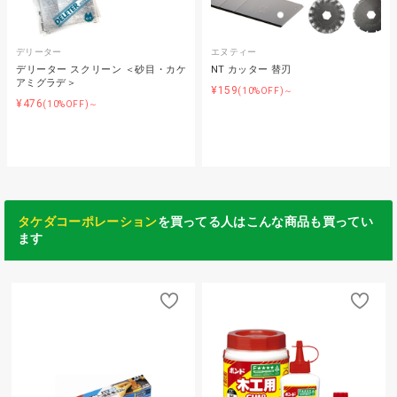
デリーター
エヌティー
デリーター スクリーン ＜砂目・カケ
NT カッター 替刃
アミグラデ＞
¥159
(10%OFF)～
¥476
(10%OFF)～
タケダコーポレーション
を買ってる人はこんな商品も買ってい
ます