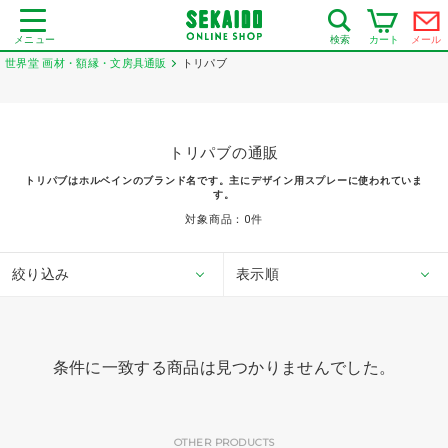
メニュー
カート
メール
検索
世界堂 画材・額縁・文房具通販
トリパブ
トリパブの通販
トリパブはホルベインのブランド名です。主にデザイン用スプレーに使われていま
す。
対象商品：
0
件
絞り込み
表示順
条件に一致する商品は見つかりませんでした。
OTHER PRODUCTS