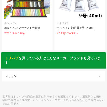
ホルベイン
ホルベイン
ホルベイン アーチスト色鉛筆
ホルベイン 油絵具 9号（40ml）
¥220
¥693
(20%OFF)～
(30%OFF)～
トリパブ
を買っている人はこんなメーカ・ブランドも見ていま
す
オリオン
世界堂はトリパブの商品を豊富に取りそろえる通販サイトです。通販購入は画材,
額縁の専門店「世界堂」オンラインショップで。人気定番商品をはじめ専門店なら
ではの品揃え！