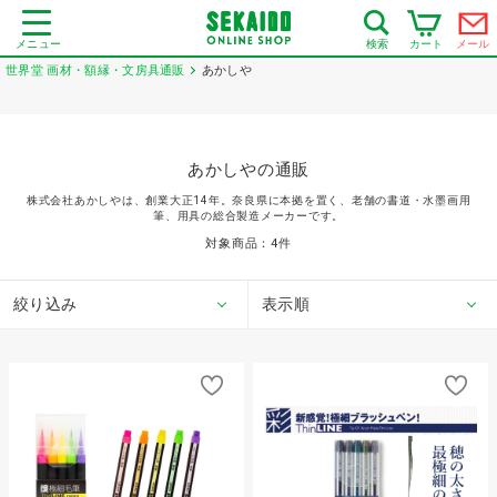
メニュー
カート
メール
検索
世界堂 画材・額縁・文房具通販
あかしや
あかしやの通販
株式会社あかしやは、創業大正14年。奈良県に本拠を置く、老舗の書道・水墨画用
筆、用具の総合製造メーカーです。
対象商品：
4
件
絞り込み
表示順