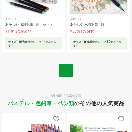
あかしや
あかしや
あかしや 水彩毛筆「彩」セット
あかしや 水彩毛筆「彩」
¥1,012
¥203
(20%OFF)～
(20%OFF)～
14
30
サイズ・販売単位
違いで全
商品あり
サイズ・販売単位
違いで全
商品あり
ます
ます
1
OTHER PRODUCTS
パステル・色鉛筆・ペン類
のその他の人気商品