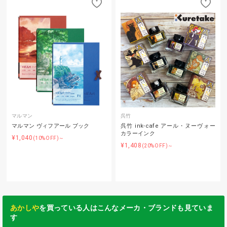
マルマン
呉竹
マルマン ヴィフアール ブック
呉竹 ink-cafe アール・ヌーヴォー
カラーインク
¥1,040
(10%OFF)～
¥1,408
(20%OFF)～
あかしや
を買っている人はこんなメーカ・ブランドも見ていま
す