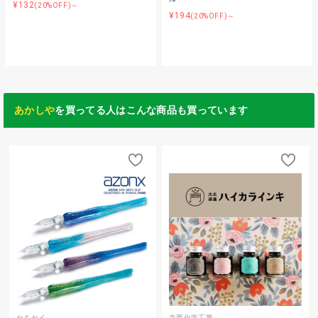
¥132
(20%OFF)～
¥194
(20%OFF)～
あかしや
を買ってる人はこんな商品も買っています
セキセイ
寺西化学工業