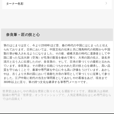
ターナー色彩
奈良筆－匠の技と心
筆のはじまりは古く、今より2300年ほど昔、秦の時代の中国にはじまったと伝え
られております。日本においては、中国文化の伝来と共に飛鳥時代の初期から中国
製の筆が輸入されるようになりました。その後、嵯峨天皇の時代に遣唐使として中
国に渡った弘法大師（空海）が毛筆の製造を修めて帰り、大和の国の住人、坂名井
清川と云う人に伝授したのが、奈良筆の、そして、日本の筆づくりの最初と云われ
ています。奈良筆は、その歴史と伝統につちかわれた匠の技と心を継承し、高い品
質を守りぬくことで、書家や専門家を中心に今も高い評価をうけています。あかし
やは、古くより大和の国において南都七大寺の筆司として筆づくりに従事して参り
ました。江戸中期に初代の当主が筆問屋としてあかしやの看板をあげ、現在まで
300年以上に亘り、筆の持つ文化を継承する筆専門メーカーです。
世界堂はあかしやの商品を豊富に取りそろえる通販サイトです。通販購入は画材,
額縁の専門店「世界堂」オンラインショップで。人気定番商品をはじめ専門店なら
ではの品揃え！