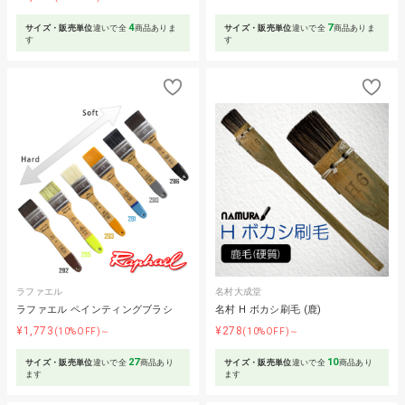
4
7
サイズ・販売単位
違いで全
商品ありま
サイズ・販売単位
違いで全
商品ありま
す
す
ラファエル
名村大成堂
ラファエル ペインティングブラシ
名村 H ボカシ刷毛 (鹿)
¥1,773
¥278
(10%OFF)～
(10%OFF)～
27
10
サイズ・販売単位
違いで全
商品あり
サイズ・販売単位
違いで全
商品あり
ます
ます