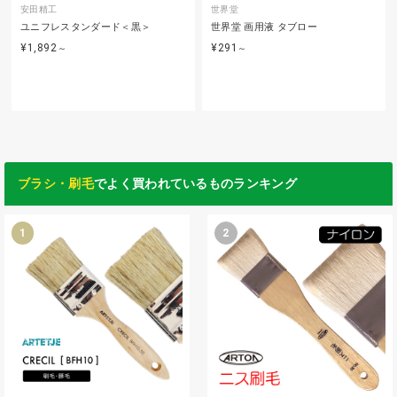
安田精工
世界堂
ユニフレスタンダード＜黒＞
世界堂 画用液 タブロー
¥1,892
¥291
～
～
ブラシ・刷毛
でよく買われているものランキング
1
2