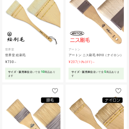
世界堂
アートン
世界堂 絵刷毛
アートン ニス刷毛 8010（ナイロン）
¥730
¥207
～
(10%OFF)～
10
5
サイズ・販売単位
違いで全
商品あり
サイズ・販売単位
違いで全
商品ありま
ます
す