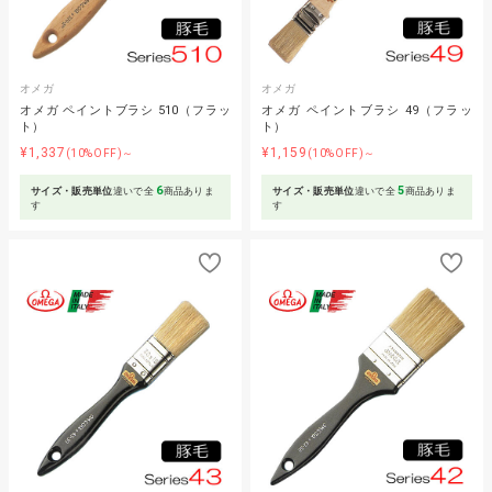
オメガ
オメガ
オメガ ペイントブラシ 510（フラッ
オメガ ペイントブラシ 49（フラッ
ト）
ト）
¥1,337
¥1,159
(10%OFF)～
(10%OFF)～
6
5
サイズ・販売単位
違いで全
商品ありま
サイズ・販売単位
違いで全
商品ありま
す
す