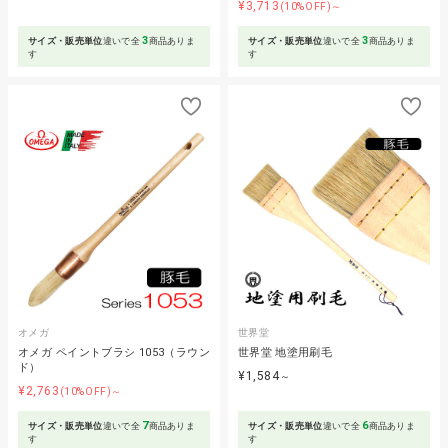
¥3,713
(10%OFF)～
3
3
サイズ・販売単位
違いで全
商品ありま
サイズ・販売単位
違いで全
商品ありま
す
す
オメガ
世界堂
オメガ ペイントブラシ 1053（ラウン
世界堂 地塗用刷毛
ド）
¥1,584
～
¥2,763
(10%OFF)～
7
6
サイズ・販売単位
違いで全
商品ありま
サイズ・販売単位
違いで全
商品ありま
す
す