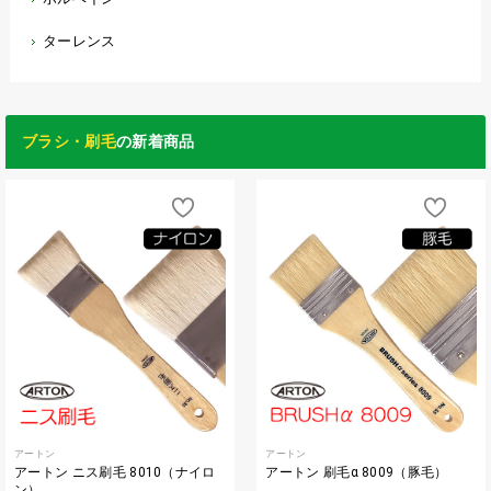
ターレンス
ブラシ・刷毛
の新着商品
アートン
アートン
アートン ニス刷毛 8010（ナイロ
アートン 刷毛α 8009（豚毛）
ン）