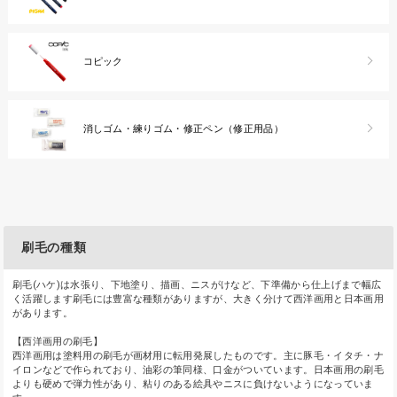
コピック
消しゴム・練りゴム・修正ペン（修正用品）
刷毛の種類
刷毛(ハケ)は水張り、下地塗り、描画、ニスがけなど、下準備から仕上げまで幅広
く活躍します刷毛には豊富な種類がありますが、大きく分けて西洋画用と日本画用
があります。
【西洋画用の刷毛】
西洋画用は塗料用の刷毛が画材用に転用発展したものです。主に豚毛・イタチ・ナ
イロンなどで作られており、油彩の筆同様、口金がついています。日本画用の刷毛
よりも硬めで弾力性があり、粘りのある絵具やニスに負けないようになっていま