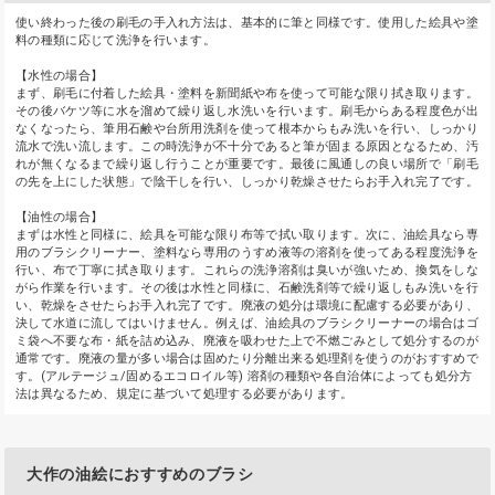
使い終わった後の刷毛の手入れ方法は、基本的に筆と同様です。使用した絵具や塗
料の種類に応じて洗浄を行います。
【水性の場合】
まず、刷毛に付着した絵具・塗料を新聞紙や布を使って可能な限り拭き取ります。
その後バケツ等に水を溜めて繰り返し水洗いを行います。刷毛からある程度色が出
なくなったら、筆用石鹸や台所用洗剤を使って根本からもみ洗いを行い、しっかり
流水で洗い流します。この時洗浄が不十分であると筆が固まる原因となるため、汚
れが無くなるまで繰り返し行うことが重要です。最後に風通しの良い場所で「刷毛
の先を上にした状態」で陰干しを行い、しっかり乾燥させたらお手入れ完了です。
【油性の場合】
まずは水性と同様に、絵具を可能な限り布等で拭い取ります。次に、油絵具なら専
用のブラシクリーナー、塗料なら専用のうすめ液等の溶剤を使ってある程度洗浄を
行い、布で丁寧に拭き取ります。これらの洗浄溶剤は臭いが強いため、換気をしな
がら作業を行います。その後は水性と同様に、石鹸洗剤等で繰り返しもみ洗いを行
い、乾燥をさせたらお手入れ完了です。廃液の処分は環境に配慮する必要があり、
決して水道に流してはいけません。例えば、油絵具のブラシクリーナーの場合はゴ
ミ袋へ不要な布・紙を詰め込み、廃液を吸わせた上で不燃ごみとして処分するのが
通常です。廃液の量が多い場合は固めたり分離出来る処理剤を使うのがおすすめで
す。(アルテージュ/固めるエコロイル等) 溶剤の種類や各自治体によっても処分方
法は異なるため、規定に基づいて処理する必要があります。
大作の油絵におすすめのブラシ