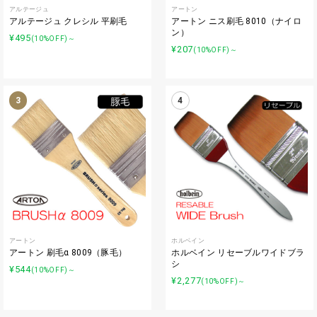
アルテージュ
アートン
アルテージュ クレシル 平刷毛
アートン ニス刷毛 8010（ナイロ
ン）
¥495
(10%OFF)～
¥207
(10%OFF)～
3
4
アートン
ホルベイン
アートン 刷毛α 8009（豚毛）
ホルベイン リセーブルワイドブラ
シ
¥544
(10%OFF)～
¥2,277
(10%OFF)～