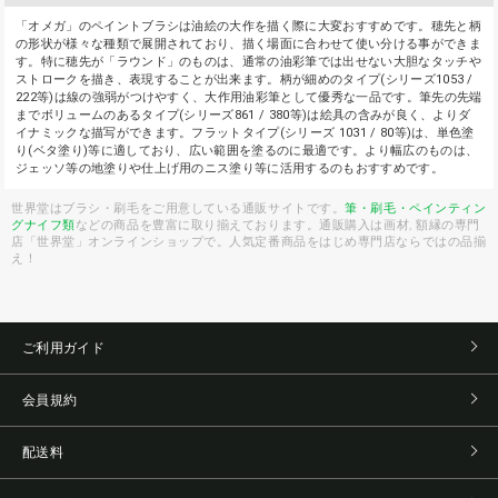
「オメガ」のペイントブラシは油絵の大作を描く際に大変おすすめです。穂先と柄
の形状が様々な種類で展開されており、描く場面に合わせて使い分ける事ができま
す。特に穂先が「ラウンド」のものは、通常の油彩筆では出せない大胆なタッチや
ストロークを描き、表現することが出来ます。柄が細めのタイプ(シリーズ1053 /
222等)は線の強弱がつけやすく、大作用油彩筆として優秀な一品です。筆先の先端
までボリュームのあるタイプ(シリーズ861 / 380等)は絵具の含みが良く、よりダ
イナミックな描写ができます。フラットタイプ(シリーズ 1031 / 80等)は、単色塗
り(ベタ塗り)等に適しており、広い範囲を塗るのに最適です。より幅広のものは、
ジェッソ等の地塗りや仕上げ用のニス塗り等に活用するのもおすすめです。
世界堂はブラシ・刷毛をご用意している通販サイトです。
筆・刷毛・ペインティン
グナイフ類
などの商品を豊富に取り揃えております。通販購入は画材, 額縁の専門
店「世界堂」オンラインショップで。人気定番商品をはじめ専門店ならではの品揃
え！
ご利用ガイド
会員規約
配送料