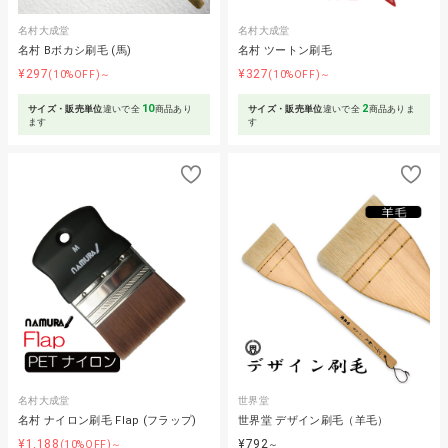
名村大成堂
名村大成堂
名村 Bボカシ刷毛 (馬)
名村 ツートン刷毛
¥297
¥327
(10%OFF)～
(10%OFF)～
10
2
サイズ・販売単位
違いで全
商品あり
サイズ・販売単位
違いで全
商品ありま
ます
す
名村大成堂
世界堂
名村 ナイロン刷毛 Flap (フラップ)
世界堂 デザイン刷毛（羊毛）
¥1,188
¥792
(10%OFF)～
～