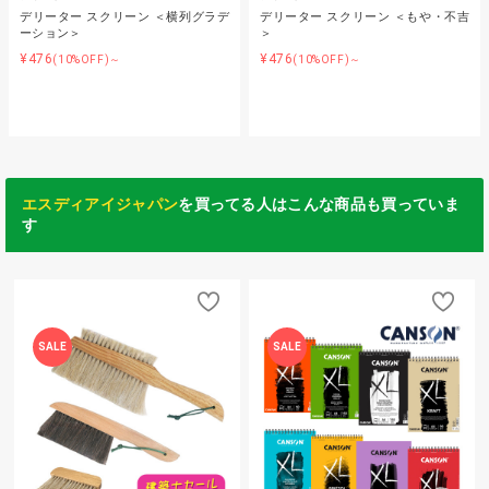
デリーター スクリーン ＜横列グラデ
デリーター スクリーン ＜もや・不吉
ーション＞
＞
¥476
¥476
(10%OFF)～
(10%OFF)～
エスディアイジャパン
を買ってる人はこんな商品も買っていま
す
SALE
SALE