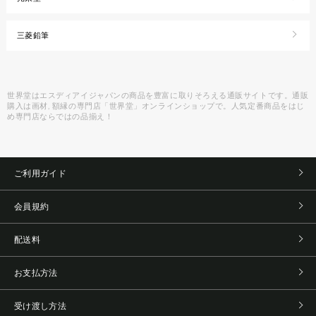
三菱鉛筆
世界堂はエスディアイジャパンの商品を豊富に取りそろえる通販サイトです。通販
購入は画材, 額縁の専門店「世界堂」オンラインショップで。人気定番商品をはじ
め専門店ならではの品揃え！
ご利用ガイド
会員規約
配送料
お支払方法
受け渡し方法