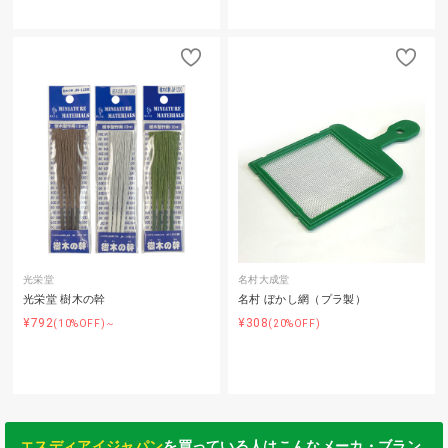
光栄堂
名村大成堂
光栄堂 樹木の幹
名村 ぼかし網（プラ製）
¥792
¥308
(10%OFF)～
(20%OFF)
エスディアイジャパン
を買っている人はこんなメーカ・ブラン