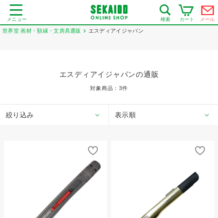
メニュー
カート
メール
検索
世界堂 画材・額縁・文房具通販
エスディアイジャパン
エスディアイジャパンの通販
対象商品：
3
件
絞り込み
表示順