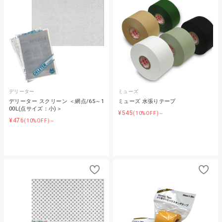
デリーター
ミューズ
デリーター スクリーン ＜網点/65～1
ミューズ 水張りテープ
00L(点サイズ：小)＞
¥545
(10%OFF)～
¥476
(10%OFF)～