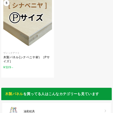
5
ヴィックアート
木製パネル(シナベニヤ材）［Pサ
イズ］
¥539
～
木製パネル
を買ってる人はこんなカテゴリーも見ています
油彩絵具