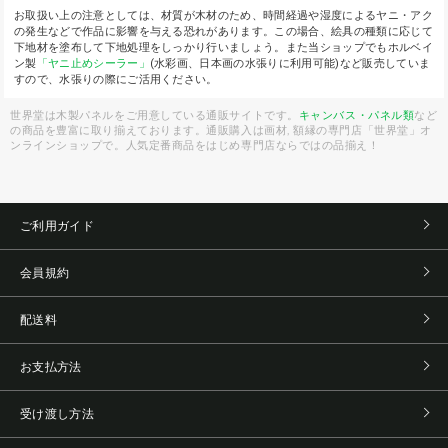
お取扱い上の注意としては、材質が木材のため、時間経過や湿度によるヤニ・アク
の発生などで作品に影響を与える恐れがあります。この場合、絵具の種類に応じて
下地材を塗布して下地処理をしっかり行いましょう。また当ショップでもホルベイ
ン製
「ヤニ止めシーラー」
(水彩画、日本画の水張りに利用可能)など販売していま
すので、水張りの際にご活用ください。
世界堂は木製パネルをご用意している通販サイトです。
キャンバス・パネル類
など
の商品を豊富に取り揃えております。通販購入は画材, 額縁の専門店「世界堂」オ
ンラインショップで。人気定番商品をはじめ専門店ならではの品揃え！
ご利用ガイド
会員規約
配送料
お支払方法
受け渡し方法