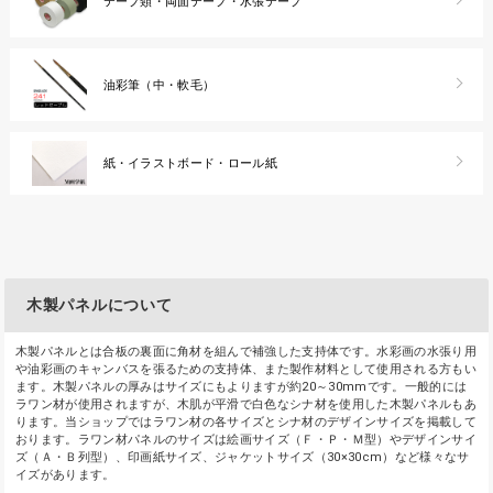
テープ類・両面テープ・水張テープ
油彩筆（中・軟毛）
紙・イラストボード・ロール紙
木製パネルについて
木製パネルとは合板の裏面に角材を組んで補強した支持体です。水彩画の水張り用
や油彩画のキャンバスを張るための支持体、また製作材料として使用される方もい
ます。木製パネルの厚みはサイズにもよりますが約20～30mmです。一般的には
ラワン材が使用されますが、木肌が平滑で白色なシナ材を使用した木製パネルもあ
ります。当ショップではラワン材の各サイズとシナ材のデザインサイズを掲載して
おります。ラワン材パネルのサイズは絵画サイズ（Ｆ・Ｐ・Ｍ型）やデザインサイ
ズ（Ａ・Ｂ列型）、印画紙サイズ、ジャケットサイズ（30×30cm）など様々なサ
イズがあります。