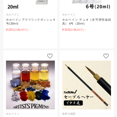
ホルベイン
ホルベイン
ホルベイン アクリリックガッシュ 6
ホルベイン デュオ［水可溶性油絵
号(20ml)
具］ 6号（20ml）
¥282
¥308
(20%OFF)～
(30%OFF)～
ホルベイン
名村大成堂