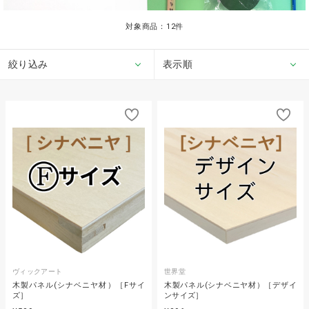
対象商品：
12
件
絞り込み
表示順
ヴィックアート
世界堂
木製パネル(シナベニヤ材）［Fサイ
木製パネル(シナベニヤ材）［デザイ
ズ］
ンサイズ］