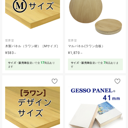
世界堂
世界堂
木製パネル（ラワン材）［Mサイズ］
マルパネル(ラワン合板）
¥583
¥1,870
～
～
17
7
サイズ・販売単位
違いで全
商品あり
サイズ・販売単位
違いで全
商品ありま
ます
す