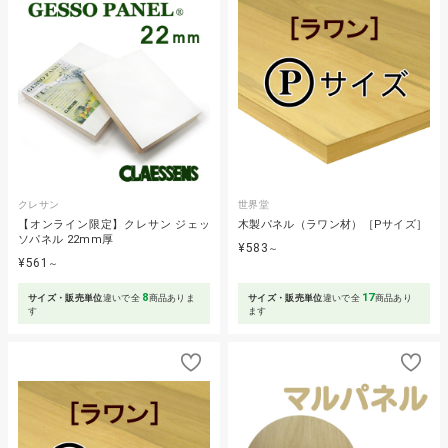
クレサン
世界堂
【オンライン限定】クレサン ジェッ
木製パネル（ラワン材）［Pサイズ］
ソパネル 22mm厚
¥583
～
¥561
～
8
17
サイズ・販売単位
違いで全
商品ありま
サイズ・販売単位
違いで全
商品あり
す
ます