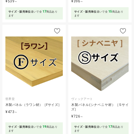
¥539
¥396
～
～
17
15
サイズ・販売単位
違いで全
商品あり
サイズ・販売単位
違いで全
商品あり
ます
ます
世界堂
ヴィックアート
木製パネル（ラワン材）［Fサイズ］
木製パネル(シナベニヤ材）［Sサイ
ズ］
¥473
～
¥726
～
19
17
サイズ・販売単位
違いで全
商品あり
サイズ・販売単位
違いで全
商品あり
ます
ます