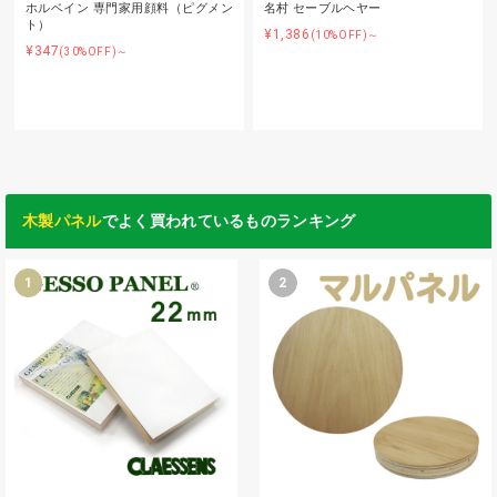
ホルベイン 専門家用顔料（ピグメン
名村 セーブルヘヤー
ト）
¥1,386
(10%OFF)～
¥347
(30%OFF)～
木製パネル
でよく買われているものランキング
1
2