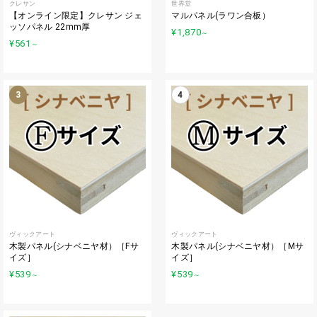
クレサン
世界堂
【オンライン限定】クレサン ジェ
マルパネル(ラワン合板）
ッソパネル 22mm厚
¥1,870
～
¥561
～
3
4
ヴィックアート
ヴィックアート
木製パネル(シナベニヤ材）［Fサ
木製パネル(シナベニヤ材）［Mサ
イズ］
イズ］
¥539
¥539
～
～