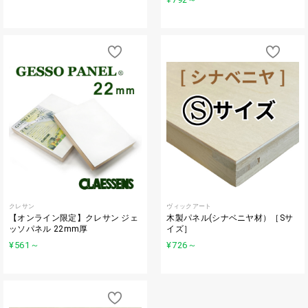
クレサン
ヴィックアート
【オンライン限定】クレサン ジェ
木製パネル(シナベニヤ材）［Sサ
ッソパネル 22mm厚
イズ］
¥561
～
¥726
～