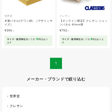
世界堂
クレサン
木製パネル(ラワン材）［デザインサ
【オンライン限定】クレサン ジェッ
イズ］
ソパネル 41mm厚
¥396
¥792
～
～
18
8
サイズ・販売単位
違いで全
商品あり
サイズ・販売単位
違いで全
商品ありま
ます
す
1
メーカー・ブランドで絞り込む
世界堂
クレサン