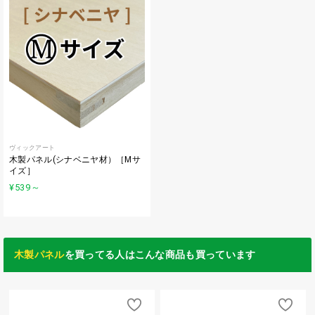
ヴィックアート
木製パネル(シナベニヤ材）［Mサ
イズ］
¥539
～
木製パネル
を買ってる人はこんな商品も買っています