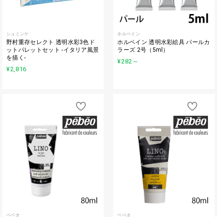
シュミンケ
ホルベイン
野村重存セレクト 透明水彩3色ド
ホルベイン 透明水彩絵具 パールカ
ットパレットセット -イタリア風景
ラーズ 2号（5ml）
を描く-
¥282
～
¥2,816
ペベオ
ペベオ