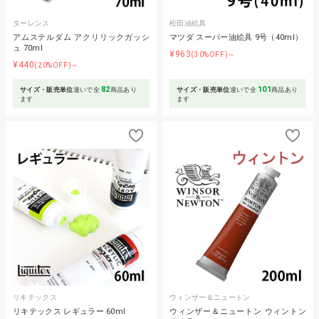
ターレンス
松田油絵具
アムステルダム アクリリックガッシ
マツダ スーパー油絵具 9号（40ml）
ュ 70ml
¥963
(30%OFF)～
¥440
(20%OFF)～
82
101
サイズ・販売単位
違いで全
商品あり
サイズ・販売単位
違いで全
商品あり
ます
ます
リキテックス
ウィンザー＆ニュートン
リキテックス レギュラー 60ml
ウィンザー＆ニュートン ウィントン