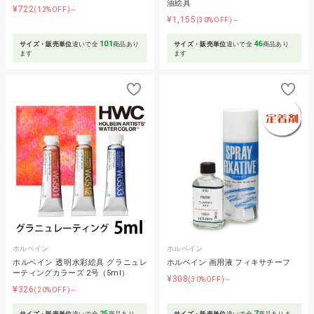
油絵具
¥722
(12%OFF)～
¥1,155
(30%OFF)～
101
46
サイズ・販売単位
違いで全
商品あり
サイズ・販売単位
違いで全
商品あり
ます
ます
ホルベイン
ホルベイン
ホルベイン 透明水彩絵具 グラニュレ
ホルベイン 画用液 フィキサチーフ
ーティングカラーズ 2号（5ml）
¥308
(30%OFF)～
¥326
(20%OFF)～
25
7
サイズ・販売単位
違いで全
商品あり
サイズ・販売単位
違いで全
商品ありま