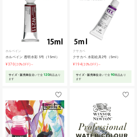
ホルベイン
クサカベ
ホルベイン 透明水彩 5号（15ml）
クサカベ 水彩絵具2号（5ml）
¥370
¥194
(20%OFF)～
(20%OFF)～
120
90
サイズ・販売単位
違いで全
商品あり
サイズ・販売単位
違いで全
商品あり
ます
ます