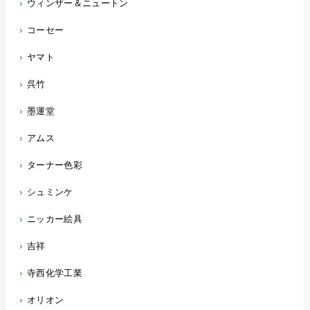
ウィンザー＆ニュートン
コーセー
ヤマト
呉竹
墨運堂
アムス
ターナー色彩
シュミンケ
ニッカー絵具
吉祥
寺西化学工業
オリオン