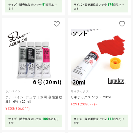
81
175
サイズ・販売単位
違いで全
商品あり
サイズ・販売単位
違いで全
商品あり
ます
ます
ホルベイン
リキテックス
ホルベイン デュオ［水可溶性油絵
リキテックス ソフト 20ml
具］ 6号（20ml）
¥291
(20%OFF)～
¥308
(30%OFF)～
100
114
サイズ・販売単位
違いで全
商品あり
サイズ・販売単位
違いで全
商品あり
ます
ます