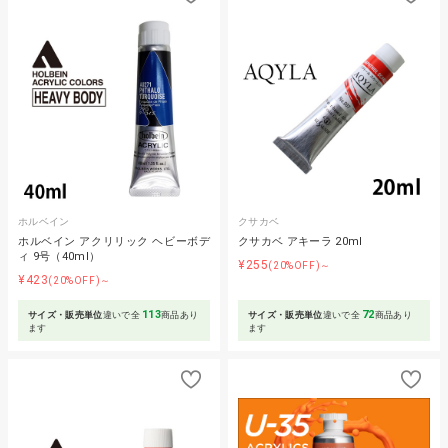
ホルベイン
クサカベ
ホルベイン アクリリック ヘビーボデ
クサカベ アキーラ 20ml
ィ 9号（40ml）
¥255
(20%OFF)～
¥423
(20%OFF)～
113
72
サイズ・販売単位
違いで全
商品あり
サイズ・販売単位
違いで全
商品あり
ます
ます