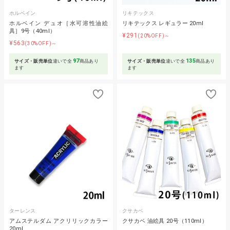
ホルベイン
リキテックス
ホルベイン デュオ［水可溶性油絵
リキテックス レギュラー 20ml
具］9号（40ml）
¥291
(20%OFF)～
¥563
(30%OFF)～
97
135
サイズ・販売単位
違いで全
商品あり
サイズ・販売単位
違いで全
商品あり
ます
ます
ターレンス
クサカベ
アムステルダム アクリリックカラー
クサカベ 油絵具 20号（110ml）
20ml