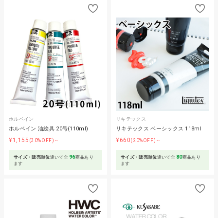
ホルベイン
リキテックス
ホルベイン 油絵具 20号(110ml)
リキテックス ベーシックス 118ml
¥1,155
¥660
(30%OFF)～
(20%OFF)～
96
80
サイズ・販売単位
違いで全
商品あり
サイズ・販売単位
違いで全
商品あり
ます
ます