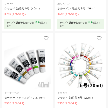
クサカベ
ホルベイン
クサカベ 油絵具 9号（40ml）
ホルベイン 油絵具 9号（40ml）
¥732
¥693
(30%OFF)～
(30%OFF)～
172
148
サイズ・販売単位
違いで全
商品あり
サイズ・販売単位
違いで全
商品あり
ます
ます
ターナー色彩
クサカベ
ターナー アクリルガッシュ 40ml
クサカベ 油絵具 6号（20ml）
¥555
¥355
(20%OFF)～
(30%OFF)～