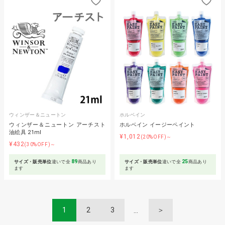
ウィンザー＆ニュートン
ホルベイン
ウィンザー＆ニュートン アーチスト
ホルベイン イージーペイント
油絵具 21ml
¥1,012
(20%OFF)～
¥432
(30%OFF)～
89
25
サイズ・販売単位
違いで全
商品あり
サイズ・販売単位
違いで全
商品あり
ます
ます
1
2
3
＞