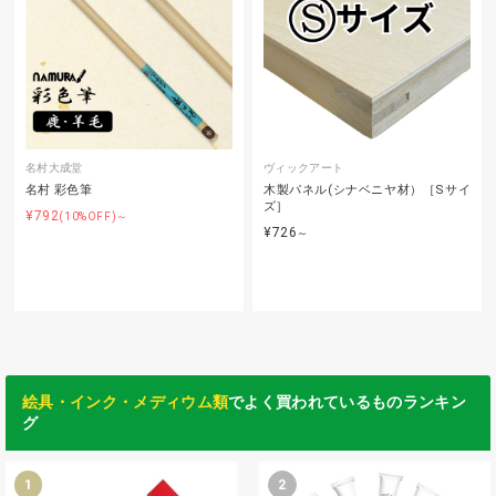
名村大成堂
ヴィックアート
名村 彩色筆
木製パネル(シナベニヤ材）［Sサイ
ズ］
¥792
(10%OFF)～
¥726
～
絵具・インク・メディウム類
でよく買われているものランキン
グ
1
2