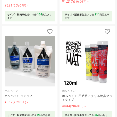
¥1,217
(30%OFF)～
¥291
(20%OFF)～
102
111
サイズ・販売単位
違いで全
商品あり
サイズ・販売単位
違いで全
商品あり
ます
ます
ホルベイン
ホルベイン
ホルベイン ジェッソ
ホルベイン 不透明アクリル絵具マッ
トタイプ
¥352
(20%OFF)～
¥634
(20%OFF)～
26
36
サイズ・販売単位
違いで全
商品あり
サイズ・販売単位
違いで全
商品あり