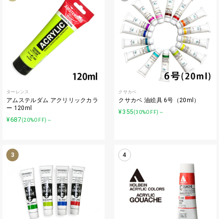
ターレンス
クサカベ
アムステルダム アクリリックカラ
クサカベ 油絵具 6号（20ml）
ー 120ml
¥355
(30%OFF)～
¥687
(20%OFF)～
3
4