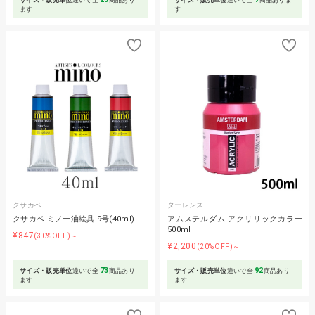
ます
す
クサカベ
ターレンス
クサカベ ミノー油絵具 9号(40ml)
アムステルダム アクリリックカラー
500ml
¥847
(30%OFF)～
¥2,200
(20%OFF)～
73
92
サイズ・販売単位
違いで全
商品あり
サイズ・販売単位
違いで全
商品あり
ます
ます