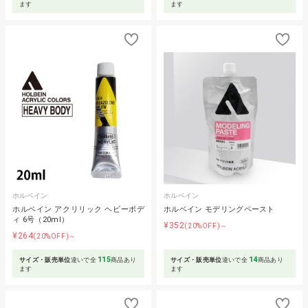
ます
ます
ホルベイン
ホルベイン
ホルベイン アクリリック ヘビーボデ
ホルベイン モデリングペースト
ィ 6号（20ml）
¥352
(20%OFF)～
¥264
(20%OFF)～
115
14
サイズ・販売単位
違いで全
商品あり
サイズ・販売単位
違いで全
商品あり
ます
ます