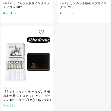
ペベオ リノカット版画インク用メ
ペベオ リノカット版画用水性イン
ディウム 80ml
ク 80ml
¥1,188
～
¥1,386
～
シュミンケ
【完売】シュミンケ ホラダム透明
水彩絵具 レトロセット ヤン・ヴェ
レン 5mlチューブ6色(74 673 097)
¥14,784