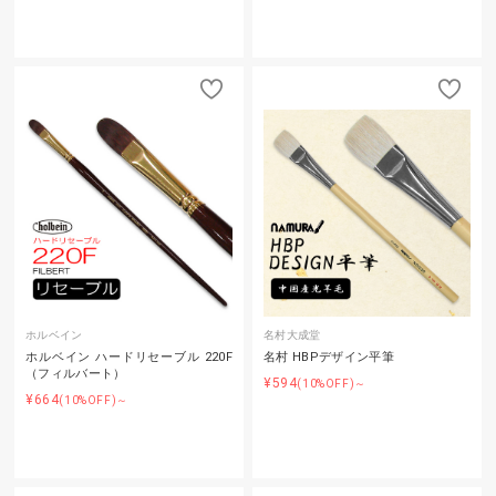
ホルベイン
名村大成堂
ホルベイン ハードリセーブル 220F
名村 HBPデザイン平筆
（フィルバート）
¥594
(10%OFF)～
¥664
(10%OFF)～