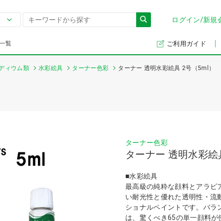
ログイン/新規
一覧
ご利用ガイド
ディウム類
水彩絵具
ターナー色彩
ターナー 透明水彩絵具 2号（5ml）
ターナー色彩
ターナー 透明水彩絵具
■水彩絵具
最高級の純粋な顔料とアラビ
い耐光性と優れた透明性・流
ショナルペイントです。バラ
は、驚くべき65の単一顔料