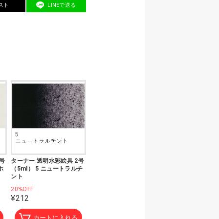
スト
LINEで送る
号
ターナー 透明水彩絵具 2号
ホ
（5ml） 5 ニュートラルチ
ント
20%OFF
¥212
カートに入れる