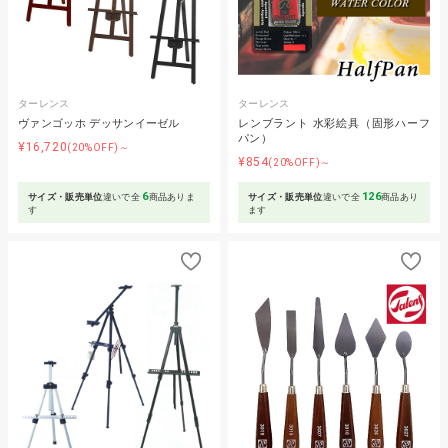
ターレンス
ターレンス
ヴァンゴッホ デッサンイーゼル
レンブラント 水彩絵具（固形ハーフ
パン）
¥16,720
(20%OFF)～
¥854
(20%OFF)～
6
126
サイズ・販売単位
違いで全
商品ありま
サイズ・販売単位
違いで全
商品あり
す
ます