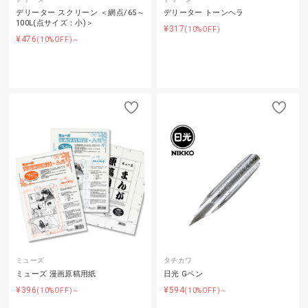
デリーター スクリーン ＜網点/65～
デリーター トーンヘラ
100L(点サイズ：小)＞
¥317
(10%OFF)
¥476
(10%OFF)～
ミューズ
タチカワ
ミューズ 漫画原稿用紙
日光 Gペン
¥396
¥594
(10%OFF)～
(10%OFF)～