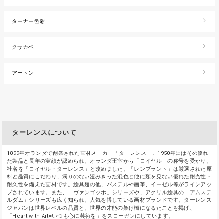
ターナー色彩
クサカベ
アートン
ターレンスについて
1899年オランダで創業された画材メーカー「ターレンス」。1950年にはその優れ
た製品と長年の実績が認められ、オランダ王室から「ロイヤル」の称号を受かり、
社名を「ロイヤル・ターレンス」と改めました。「レンブラント」は厳選された原
料と品質にこだわり、濁りのない澄みきった混色と他に類を見ない優れた耐光性・
耐久性を備えた画材です。絵具類の他、パステルや画筆、イーゼル等がラインアッ
プされています。また、「ヴァンゴッホ」シリーズや、アクリル絵具の「アムステ
ルダム」シリーズも広く知られ、人気を博している画材ブランドです。ターレンス
ジャパンは世界レベルの品質と、世界の才能の架け橋になるたことを掲げ、
「Heart with Art=いつも心に芸術を」をスローガンにしています。