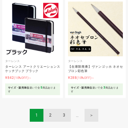
ターレンス
ターレンス
ターレンス アートクリエーションス
【在庫限廃番】ヴァンゴッホ ネオセ
ケッチブック ブラック
ブロン彩色筆
¥842
¥288
(10%OFF)～
(10%OFF)～
5
3
サイズ・販売単位
違いで全
商品ありま
サイズ・販売単位
違いで全
商品ありま
す
す
1
2
3
＞