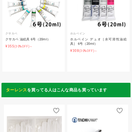
クサカベ
ホルベイン
クサカベ 油絵具 6号（20ml）
ホルベイン デュオ［水可溶性油絵
具］ 6号（20ml）
¥355
(30%OFF)～
¥308
(30%OFF)～
ターレンス
を買ってる人はこんな商品も買っています