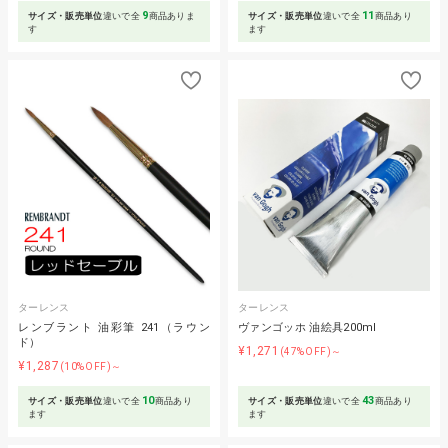
9
11
サイズ・販売単位
違いで全
商品ありま
サイズ・販売単位
違いで全
商品あり
す
ます
ターレンス
ターレンス
レンブラント 油彩筆 241（ラウン
ヴァンゴッホ 油絵具200ml
ド）
¥1,271
(47%OFF)～
¥1,287
(10%OFF)～
10
43
サイズ・販売単位
違いで全
商品あり
サイズ・販売単位
違いで全
商品あり
ます
ます