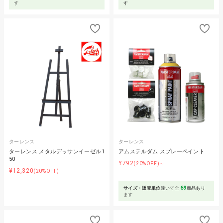
す
す
ターレンス
ターレンス
ターレンス メタルデッサンイーゼル1
アムステルダム スプレーペイント
50
¥792
(20%OFF)～
¥12,320
(20%OFF)
69
サイズ・販売単位
違いで全
商品あり
ます