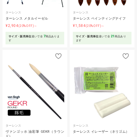
ターレンス
ターレンス
ターレンス メタルイーゼル
ターレンス ペインティングナイフ
¥2,904
¥1,584
(20%OFF)～
(20%OFF)～
7
21
サイズ・販売単位
違いで全
商品ありま
サイズ・販売単位
違いで全
商品あり
す
ます
ターレンス
ターレンス
ヴァンゴッホ 油彩筆 GEKR（ラウン
ターレンス イレーザー（ネリゴム）
ド）