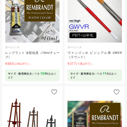
ターレンス
ターレンス
レンブラント 水彩絵具（10mlチュー
ヴァンゴッホ ビジュアル筆 GWVR
ブ）
（ラウンド）
¥880
¥377
(20%OFF)～
(10%OFF)～
124
11
サイズ・販売単位
違いで全
商品あり
サイズ・販売単位
違いで全
商品あり
ます
ます