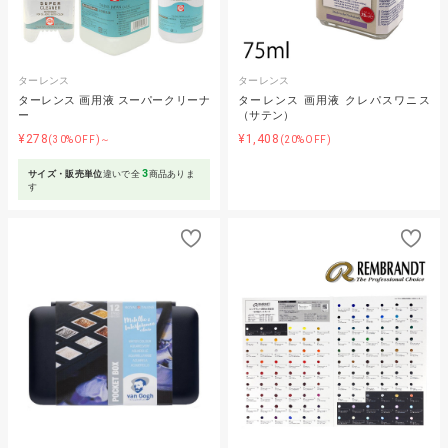
ターレンス
ターレンス
ターレンス 画用液 スーパークリーナ
ターレンス 画用液 クレパスワニス
ー
（サテン）
¥278
¥1,408
(30%OFF)～
(20%OFF)
3
サイズ・販売単位
違いで全
商品ありま
す