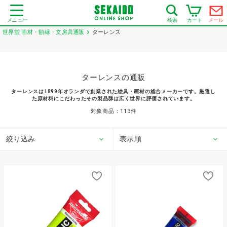
メニュー
カート
メール
検索
世界堂 画材・額縁・文房具通販
ターレンス
ターレンスの通販
ターレンスは1899年オランダで創業された絵具・画材の総合メーカーです。厳選し
た原材料にこだわったその製品群は広く世界に評価されています。
対象商品：
113
件
絞り込み
表示順