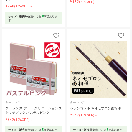
¥132
(20%OFF)
¥248
(10%OFF)～
8
サイズ・販売単位
違いで全
商品ありま
す
ターレンス
ターレンス
ターレンス アートクリエーションス
ヴァンゴッホ ネオセブロン面相筆
ケッチブック パステルピンク
¥347
(10%OFF)～
¥842
(10%OFF)～
5
3
サイズ・販売単位
違いで全
商品ありま
サイズ・販売単位
違いで全
商品ありま