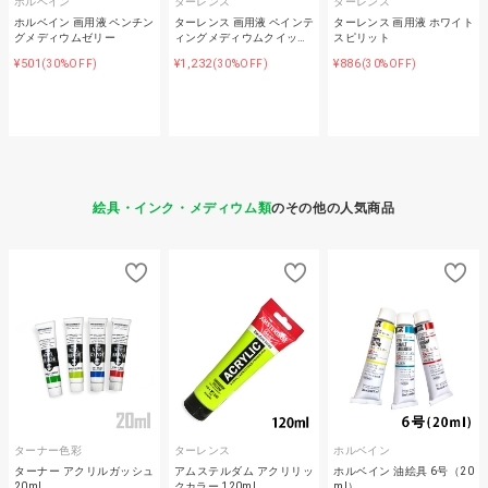
ホルベイン
ターレンス
ターレンス
ホルベイン 画用液 ペンチン
ターレンス 画用液 ペインテ
ターレンス 画用液 ホワイト
グメディウムゼリー
ィングメディウムクイッ…
スピリット
¥501
¥1,232
¥886
(30%OFF)
(30%OFF)
(30%OFF)
絵具・インク・メディウム類
のその他の人気商品
ターナー色彩
ターレンス
ホルベイン
ターナー アクリルガッシュ
アムステルダム アクリリッ
ホルベイン 油絵具 6号（20
20ml
クカラー 120ml
ml）