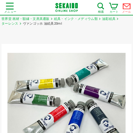
メニュー
カート
メール
検索
世界堂 画材・額縁・文房具通販
絵具・インク・メディウム類
油彩絵具
ターレンス
ヴァンゴッホ 油絵具20ml