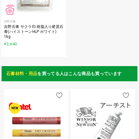
吉野石膏
吉野石膏 サクラ印 樹脂入り硬質石
膏(ハイストーンHLP ホワイト)
1kg
¥2,640
石膏材料・用品
を買ってる人はこんな商品も買っています
NEW