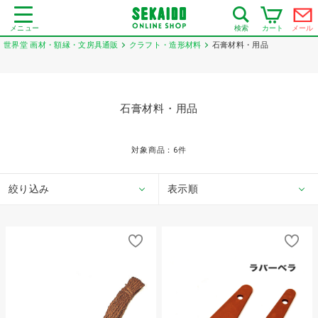
メニュー
カート
メール
検索
世界堂 画材・額縁・文房具通販
クラフト・造形材料
石膏材料・用品
石膏材料・用品
対象商品：
6
件
絞り込み
表示順