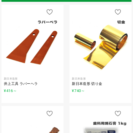
新日本造形
新日本造形
井上工具 ラバーヘラ
新日本造形 切り金
¥416
～
¥740
～