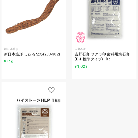
新日本造形
吉野石膏
新日本造形 しゅろなわ(233-302)
吉野石膏 サクラ印 歯科用焼石膏
(D-1 標準タイプ) 1kg
¥416
¥1,023