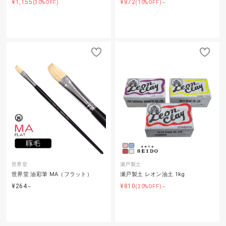
¥1,155
¥872
(30%OFF)
(10%OFF)～
世界堂
瀬戸製土
世界堂 油彩筆 MA（フラット）
瀬戸製土 レオン油土 1kg
¥264
¥810
～
(20%OFF)～