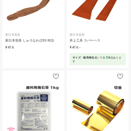
新日本造形
新日本造形
新日本造形 しゅろなわ(233-302)
井上工具 ラバーヘラ
¥416
¥416
～
2
サイズ・販売単位
違いで全
商品ありま
す