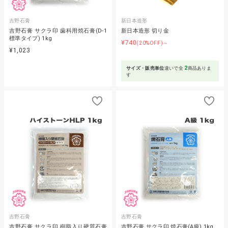
吉野石膏
新日本造形
吉野石膏 サクラ印 歯科用焼石膏(D-1
新日本造形 切り金
標準タイプ) 1kg
¥740
(20%OFF)～
¥1,023
2
サイズ・販売単位
違いで全
商品ありま
す
吉野石膏
吉野石膏
吉野石膏 サクラ印 樹脂入り硬質石膏
吉野石膏 サクラ印 焼石膏(A級) 1kg