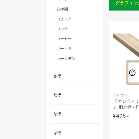
グラフィッ
古梅園
コピック
コンテ
コーセー
ゴークラ
ゴールデン
さ行
クレサン
た行
【オンライ
ン 桐木枠＜
な行
¥495
～
は行