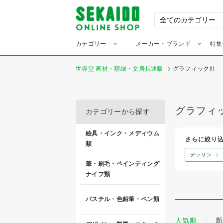
カテゴリー
メーカー・ブランド
特集
世界堂 画材・額縁・文房具通販
グラフィック社
グラフィ
カテゴリーから探す
絵具・インク・メディウム
さらに絞り
類
デッサン
筆・刷毛・ペインティング
ナイフ類
パステル・色鉛筆・ペン類
人気順
新