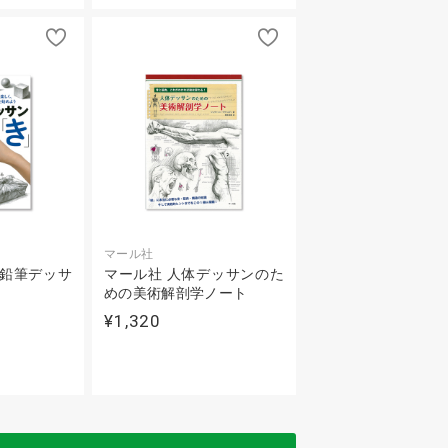
マール社
 鉛筆デッサ
マール社 人体デッサンのた
めの美術解剖学ノート
¥1,320