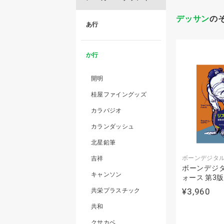
デッサン
の
あ行
か行
開明
桂屋ファイングッズ
カラバジオ
カランダッシュ
北星鉛筆
ボーンデジタ
吉祥
ボーンデジタ
キャンソン
ォース 第3版
¥3,960
共栄プラスチック
共和
クサカベ