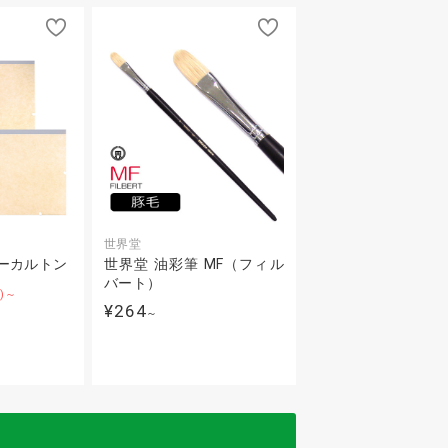
世界堂
ーカルトン
世界堂 油彩筆 MF（フィル
バート）
F)～
¥264
～