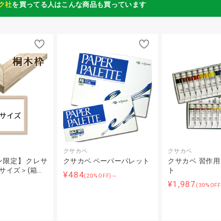
ク社
を買ってる人はこんな商品も買っています
クサカベ
クサカベ
ン限定】クレサ
クサカベ ペーパーパレット
クサカベ 習作
Fサイズ＞(箱…
ト
¥484
(20%OFF)～
¥1,987
(30%OF