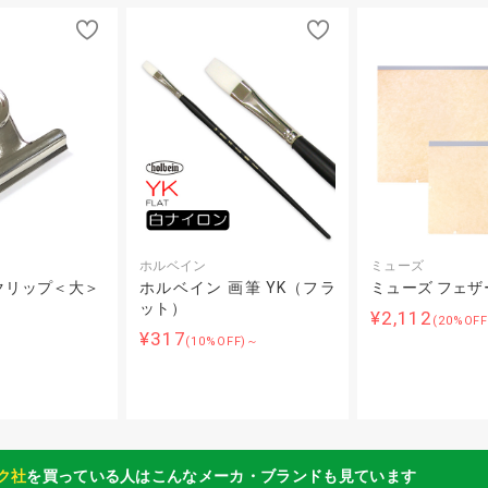
ホルベイン
ミューズ
クリップ＜大＞
ホルベイン 画筆 YK（フラ
ミューズ フェザ
ット）
¥2,112
(20%OF
¥317
(10%OFF)～
ク社
を買っている人はこんなメーカ・ブランドも見ています