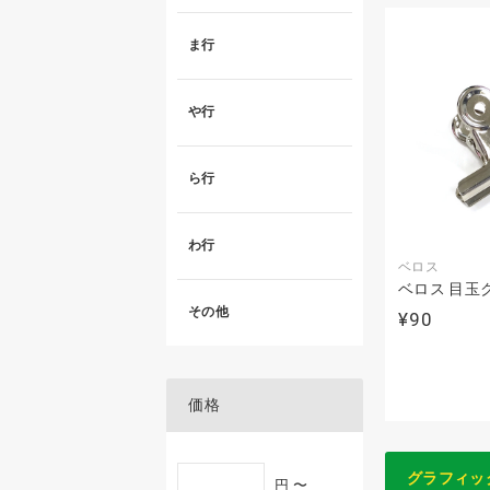
ま行
や行
ら行
わ行
ベロス
ベロス 目玉
その他
¥90
価格
グラフィッ
円 〜