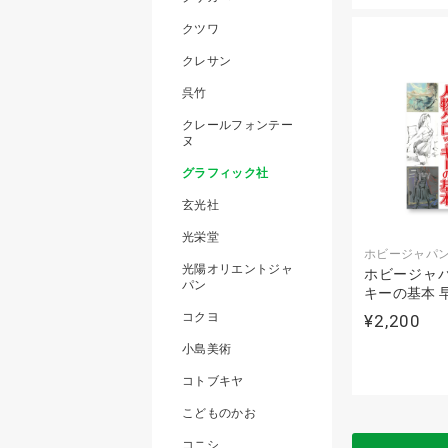
クツワ
クレサン
呉竹
クレールフォンテー
ヌ
グラフィック社
玄光社
光栄堂
ホビージャパ
光陽オリエントジャ
ホビージャパ
パン
キーの基本 
コクヨ
¥2,200
小島美術
コトブキヤ
こどものかお
コニシ