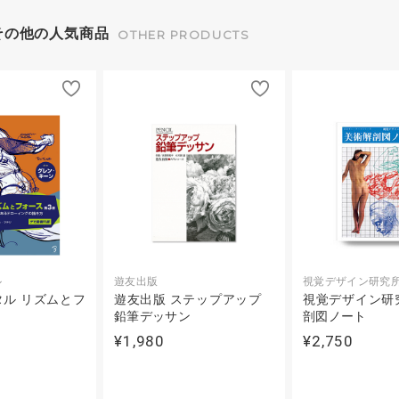
その他の人気商品
OTHER PRODUCTS
ル
遊友出版
視覚デザイン研究
ル リズムとフ
遊友出版 ステップアップ
視覚デザイン研
鉛筆デッサン
剖図ノート
¥1,980
¥2,750