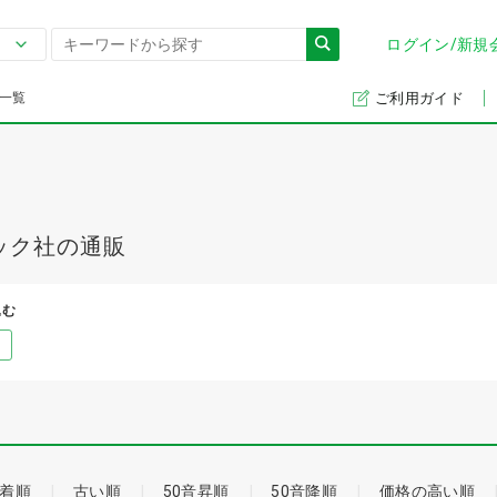
ログイン/新規
一覧
ご利用ガイド
ック社の通販
込む
着順
古い順
50音昇順
50音降順
価格の高い順