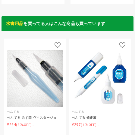
水書用品
を買ってる人はこんな商品も買っています
ぺんてる
ぺんてる
ぺんてる みず筆 ヴィスタージュ
ぺんてる 修正液
¥264
¥297
(20%OFF)～
(10%OFF)～