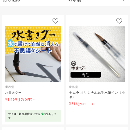
世界堂
世界堂
水書きグー
ナムラ オリジナル馬毛水筆ペン（小
筆）
¥1,169
(10%OFF)～
¥616
(20%OFF)
9
サイズ・販売単位
違いで全
商品ありま
す