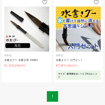
世界堂
世界堂
水書きグー 水書き筆 S0083
水書きグー 入門セット
¥1,320
¥1,337
(20%OFF)
(10%OFF)～
2
サイズ・販売単位
違いで全
商品ありま
す
1