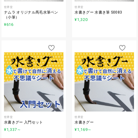
世界堂
世界堂
ナムラ オリジナル馬毛水筆ペン
水書きグー 水書き筆 S0083
（小筆）
¥1,320
¥616
世界堂
世界堂
水書きグー 入門セット
水書きグー
¥1,337
～
¥1,169
～