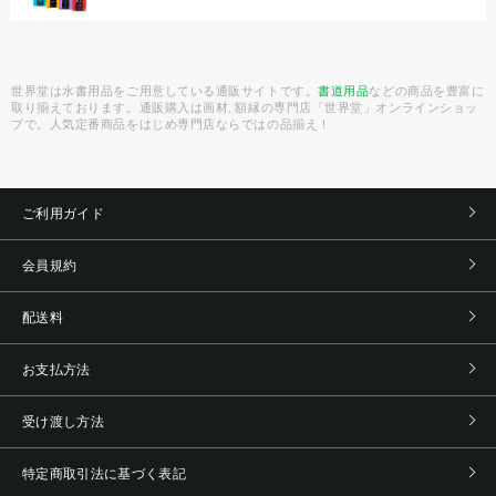
世界堂は水書用品をご用意している通販サイトです。
書道用品
などの商品を豊富に
取り揃えております。通販購入は画材, 額縁の専門店「世界堂」オンラインショッ
プで。人気定番商品をはじめ専門店ならではの品揃え！
ご利用ガイド
会員規約
配送料
お支払方法
受け渡し方法
特定商取引法に基づく表記