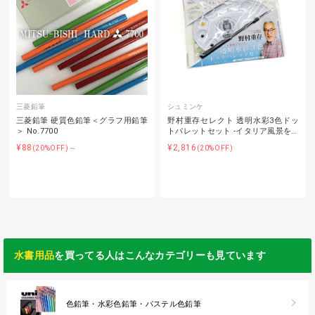
三菱鉛筆
シュミンケ
三菱鉛筆 硬質色鉛筆＜グラフ用鉛筆
野村重存セレクト 透明水彩3色ドッ
＞ No.7700
トパレットセット -イタリア風景を…
¥88
¥2,816
(20%OFF)～
(20%OFF)
水書用品
を買ってる人はこんなカテゴリーも見ています
色鉛筆・水彩色鉛筆・パステル色鉛筆