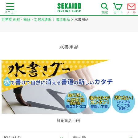
メニュー
カート
メール
検索
世界堂 画材・額縁・文房具通販
書道用品
水書用品
水書用品
対象商品：
4
件
絞り込み
表示順