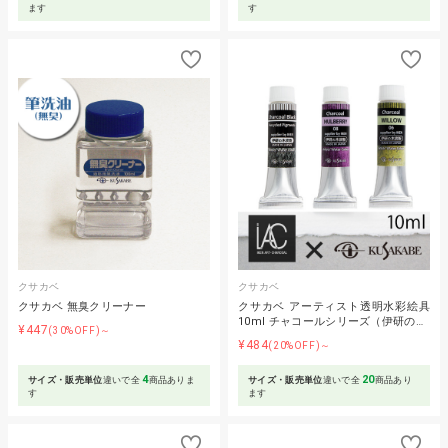
ます
す
クサカベ
クサカベ
クサカベ 無臭クリーナー
クサカベ アーティスト透明水彩絵具
10ml チャコールシリーズ（伊研の…
¥447
(30%OFF)～
¥484
(20%OFF)～
4
20
サイズ・販売単位
違いで全
商品ありま
サイズ・販売単位
違いで全
商品あり
す
ます