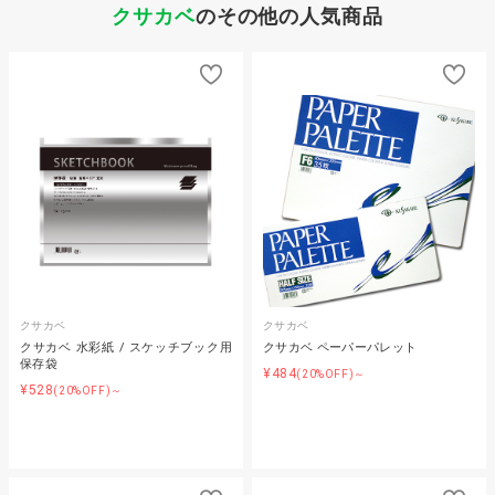
クサカベ
のその他の人気商品
クサカベ
クサカベ
クサカベ 水彩紙 / スケッチブック用
クサカベ ペーパーパレット
保存袋
¥484
(20%OFF)～
¥528
(20%OFF)～