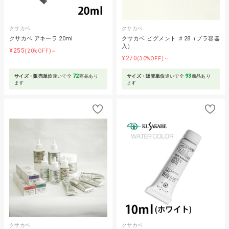
クサカベ
クサカベ
クサカベ アキーラ 20ml
クサカベ ピグメント ＃28（プラ容器
入）
¥255
(20%OFF)～
¥270
(30%OFF)～
72
93
サイズ・販売単位
違いで全
商品あり
サイズ・販売単位
違いで全
商品あり
ます
ます
クサカベ
クサカベ