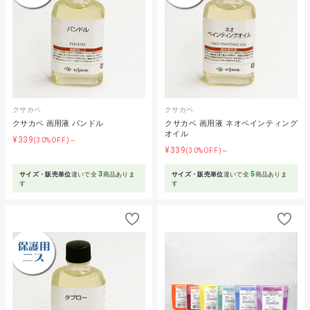
クサカベ
クサカベ
クサカベ 画用液 パンドル
クサカベ 画用液 ネオペインティング
オイル
¥339
(30%OFF)～
¥339
(30%OFF)～
3
5
サイズ・販売単位
違いで全
商品ありま
サイズ・販売単位
違いで全
商品ありま
す
す