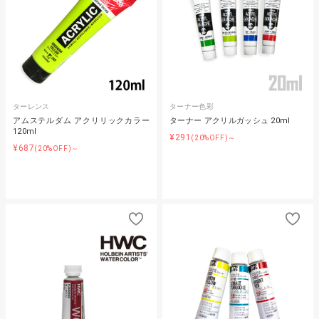
ターレンス
ターナー色彩
アムステルダム アクリリックカラー
ターナー アクリルガッシュ 20ml
120ml
¥291
(20%OFF)～
¥687
(20%OFF)～