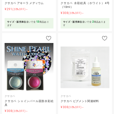
クサカベ アキーラ メディウム
クサカベ 水彩絵具（ホワイト）4号
（10ml）
¥291
(20%OFF)～
¥308
(20%OFF)～
13
2
サイズ・販売単位
違いで全
商品あり
サイズ・販売単位
違いで全
商品ありま
ます
す
クサカベ
クサカベ
クサカベ シャインパール固形水彩絵
クサカベ ピグメント関連材料
具
¥308
(30%OFF)～
¥308
(20%OFF)～