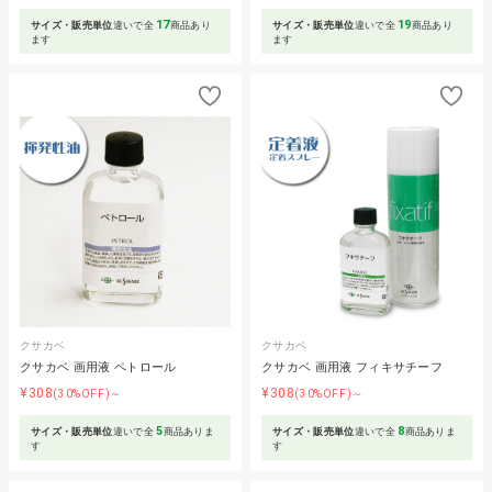
17
19
サイズ・販売単位
違いで全
商品あり
サイズ・販売単位
違いで全
商品あり
ます
ます
クサカベ
クサカベ
クサカベ 画用液 ペトロール
クサカベ 画用液 フィキサチーフ
¥308
¥308
(30%OFF)～
(30%OFF)～
5
8
サイズ・販売単位
違いで全
商品ありま
サイズ・販売単位
違いで全
商品ありま
す
す