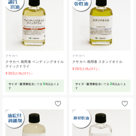
クサカベ
クサカベ
クサカベ 画用液 ペンティングオイル
クサカベ 画用液 スタンドオイル
クイックドライ
¥385
(30%OFF)～
¥385
(30%OFF)～
5
2
サイズ・販売単位
違いで全
商品ありま
サイズ・販売単位
違いで全
商品ありま
す
す