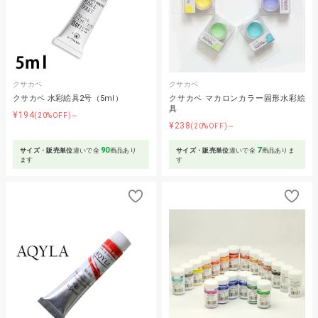
クサカベ
クサカベ
クサカベ 水彩絵具2号（5ml）
クサカベ マカロンカラー固形水彩絵
具
¥194
(20%OFF)～
¥238
(20%OFF)～
90
7
サイズ・販売単位
違いで全
商品あり
サイズ・販売単位
違いで全
商品ありま
ます
す