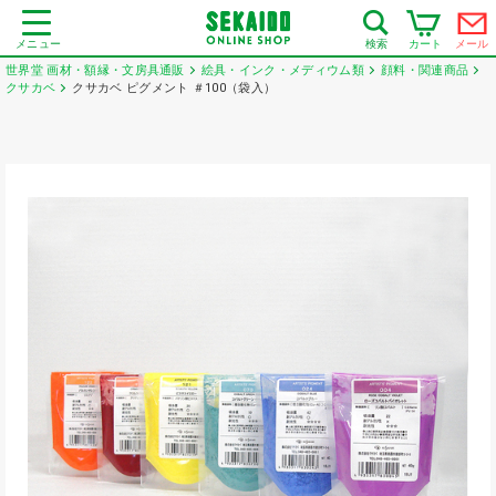
メニュー
カート
メール
検索
世界堂 画材・額縁・文房具通販
絵具・インク・メディウム類
顔料・関連商品
クサカベ
クサカベ ピグメント ＃100（袋入）