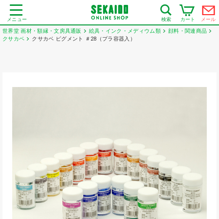
メニュー
カート
メール
検索
世界堂 画材・額縁・文房具通販
絵具・インク・メディウム類
顔料・関連商品
クサカベ
クサカベ ピグメント ＃28（プラ容器入）