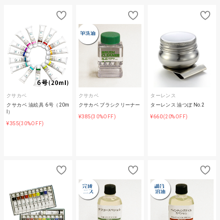
クサカベ
クサカベ
ターレンス
クサカベ 油絵具 6号（20m
クサカベ ブラシクリーナー
ターレンス 油つぼ No.2
l）
¥385
¥660
(30%OFF)
(20%OFF)
¥355
(30%OFF)