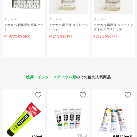
クサカベ
クサカベ
クサカベ
クサカベ 習作用油絵具セッ
クサカベ 画用液 タブロース
クサカベ 画用液 ペンティン
ト
ペシャル
グオイルスペシャル
¥1,987
¥724
¥385
(30%OFF)
(30%OFF)
(30%OFF)
絵具・インク・メディウム類
のその他の人気商品