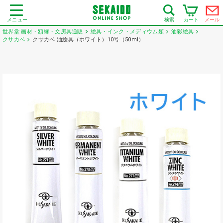
メニュー
カート
メール
検索
世界堂 画材・額縁・文房具通販
絵具・インク・メディウム類
油彩絵具
クサカベ
クサカベ 油絵具（ホワイト）10号（50ml）