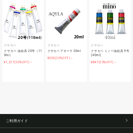
クサカベ
クサカベ
クサカベ
クサカベ 油絵具 20号（11
クサカベ アキーラ 20ml
クサカベ ミノー油絵具 9号
0ml）
(40ml)
¥255
(20%OFF)～
¥1,217
¥847
(30%OFF)～
(30%OFF)～
ご利用ガイド