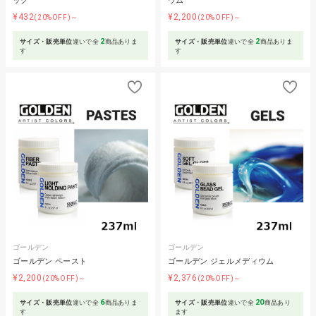
ック
ウム
¥432
¥2,200
(20%OFF)～
(20%OFF)～
2
2
サイズ・販売単位
違いで全
商品ありま
サイズ・販売単位
違いで全
商品ありま
す
す
ゴールデン
ゴールデン
ゴールデン ペースト
ゴールデン ジェルメディウム
¥2,200
¥2,376
(20%OFF)～
(20%OFF)～
6
20
サイズ・販売単位
違いで全
商品ありま
サイズ・販売単位
違いで全
商品あり
す
ます