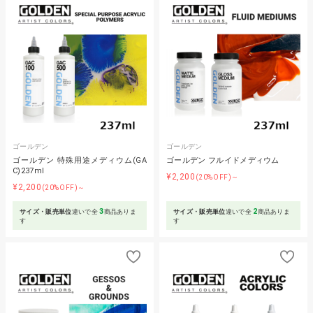
ゴールデン
ゴールデン
ゴールデン 特殊用途メディウム(GA
ゴールデン フルイドメディウム
C)237ml
¥2,200
(20%OFF)～
¥2,200
(20%OFF)～
3
2
サイズ・販売単位
違いで全
商品ありま
サイズ・販売単位
違いで全
商品ありま
す
す