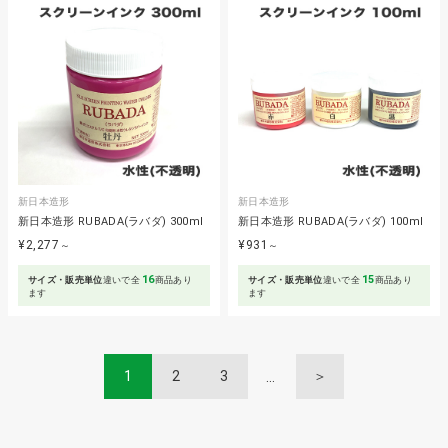
新日本造形
新日本造形
新日本造形 RUBADA(ラバダ) 300ml
新日本造形 RUBADA(ラバダ) 100ml
¥2,277
¥931
～
～
16
15
サイズ・販売単位
違いで全
商品あり
サイズ・販売単位
違いで全
商品あり
ます
ます
1
2
3
＞