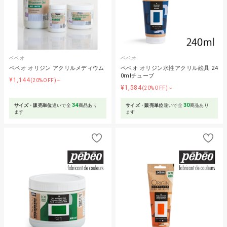
ペベオ
ペベオ
ペベオ オリジン アクリルメディウム
ペベオ オリジン水性アクリル絵具 24
0mlチューブ
¥1,144
(20%OFF)～
¥1,584
(20%OFF)～
34
30
サイズ・販売単位
違いで全
商品あり
サイズ・販売単位
違いで全
商品あり
ます
ます