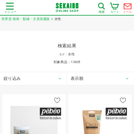
メニュー
カート
メール
検索
世界堂 画材・額縁・文房具通販
水性
検索結果
水性
タグ：
対象商品：
136
件
絞り込み
表示順