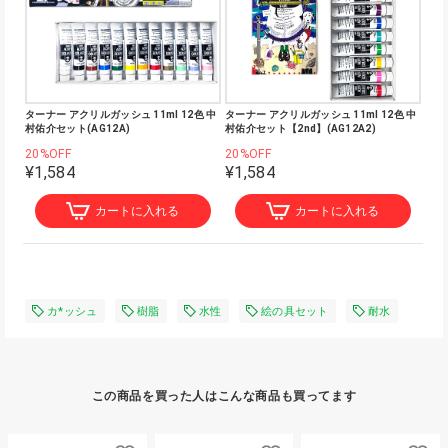
ターナー アクリルガッシュ 11ml 12色 中
ターナー アクリルガッシュ 11ml 12色 中
村佑介セット(AG12A)
村佑介セット【2nd】(AG12A2)
20%OFF
20%OFF
¥1,584
¥1,584
カートに入れる
カートに入れる
カ*ッシュ
樹脂
水性
絵の具セット
耐水
この商品を買った人はこんな商品も買ってます