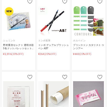
NEW
シュミンケ
トンボ鉛筆
ホルベイン
野村重存セレクト 透明水彩
トンボ デュアルブラッシュ
プリンストン カタリスト コ
3色ドットパレットセット…
ペン ABT
ンツアー
¥2,816
¥264
¥440
(20%OFF)
(20%OFF)
(20%OFF)