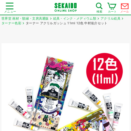
メニュー
カート
メール
検索
世界堂 画材・額縁・文房具通販
絵具・インク・メディウム類
アクリル絵具
ターナー色彩
ターナー アクリルガッシュ 11ml 12色 中村佑介セット