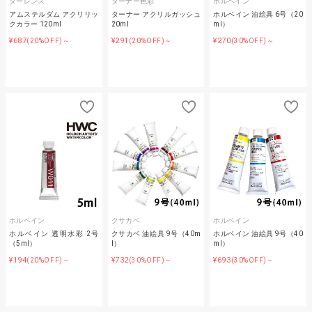
ターレンス
ターナー色彩
ホルベイン
アムステルダム アクリリッ
ターナー アクリルガッシュ
ホルベイン 油絵具 6号（20
クカラー 120ml
20ml
ml）
¥687
¥291
¥270
(20%OFF)～
(20%OFF)～
(30%OFF)～
ホルベイン
クサカベ
ホルベイン
ホルベイン 透明水彩 2号
クサカベ 油絵具 9号（40m
ホルベイン 油絵具 9号（40
（5ml）
l）
ml）
¥194
¥732
¥693
(20%OFF)～
(30%OFF)～
(30%OFF)～