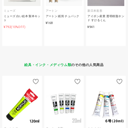
ミューズ
アートン
新日本造形
ミューズ 白い絵本 製本キッ
アートン 紙筒 チュパック
アイボン産業 透明樹脂ネン
ト
ド すけるくん
¥168
¥792
¥941
(10%OFF)
絵具・インク・メディウム類
のその他の人気商品