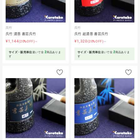
呉竹
呉竹
呉竹 濃墨 書芸呉竹
呉竹 超濃墨 書芸呉竹
¥1,144
¥1,320
(20%OFF)～
(20%OFF)～
2
2
サイズ・販売単位
違いで全
商品ありま
サイズ・販売単位
違いで全
商品ありま
す
す