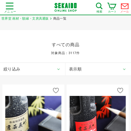
メニュー
カート
メール
検索
世界堂 画材・額縁・文房具通販
商品一覧
すべての商品
対象商品：
3117
件
絞り込み
表示順