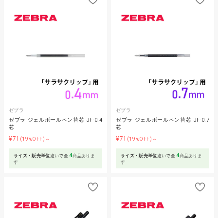
ゼブラ
ゼブラ
ゼブラ ジェルボールペン替芯 JF-0.4
ゼブラ ジェルボールペン替芯 JF-0.7
芯
芯
¥71
¥71
(19%OFF)～
(19%OFF)～
4
4
サイズ・販売単位
違いで全
商品ありま
サイズ・販売単位
違いで全
商品ありま
す
す