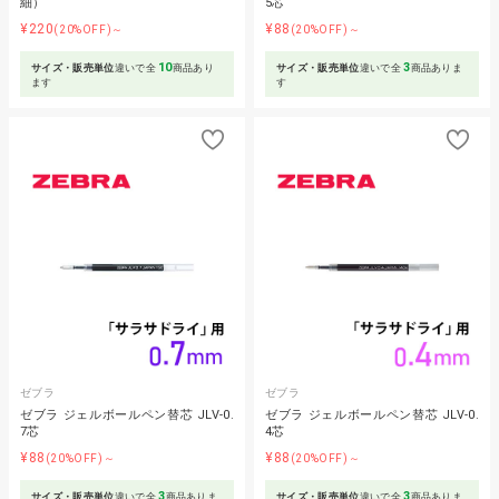
細）
5芯
¥220
¥88
(20%OFF)～
(20%OFF)～
10
3
サイズ・販売単位
違いで全
商品あり
サイズ・販売単位
違いで全
商品ありま
ます
す
ゼブラ
ゼブラ
ゼブラ ジェルボールペン替芯 JLV-0.
ゼブラ ジェルボールペン替芯 JLV-0.
7芯
4芯
¥88
¥88
(20%OFF)～
(20%OFF)～
3
3
サイズ・販売単位
違いで全
商品ありま
サイズ・販売単位
違いで全
商品ありま