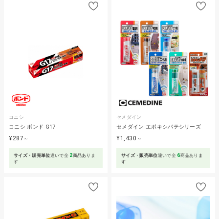
コニシ
セメダイン
コニシ ボンド G17
セメダイン エポキシパテシリーズ
¥287
¥1,430
～
～
2
6
サイズ・販売単位
違いで全
商品ありま
サイズ・販売単位
違いで全
商品ありま
す
す