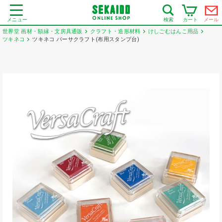
メニュー
カート
メール
検索
世界堂 画材・額縁・文房具通販
クラフト・造形材料
けしごむはんこ用品
ツキネコ
ツキネコ バーサクラフト(布用スタンプ台)