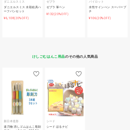
ダニエルスミス
ゼブラ
パイロット
ダニエルスミス 水彩絵具ハ
ゼブラ 筆ペン
水性サインぺン スーパープ
ーフパンセット
チ
¥132
(20%OFF)
¥6,108
¥106
(20%OFF)
(20%OFF)
けしごむはんこ用品
のその他の人気商品
新日本造形
シード
道刃物 消しゴムはんこ彫刻
シード ほるナビ