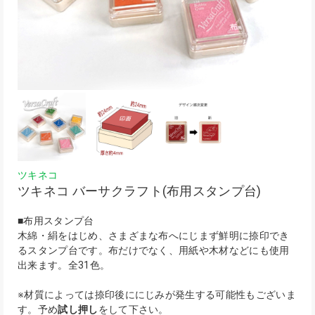
ツキネコ
ツキネコ バーサクラフト(布用スタンプ台)
■布用スタンプ台
木綿・絹をはじめ、さまざまな布へにじまず鮮明に捺印でき
るスタンプ台です。布だけでなく、用紙や木材などにも使用
出来ます。全31色。
※材質によっては捺印後ににじみが発生する可能性もございま
す。予め
試し押し
をして下さい。