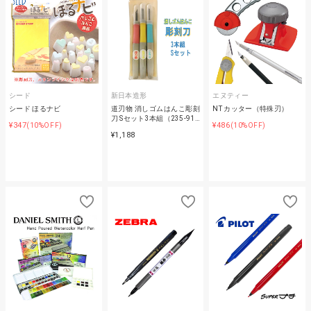
シード
新日本造形
エヌティー
シード ほるナビ
道刃物 消しゴムはんこ彫刻
NT カッター（特殊刃）
刀 Sセット3本組（235-91…
¥347
¥486
(10%OFF)
(10%OFF)
¥1,188