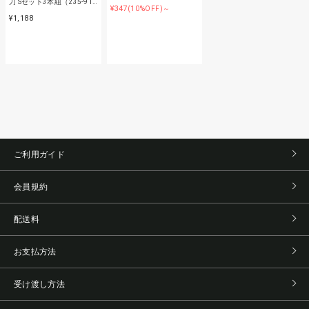
刀 Sセット3本組（235-91…
¥347
(10%OFF)～
¥1,188
ご利用ガイド
会員規約
配送料
お支払方法
受け渡し方法