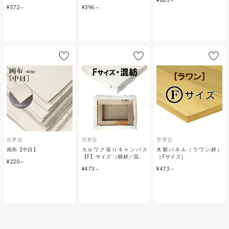
¥605
～
¥572
¥396
～
～
世界堂
世界堂
世界堂
画布【中目】
カルワク張りキャンバス
木製パネル（ラワン材）
【F】サイズ （桐材／混…
［Fサイズ］
¥220
～
¥473
¥473
～
～