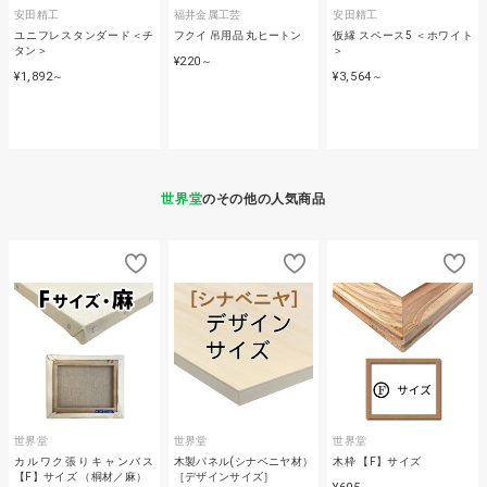
安田精工
福井金属工芸
安田精工
ユニフレスタンダード＜チ
フクイ 吊用品 丸ヒートン
仮縁 スペース5 ＜ホワイト
タン＞
＞
¥220
～
¥1,892
¥3,564
～
～
世界堂
のその他の人気商品
世界堂
世界堂
世界堂
カルワク張りキャンバス
木製パネル(シナベニヤ材）
木枠 【F】サイズ
【F】サイズ （桐材／麻）
［デザインサイズ］