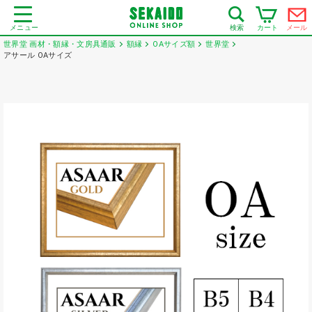
メニュー
カート
メール
検索
世界堂 画材・額縁・文房具通販
額縁
OAサイズ額
世界堂
アサール OAサイズ