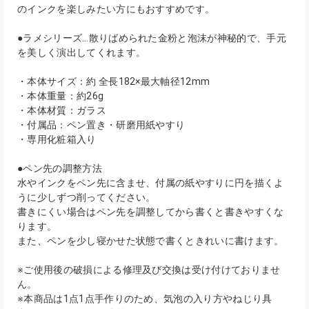
のインクを楽しみたい方にもおすすめです。
●ラメシリーズ…散りばめられた金粉と泡沫が神秘的で、手元
を美しく演出してくれます。
・本体サイズ：約 全長182×最大軸径12mm
・本体重量：約26g
・本体材質：ガラス
・付属品：ペン置き・研磨用紙やすり
・専用化粧箱入り
●ペン先の調整方法
水やインクをペン先に含ませ、付属の紙やすりに円を描くよ
うに少しずつ削ってください。
書きにくい場合はペン先を調整してから書くと書きやすくな
ります。
また、ペンを少し寝かせた状態で書くときれいに書けます。
※ご使用後の破損による修理及び交換は受け付けておりませ
ん。
※本商品は1点1点手作りのため、気泡の入り方やねじり具