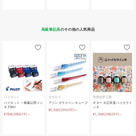
高級筆記具
のその他の人気商品
パイロット
セキセイ
寺西化学工業
パイロット 一般書記用イン
アゾン ガラスペン キューブ
ギター 大正浪漫 ハイカライ
キ 30ml
ンキ
¥1,320
(20%OFF)～
¥704
¥1,360
(20%OFF)～
(20%OFF)～