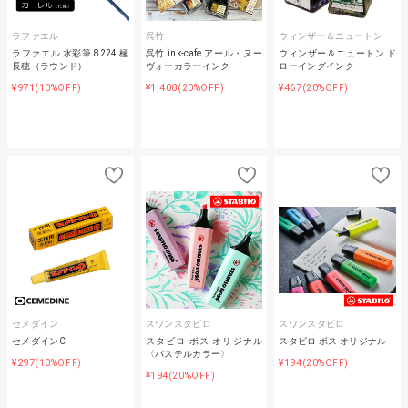
ラファエル
呉竹
ウィンザー＆ニュートン
ラファエル 水彩筆 8224 極
呉竹 ink-cafe アール・ヌー
ウィンザー＆ニュートン ド
長穂（ラウンド）
ヴォーカラーインク
ローイングインク
¥971
¥1,408
¥467
(10%OFF)
(20%OFF)
(20%OFF)
セメダイン
スワンスタビロ
スワンスタビロ
セメダインC
スタビロ ボス オリジナル
スタビロ ボス オリジナル
〈パステルカラー〉
¥297
¥194
(10%OFF)
(20%OFF)
¥194
(20%OFF)