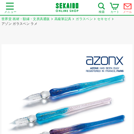
メニュー
カート
メール
検索
世界堂 画材・額縁・文房具通販
高級筆記具
ガラスペン
セキセイ
アゾン ガラスペン ラメ