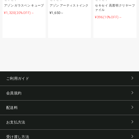
アゾン ガラスペン キューブ
アゾン アーティストインク
セキセイ 高透明クリヤーフ
ァイル
¥1,320
¥1,650
(20%OFF)～
～
¥396
(10%OFF)～
ご利用ガイド
会員規約
配送料
お支払方法
受け渡し方法