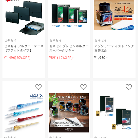
セキセイ
セキセイ
セキセイ
セキセイ アルタートケース
セキセイプレゼンホルダー
アゾン アーティストインク
【フラットタイプ】
スーパークリヤー
葛飾北斎
¥1,496
¥891
¥1,980
(20%OFF)～
(10%OFF)～
～
セキセイ
セキセイ
セキセイ