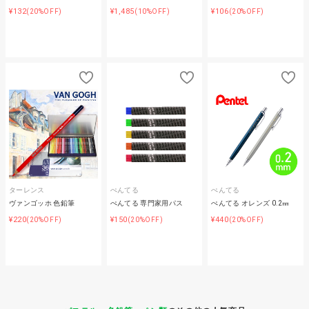
¥132
¥1,485
¥106
(20%OFF)
(10%OFF)
(20%OFF)
ターレンス
ぺんてる
ぺんてる
ヴァンゴッホ 色鉛筆
ぺんてる 専門家用パス
ぺんてる オレンズ 0.2㎜
¥220
¥150
¥440
(20%OFF)
(20%OFF)
(20%OFF)