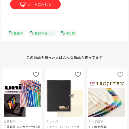
カートに入れる
色鉛筆
色鉛筆セット
塗り絵
この商品を買った人はこんな商品も買ってます
三菱鉛筆
ミューズ
トンボ鉛筆
三菱鉛筆 ユニカラー色鉛筆
ミューズ ワトソンブック
トンボ 色辞典