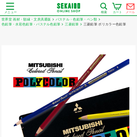
メニュー
カート
メール
検索
世界堂 画材・額縁・文房具通販
パステル・色鉛筆・ペン類
色鉛筆・水彩色鉛筆・パステル色鉛筆
三菱鉛筆
三菱鉛筆 ポリカラー色鉛筆