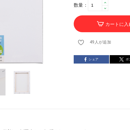
数量：
カートに入
49人が追加
シェア
ポ