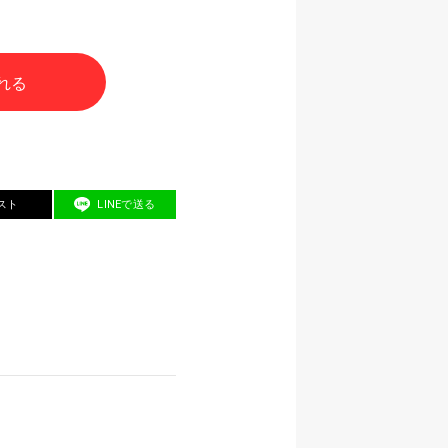
れる
スト
LINEで送る