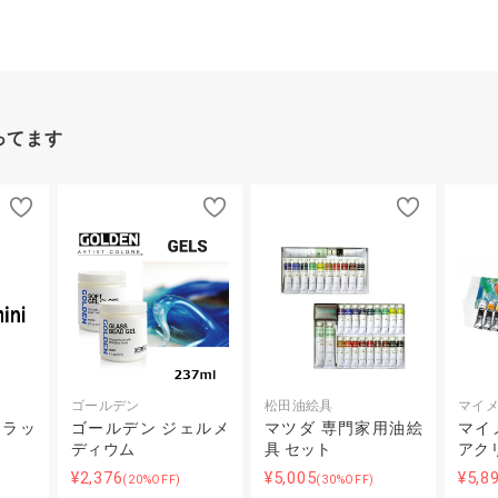
ってます
ゴールデン
松田油絵具
マイ
フラッ
ゴールデン ジェルメ
マツダ 専門家用油絵
マイ
ディウム
具 セット
アクリ
¥2,376
¥5,005
¥5,8
(20%OFF)
(30%OFF)