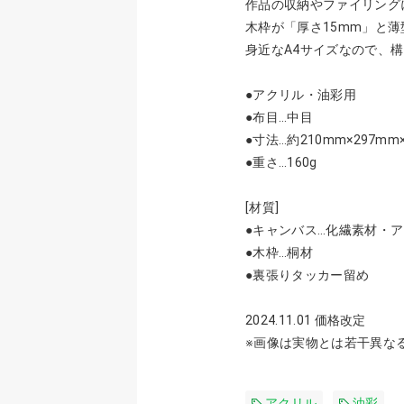
作品の収納やファイリング
木枠が「厚さ15mm」と
身近なA4サイズなので、
●アクリル・油彩用
●布目…中目
●寸法…約210mm×297mm
●重さ…160g
[材質]
●キャンバス…化繊素材・
●木枠…桐材
●裏張りタッカー留め
2024.11.01 価格改定
※画像は実物とは若干異な
アクリル
油彩