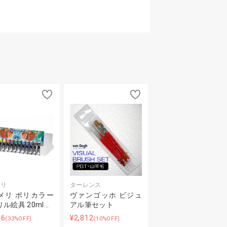
メリ
ターレンス
メリ ポリカラー
ヴァンゴッホ ビジュ
ル絵具 20ml…
アル筆セット
96
¥2,812
(33%OFF)
(10%OFF)