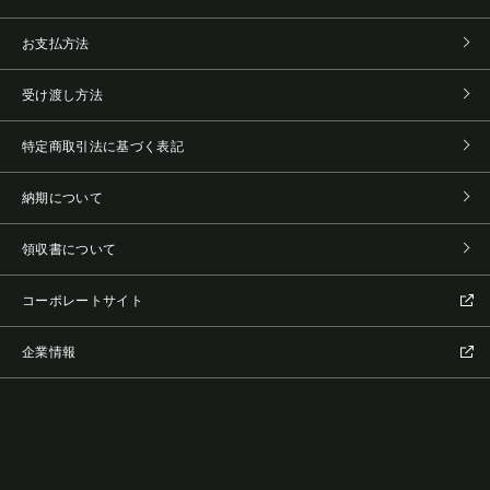
お支払方法
受け渡し方法
特定商取引法に基づく表記
納期について
領収書について
コーポレートサイト
企業情報