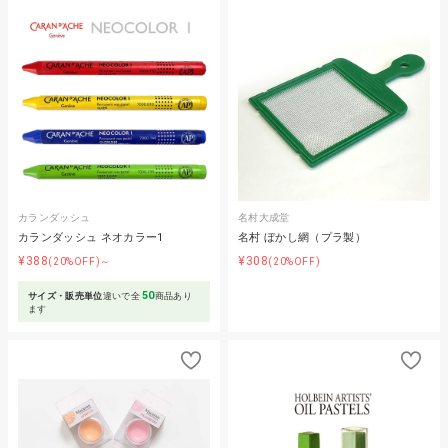
カランダッシュ
名村大成堂
カランダッシュ ネオカラー1
名村 ぼかし網（プラ製）
¥388
¥308
(20%OFF)～
(20%OFF)
50
サイズ・販売単位
違いで全
商品あり
ます