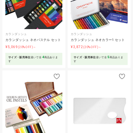
カランダッシュ
カランダッシュ
カランダッシュ ネオパステル セット
カランダッシュ ネオカラー1 セット
¥5,069
¥3,872
(20%OFF)～
(20%OFF)～
4
5
サイズ・販売単位
違いで全
商品ありま
サイズ・販売単位
違いで全
商品ありま
す
す