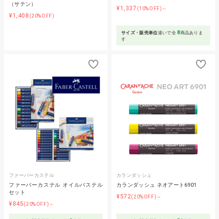
（サテン）
¥1,337
(10%OFF)～
¥1,408
(20%OFF)
8
サイズ・販売単位
違いで全
商品ありま
す
ファーバーカステル
カランダッシュ
ファーバーカステル オイルパステル
カランダッシュ ネオアート6901
セット
¥572
(20%OFF)～
¥845
(20%OFF)～