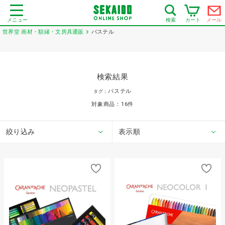
メニュー
カート
メール
検索
世界堂 画材・額縁・文房具通販
パステル
検索結果
パステル
タグ：
対象商品：
16
件
絞り込み
表示順