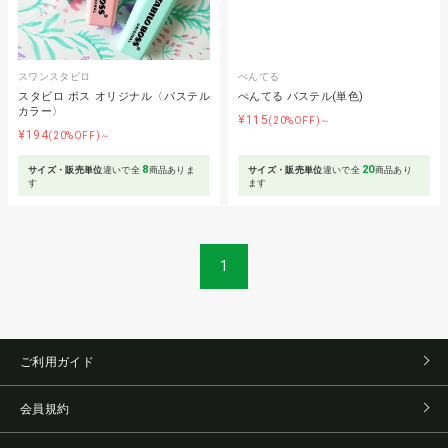
スワンスタビロ
ぺんてる
スタビロ ボス オリジナル〈パステル
ぺんてる パステル(単色)
カラー〉
¥115
(20%OFF)～
¥194
(20%OFF)～
8
20
サイズ・販売単位
違いで全
商品ありま
サイズ・販売単位
違いで全
商品あり
す
ます
1
ご利用ガイド
会員規約