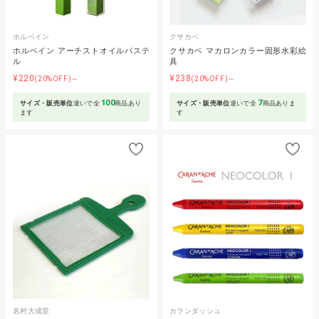
ホルベイン
クサカベ
ホルベイン アーチストオイルパステ
クサカベ マカロンカラー固形水彩絵
ル
具
¥220
¥238
(20%OFF)～
(20%OFF)～
100
7
サイズ・販売単位
違いで全
商品あり
サイズ・販売単位
違いで全
商品ありま
ます
す
名村大成堂
カランダッシュ