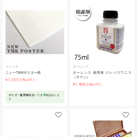
ミューズ
ターレンス
ニューTMKポスター紙
ターレンス 画用液 クレパスワニス
（サテン）
¥1,337
(10%OFF)～
¥1,408
(20%OFF)
8
サイズ・販売単位
違いで全
商品ありま
す