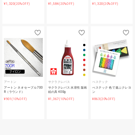
¥1,320
¥1,584
¥1,320
(20%OFF)
(20%OFF)
(20%OFF)
アートン
サクラクレパス
べステック
アートン ネオセーブル700
サクラクレパス 水溶性 版画
べステック 色で遊ぶクレヨ
R（ラウンド）
絵の具 400g
ン
¥901
¥1,367
¥863
(10%OFF)
(10%OFF)
(20%OFF)