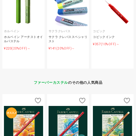
ホルベイン
サクラクレパス
コピック
ホルベイン アーチストオイ
サクラ クレパススペシャリ
コピックインク
ルパステル
スト
¥357
(10%OFF)～
¥220
¥141
(20%OFF)～
(20%OFF)～
ファーバーカステル
のその他の人気商品
オススメ