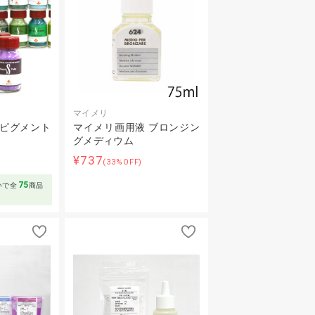
マイメリ
ーピグメント
マイメリ画用液 ブロンジン
グメディウム
¥737
～
(33%OFF)
75
いで全
商品