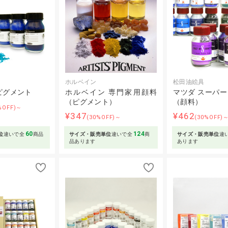
ホルベイン
松田油絵具
ピグメント
ホルベイン 専門家用顔料
マツダ スーパ
（ピグメント）
（顔料）
%OFF)～
¥347
¥462
(30%OFF)～
(30%OFF)
60
124
位
違いで全
商品
サイズ・販売単位
違いで全
商
サイズ・販売単位
違
品あります
あります