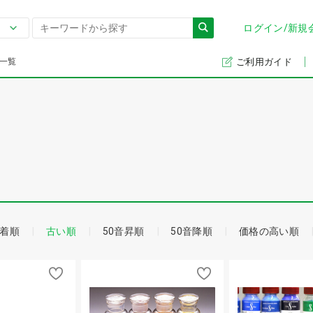
ログイン/新規
一覧
ご利用ガイド
着順
古い順
50音昇順
50音降順
価格の高い順