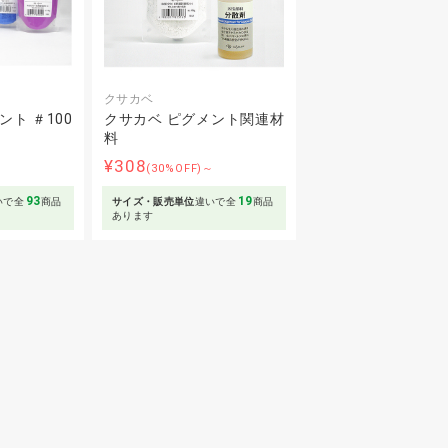
クサカベ
ト ＃100
クサカベ ピグメント関連材
料
¥308
～
(30%OFF)～
93
19
いで全
商品
サイズ・販売単位
違いで全
商品
あります