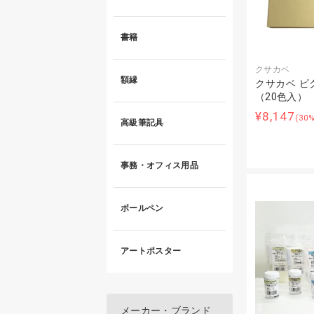
書籍
クサカベ
額縁
クサカベ ピ
（20色入）
¥8,147
(30
高級筆記具
事務・オフィス用品
ボールペン
アートポスター
メーカー・ブランド