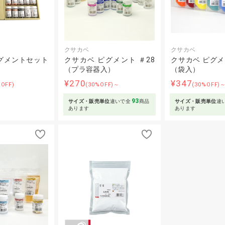
クサカベ
クサカベ
グメントセット
クサカベ ピグメント ＃28
クサカベ ピグメン
（プラ容器入）
（袋入）
¥270
¥347
%OFF)
(30%OFF)～
(30%OFF)
93
サイズ・販売単位
違いで全
商品
サイズ・販売単位
違
あります
あります