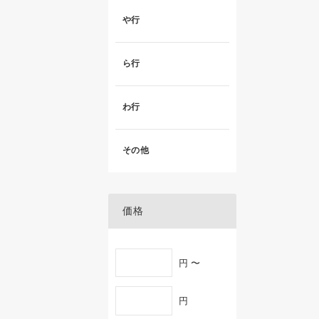
や行
ら行
わ行
その他
価格
円 〜
円