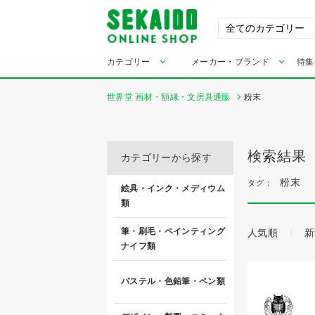
カテゴリー
メーカー・ブランド
特集
世界堂 画材・額縁・文房具通販
粉末
検索結果
カテゴリーから探す
粉末
タグ：
絵具・インク・メディウム
類
筆・刷毛・ペインティング
人気順
新
ナイフ類
パステル・色鉛筆・ペン類