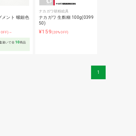
ナカガワ胡粉絵具
グメント 螺鈿色
ナカガワ 生麩糊 100g(0399
50)
¥159
%OFF)～
(20%OFF)
10
位
違いで全
商品
1