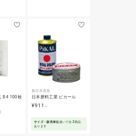
新日本造形
B4 100枚
日本磨料工業 ピカール
¥911
～
)
2
サイズ・販売単位
違いで全
商品
あります