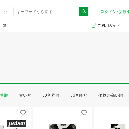
ログイン/新規
一覧
ご利用ガイド
着順
古い順
50音昇順
50音降順
価格の高い順