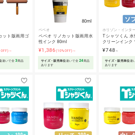
ペベオ
ホリゾン・インタ
カット版画用ゴ
ペベオ リノカット版画用水
Tシャツくん 
性インク 80ml
クリーンインク ソ
¥1,386
¥748
%OFF)～
(10%OFF)～
～
3
24
位
違いで全
商品
サイズ・販売単位
違いで全
商品
サイズ・販売単位
違
あります
あります