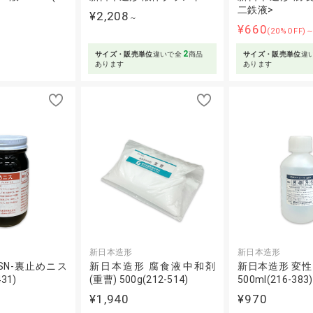
二鉄液>
¥2,208
～
¥660
(20%OFF)
2
サイズ・販売単位
違いで全
商品
サイズ・販売単位
違
あります
あります
新日本造形
新日本造形
SN-裏止めニス
新日本造形 腐食液中和剤
新日本造形 変
431)
(重曹) 500g(212-514)
500ml(216-383)
¥1,940
¥970