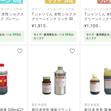
ンターナショナル
ホリゾン・インターナショナル
ホリゾン・インタ
 水性シルクス
Tシャツくん 水性シルクス
Tシャツくん 
ク プレーン…
クリーンインク リッチ 30…
クリーンインク 
¥1,815
¥1,100
～
～
24
26
位
違いで全
商品
サイズ・販売単位
違いで全
商品
サイズ・販売単位
違
あります
あります
新日本造形
新日本造形
液 500ml(21
新日本造形 液体グランド
新日本造形 腐