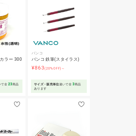
バンコ
ラー 300
バンコ 鉄筆(スタイラス)
¥863
(20%OFF)～
23
3
いで全
商品
サイズ・販売単位
違いで全
商品
あります