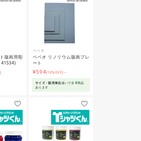
ペベオ
ット版画用彫
ペベオ リノリウム版画プレ
41534)
ート
¥594
)
(10%OFF)～
4
サイズ・販売単位
違いで全
商品
あります