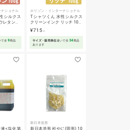
ーナショナル
ホリゾン・インターナショナル
水性シルクス
Tシャツくん 水性シルクス
ウレタン…
クリーンインク リッチ 10…
¥715
～
9
34
いで全
商品
サイズ・販売単位
違いで全
商品
あります
新日本造形
食液<塩化第
新日本造形 松やに(固形) 10