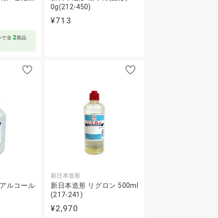
0g(212-450)
¥713
～
2
いで全
商品
新日本造形
性アルコール
新日本造形 リグロン 500ml
(217-241)
¥2,970