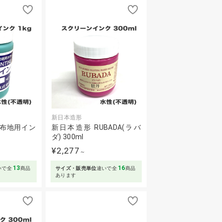
新日本造形
色布地用イン
新日本造形 RUBADA(ラバ
ダ) 300ml
¥2,277
～
13
16
いで全
商品
サイズ・販売単位
違いで全
商品
あります