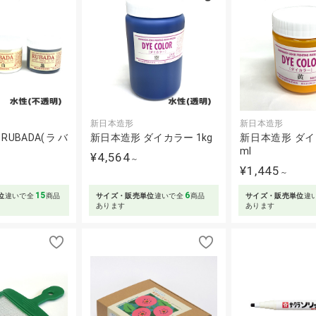
新日本造形
新日本造形
UBADA(ラバ
新日本造形 ダイカラー 1kg
新日本造形 ダイカ
ml
¥4,564
～
¥1,445
～
15
6
位
違いで全
商品
サイズ・販売単位
違いで全
商品
サイズ・販売単位
違
あります
あります