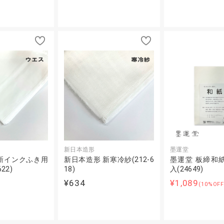
新日本造形
墨運堂
新インクふき用
新日本造形 新寒冷紗(212-6
墨運堂 板締和紙 
22)
18)
入(24649)
¥634
¥1,089
(10%OFF