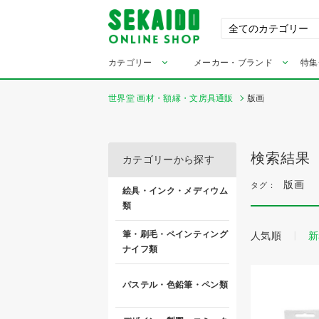
カテゴリー
メーカー・ブランド
特集
世界堂 画材・額縁・文房具通販
版画
検索結果
カテゴリーから探す
版画
タグ：
絵具・インク・メディウム
類
筆・刷毛・ペインティング
人気順
新
ナイフ類
パステル・色鉛筆・ペン類