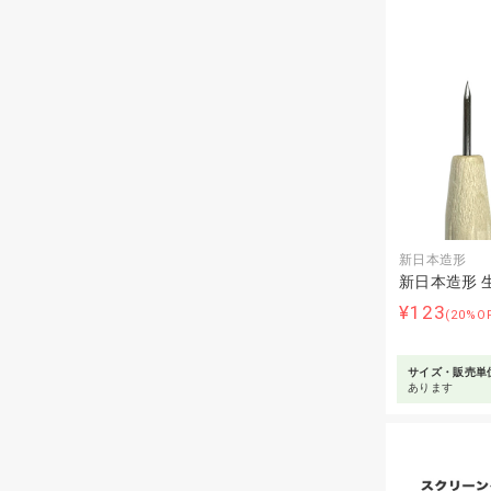
新日本造形
新日本造形 
¥123
(20%O
サイズ・販売単
あります