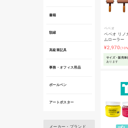
書籍
ペベオ
額縁
ペベオ リノ
ムローラー
¥2,970
(10
高級筆記具
サイズ・販売単
あります
事務・オフィス用品
ボールペン
アートポスター
メーカー・ブランド