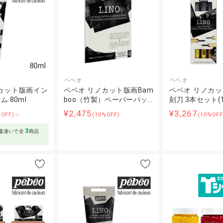
ペベオ
ペベオ
カット版画イン
ペベオ リノカット版画Bam
ペベオ リノカ
 80ml
boo（竹製）ペーパーパッ…
刻刀 3本セット(1
¥2,475
¥3,267
%OFF)～
(10%OFF)
(10%OFF
3
位
違いで全
商品