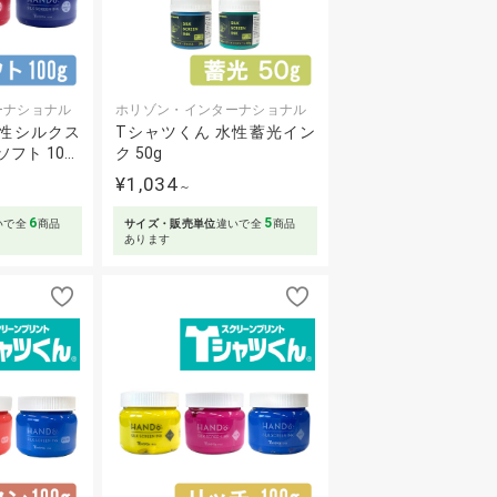
ーナショナル
ホリゾン・インターナショナル
水性シルクス
Tシャツくん 水性蓄光イン
フト 10…
ク 50g
¥1,034
～
6
5
いで全
商品
サイズ・販売単位
違いで全
商品
あります