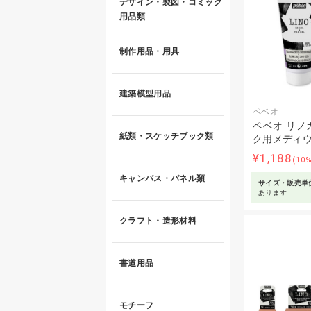
デザイン・製図・コミック
用品類
制作用品・用具
建築模型用品
ペベオ
ペベオ リノ
紙類・スケッチブック類
ク用メディウム
¥1,188
(10
キャンバス・パネル類
サイズ・販売単
あります
クラフト・造形材料
書道用品
モチーフ