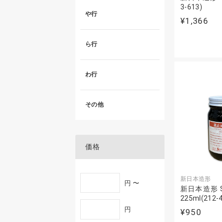
3-613)
や行
¥1,366
ら行
わ行
その他
価格
新日本造形
円 〜
新日本造形 
225ml(212-
円
¥950