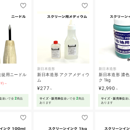
新日本造形
新日本造形
生徒用ニードル
新日本造形 アクアメディウ
新日本造形 濃
ム
ク 1kg
FF)～
¥277
¥2,990
～
～
2
2
位
違いで全
商品
サイズ・販売単位
違いで全
商品
サイズ・販売単位
違
あります
あります