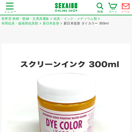
メニュー
カート
メール
検索
世界堂 画材・額縁・文房具通販
絵具・インク・メディウム類
布用絵具・版画用絵具類
新日本造形
新日本造形 ダイカラー 300ml