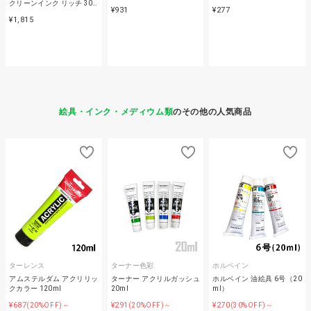
クリーンインク リッチ 30…
¥931
¥277
¥1,815
絵具・インク・メディウム類
のその他の人気商品
ターレンス
ターナー色彩
ホルベイン
アムステルダム アクリリッ
ターナー アクリルガッシュ
ホルベイン 油絵具 6号（20
クカラー 120ml
20ml
ml）
¥687
¥291
¥270
(20%OFF)～
(20%OFF)～
(30%OFF)～