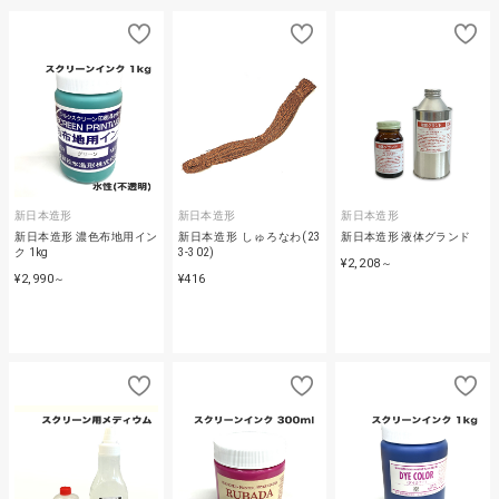
新日本造形
新日本造形
新日本造形
新日本造形 濃色布地用イン
新日本造形 しゅろなわ(23
新日本造形 液体グランド
ク 1kg
3-302)
¥2,208
～
¥2,990
¥416
～