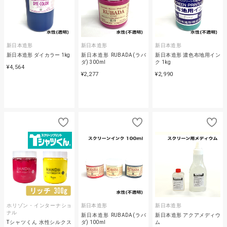
新日本造形
新日本造形
新日本造形
新日本造形 ダイカラー 1kg
新日本造形 RUBADA(ラバ
新日本造形 濃色布地用イン
ダ) 300ml
ク 1kg
¥4,564
¥2,277
¥2,990
ホリゾン・インターナショ
新日本造形
新日本造形
ナル
新日本造形 RUBADA(ラバ
新日本造形 アクアメディウ
Tシャツくん 水性シルクス
ダ) 100ml
ム