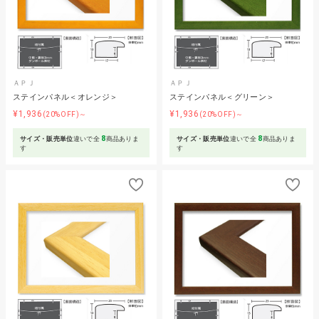
ＡＰＪ
ＡＰＪ
ステインパネル＜オレンジ＞
ステインパネル＜グリーン＞
¥1,936
¥1,936
(20%OFF)～
(20%OFF)～
8
8
サイズ・販売単位
違いで全
商品ありま
サイズ・販売単位
違いで全
商品ありま
す
す