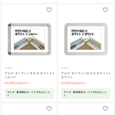
アルテ
アルテ
アルテ オープンパネル-S ホワイト×
アルテ オープンパネル-S ホワイト×
シルバー
ホワイト
¥3,993
¥3,993
(40%OFF)～
(40%OFF)～
8
8
サイズ・販売単位
違いで全
商品ありま
サイズ・販売単位
違いで全
商品ありま
す
す