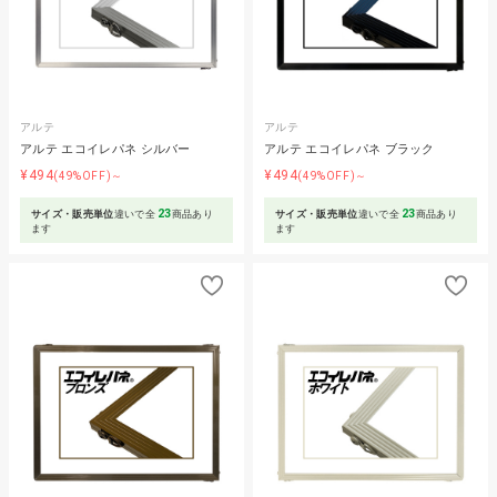
アルテ
アルテ
アルテ エコイレパネ シルバー
アルテ エコイレパネ ブラック
¥494
¥494
(49%OFF)～
(49%OFF)～
23
23
サイズ・販売単位
違いで全
商品あり
サイズ・販売単位
違いで全
商品あり
ます
ます