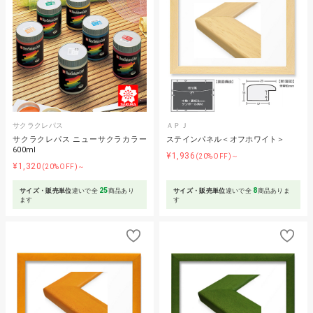
サクラクレパス
ＡＰＪ
サクラクレパス ニューサクラカラー
ステインパネル＜オフホワイト＞
600ml
¥1,936
(20%OFF)～
¥1,320
(20%OFF)～
25
8
サイズ・販売単位
違いで全
商品あり
サイズ・販売単位
違いで全
商品ありま
ます
す