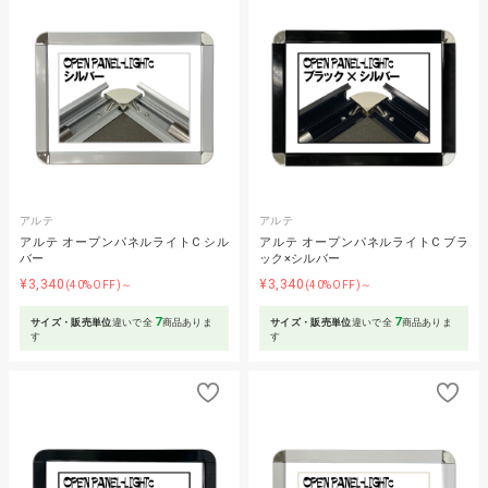
アルテ
アルテ
アルテ オープンパネルライトC シル
アルテ オープンパネルライトC ブラ
バー
ック×シルバー
¥3,340
¥3,340
(40%OFF)～
(40%OFF)～
7
7
サイズ・販売単位
違いで全
商品ありま
サイズ・販売単位
違いで全
商品ありま
す
す