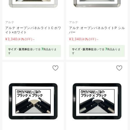
アルテ
アルテ
アルテ オープンパネルライトC ホワ
アルテ オープンパネルライトP シル
イト×ホワイト
バー
¥3,340
¥3,340
(40%OFF)～
(40%OFF)～
7
7
サイズ・販売単位
違いで全
商品ありま
サイズ・販売単位
違いで全
商品ありま
す
す