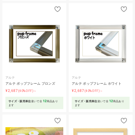
アルテ
アルテ
アルテ ポップフレーム ブロンズ
アルテ ポップフレーム ホワイト
¥2,687
¥2,687
(40%OFF)～
(40%OFF)～
12
12
サイズ・販売単位
違いで全
商品あり
サイズ・販売単位
違いで全
商品あり
ます
ます