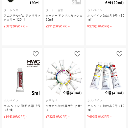
ターレンス
ターナー色彩
ホルベイン
アムステルダム アクリリッ
ターナー アクリルガッシュ
ホルベイン 油絵具 6号（20
クカラー 120ml
20ml
ml）
¥687
¥291
¥270
(20%OFF)～
(20%OFF)～
(30%OFF)～
ホルベイン
クサカベ
ホルベイン
ホルベイン 透明水彩 2号
クサカベ 油絵具 9号（40m
ホルベイン 油絵具 9号（40
（5ml）
l）
ml）
¥194
¥732
¥693
(20%OFF)～
(30%OFF)～
(30%OFF)～