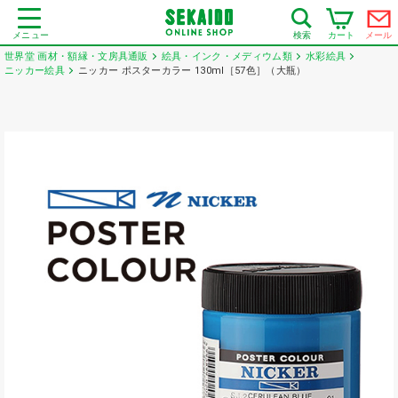
メニュー
カート
メール
検索
世界堂 画材・額縁・文房具通販
絵具・インク・メディウム類
水彩絵具
ニッカー絵具
ニッカー ポスターカラー 130ml［57色］（大瓶）