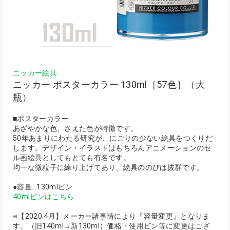
ニッカー絵具
ニッカー ポスターカラー 130ml［57色］（大
瓶）
■ポスターカラー
あざやかな色、さえた色が特徴です。
50年あまりにわたる研究が、にごりの少ない絵具をつくりだ
します。デザイン・イラストはもちろんアニメーションのセ
ル画絵具としてもとても有名です。
均一な微粒子に練り上げてあり、絵具ののびは抜群です。
●容量…130mlビン
40mlビンはこちら
※【2020.4月】メーカー諸事情により『容量変更』となりま
す。（旧140ml→新130ml）価格・使用ビン等に変更はござ