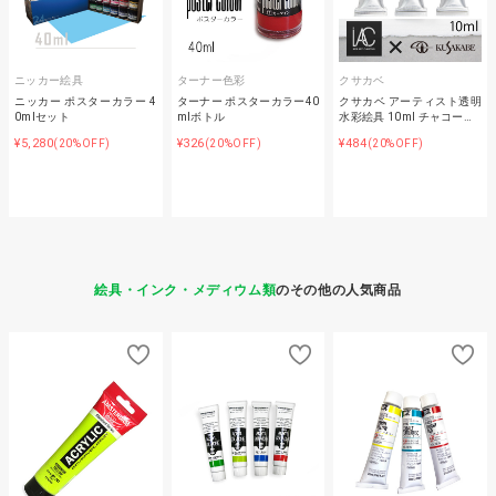
ニッカー絵具
ターナー色彩
クサカベ
ニッカー ポスターカラー 4
ターナー ポスターカラー40
クサカベ アーティスト透明
0mlセット
mlボトル
水彩絵具 10ml チャコー…
¥5,280
¥326
¥484
(20%OFF)
(20%OFF)
(20%OFF)
絵具・インク・メディウム類
のその他の人気商品