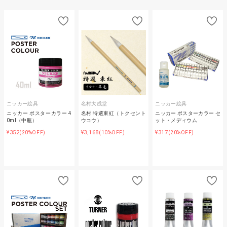
ニッカー絵具
名村大成堂
ニッカー絵具
ニッカー ポスターカラー 4
名村 特選東紅（トクセント
ニッカー ポスターカラー セ
0ml（中瓶）
ウコウ）
ット・メディウム
¥352
¥3,168
¥317
(20%OFF)
(10%OFF)
(20%OFF)