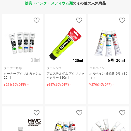
絵具・インク・メディウム類
のその他の人気商品
ターナー色彩
ターレンス
ホルベイン
ターナー アクリルガッシュ
アムステルダム アクリリッ
ホルベイン 油絵具 6号（20
20ml
クカラー 120ml
ml）
¥291
¥687
¥270
(20%OFF)～
(20%OFF)～
(30%OFF)～