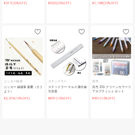
¥317
¥352
¥1,188
(20%OFF)
(20%OFF)
(20%OFF)
ニッカー絵具
ステッドラー
呉竹
ニッカー 線描筆 蒼鷹（そう
ステッドラー マルス溝付線
呉竹 ZIG クリーンカラーリ
よう）
引定規
アルブラッシュ セット
¥2,376
¥891
¥951
(10%OFF)
(10%OFF)
(10%OFF)