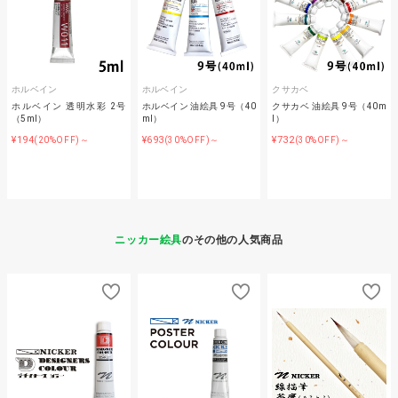
ホルベイン
ホルベイン
クサカベ
ホルベイン 透明水彩 2号
ホルベイン 油絵具 9号（40
クサカベ 油絵具 9号（40m
（5ml）
ml）
l）
¥194
¥693
¥732
(20%OFF)～
(30%OFF)～
(30%OFF)～
ニッカー絵具
のその他の人気商品