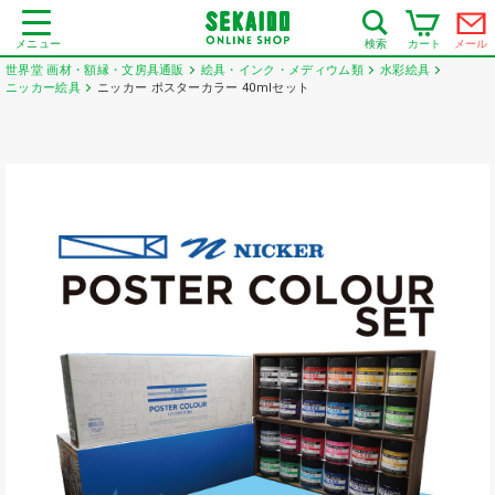
メニュー
カート
メール
検索
世界堂 画材・額縁・文房具通販
絵具・インク・メディウム類
水彩絵具
ニッカー絵具
ニッカー ポスターカラー 40mlセット