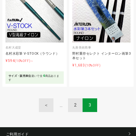
名村大成堂
丸善美術商事
名村水彩筆 V-STOCK（ラウンド）
野村重存セレクト インターロン画筆3
本セット
¥594
(10%OFF)～
¥1,683
(10%OFF)
6
サイズ・販売単位
違いで全
商品ありま
す
＜
2
3
ご利用ガイド