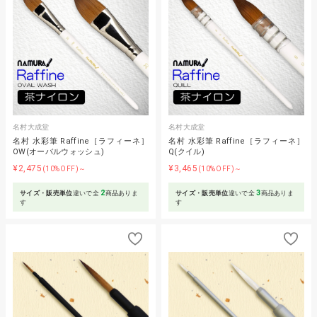
名村大成堂
名村大成堂
名村 水彩筆 Raffine［ラフィーネ］
名村 水彩筆 Raffine［ラフィーネ］
OW(オーバルウォッシュ)
Q(クイル)
¥2,475
¥3,465
(10%OFF)～
(10%OFF)～
2
3
サイズ・販売単位
違いで全
商品ありま
サイズ・販売単位
違いで全
商品ありま
す
す