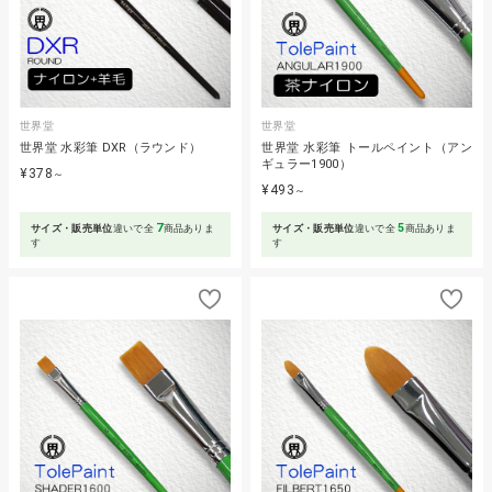
世界堂
世界堂
世界堂 水彩筆 DXR（ラウンド）
世界堂 水彩筆 トールペイント（アン
ギュラー1900）
¥378
～
¥493
～
7
5
サイズ・販売単位
違いで全
商品ありま
サイズ・販売単位
違いで全
商品ありま
す
す