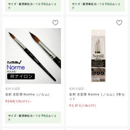
5
5
サイズ・販売単位
違いで全
商品ありま
サイズ・販売単位
違いで全
商品ありま
す
す
名村大成堂
名村大成堂
名村 水彩筆 Norme［ノルム］
名村 水彩筆 Norme［ノルム］3本セ
ット
¥644
(10%OFF)～
¥3,416
(10%OFF)
9
サイズ・販売単位
違いで全
商品ありま
す