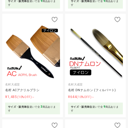
9
9
サイズ・販売単位
違いで全
商品ありま
サイズ・販売単位
違いで全
商品ありま
す
す
名村大成堂
名村大成堂
名村 ACアクリルブラシ
名村 DNナムロン (フィルバート)
¥1,485
¥644
(10%OFF)～
(10%OFF)～
3
9
サイズ・販売単位
違いで全
商品ありま
サイズ・販売単位
違いで全
商品ありま
す
す