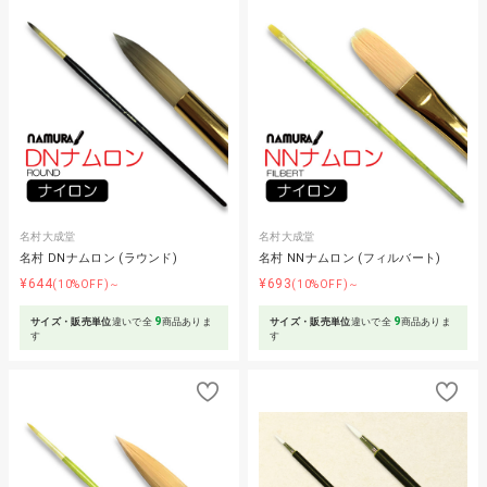
名村大成堂
名村大成堂
名村 DNナムロン (ラウンド)
名村 NNナムロン (フィルバート)
¥644
¥693
(10%OFF)～
(10%OFF)～
9
9
サイズ・販売単位
違いで全
商品ありま
サイズ・販売単位
違いで全
商品ありま
す
す