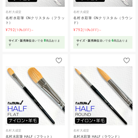
名村大成堂
名村大成堂
名村水彩筆 CNクリスタル（フラッ
名村水彩筆 CNクリスタル（ラウン
ト）
ド）
¥792
¥792
(10%OFF)～
(10%OFF)～
8
6
サイズ・販売単位
違いで全
商品ありま
サイズ・販売単位
違いで全
商品ありま
す
す
名村大成堂
名村大成堂
名村水彩筆 HALF（フラット）
名村水彩筆 HALF（ラウンド）