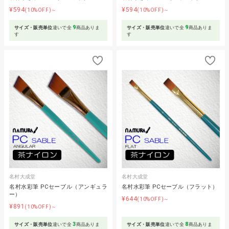
¥594
¥594
(10%OFF)～
(10%OFF)～
9
9
サイズ・販売単位
違いで全
商品ありま
サイズ・販売単位
違いで全
商品ありま
す
す
名村大成堂
名村大成堂
名村水彩筆 PCセーブル（アンギュラ
名村水彩筆 PCセーブル（フラット）
ー）
¥644
(10%OFF)～
¥891
(10%OFF)～
3
8
サイズ・販売単位
違いで全
商品ありま
サイズ・販売単位
違いで全
商品ありま