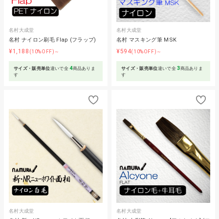
名村大成堂
名村大成堂
名村 ナイロン刷毛 Flap (フラップ)
名村 マスキング筆 MSK
¥1,188
¥594
(10%OFF)～
(10%OFF)～
4
3
サイズ・販売単位
違いで全
商品ありま
サイズ・販売単位
違いで全
商品ありま
す
す
名村大成堂
名村大成堂