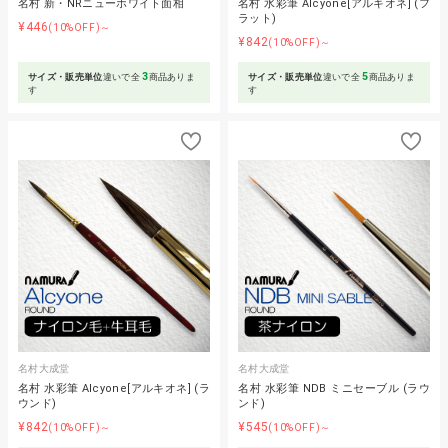
名村 新・NRニューホワイト面相
名村 水彩筆 Alcyone[アルキオネ] (フ
ラット)
¥446
(10%OFF)～
¥842
(10%OFF)～
3
5
サイズ・販売単位
違いで全
商品ありま
サイズ・販売単位
違いで全
商品ありま
す
す
名村大成堂
名村大成堂
名村 水彩筆 Alcyone[アルキオネ] (ラ
名村 水彩筆 NDB ミニセーブル (ラウ
ウンド)
ンド)
¥842
¥545
(10%OFF)～
(10%OFF)～