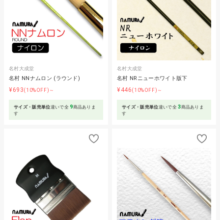
名村大成堂
名村大成堂
名村 NNナムロン (ラウンド)
名村 NRニューホワイト版下
¥693
¥446
(10%OFF)～
(10%OFF)～
9
3
サイズ・販売単位
違いで全
商品ありま
サイズ・販売単位
違いで全
商品ありま
す
す