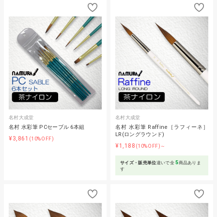
名村大成堂
名村大成堂
名村 水彩筆 PCセーブル 6本組
名村 水彩筆 Raffine［ラフィーネ］
LR(ロングラウンド)
¥3,861
(10%OFF)
¥1,188
(10%OFF)～
5
サイズ・販売単位
違いで全
商品ありま
す