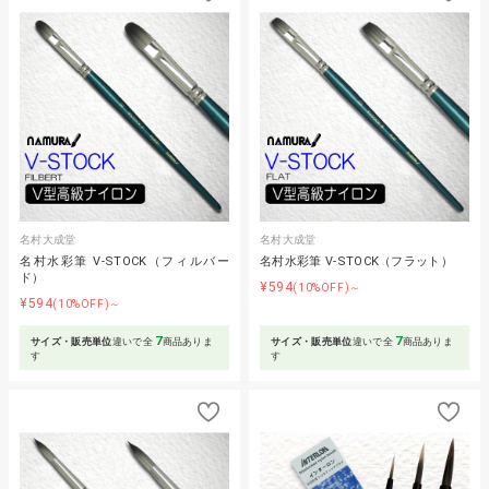
名村大成堂
名村大成堂
名村水彩筆 V-STOCK（フィルバー
名村水彩筆 V-STOCK（フラット）
ド）
¥594
(10%OFF)～
¥594
(10%OFF)～
7
7
サイズ・販売単位
違いで全
商品ありま
サイズ・販売単位
違いで全
商品ありま
す
す