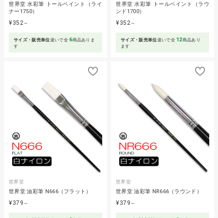
世界堂 水彩筆 トールペイント（ライ
世界堂 水彩筆 トールペイント（ラウ
ナー1750）
ンド1700）
¥352
¥352
～
～
6
12
サイズ・販売単位
違いで全
商品ありま
サイズ・販売単位
違いで全
商品あり
す
ます
世界堂
世界堂
世界堂 油彩筆 N666（フラット）
世界堂 油彩筆 NR666（ラウンド）
¥379
¥379
～
～