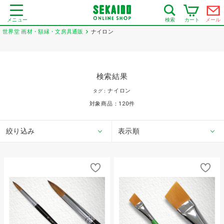
メニュー
カート
メール
検索
世界堂 画材・額縁・文房具通販
ナイロン
検索結果
ナイロン
タグ：
対象商品：
120
件
絞り込み
表示順