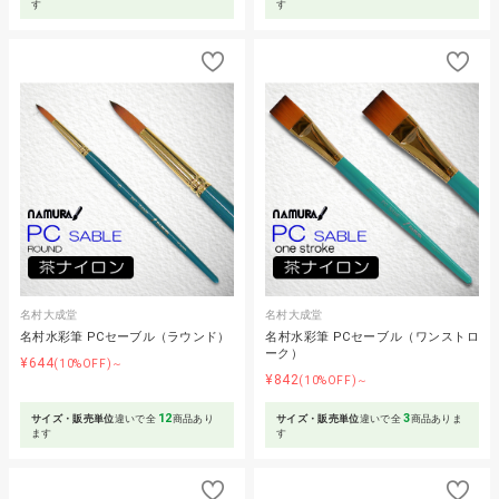
す
す
名村大成堂
名村大成堂
名村水彩筆 PCセーブル（ラウンド）
名村水彩筆 PCセーブル（ワンストロ
ーク）
¥644
(10%OFF)～
¥842
(10%OFF)～
12
3
サイズ・販売単位
違いで全
商品あり
サイズ・販売単位
違いで全
商品ありま
ます
す