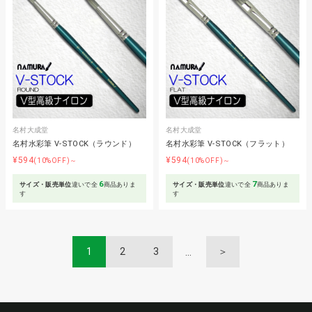
名村大成堂
名村大成堂
名村水彩筆 V-STOCK（ラウンド）
名村水彩筆 V-STOCK（フラット）
¥594
¥594
(10%OFF)～
(10%OFF)～
6
7
サイズ・販売単位
違いで全
商品ありま
サイズ・販売単位
違いで全
商品ありま
す
す
1
2
3
＞