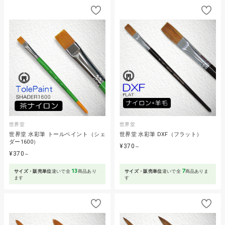
世界堂
世界堂
世界堂 水彩筆 トールペイント（シェ
世界堂 水彩筆 DXF（フラット）
ダー1600）
¥370
～
¥370
～
13
7
サイズ・販売単位
違いで全
商品あり
サイズ・販売単位
違いで全
商品ありま
ます
す