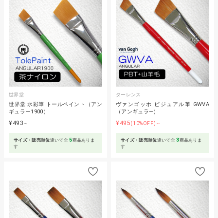
世界堂
ターレンス
世界堂 水彩筆 トールペイント（アン
ヴァンゴッホ ビジュアル筆 GWVA
ギュラー1900）
（アンギュラ―）
¥493
¥495
～
(10%OFF)～
5
3
サイズ・販売単位
違いで全
商品ありま
サイズ・販売単位
違いで全
商品ありま
す
す