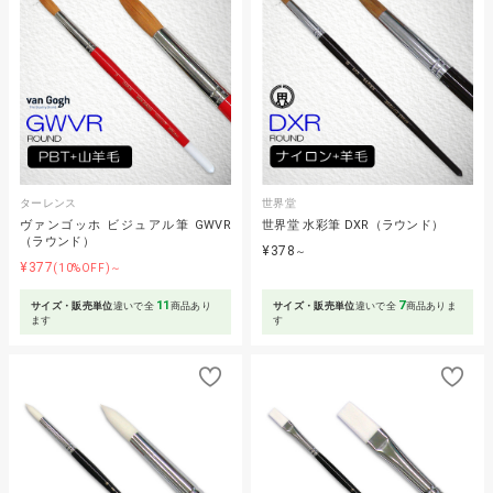
ターレンス
世界堂
ヴァンゴッホ ビジュアル筆 GWVR
世界堂 水彩筆 DXR（ラウンド）
（ラウンド）
¥378
～
¥377
(10%OFF)～
11
7
サイズ・販売単位
違いで全
商品あり
サイズ・販売単位
違いで全
商品ありま
ます
す