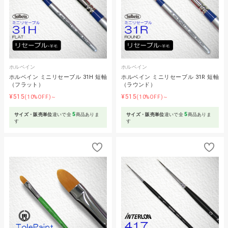
ホルベイン
ホルベイン
ホルベイン ミニリセーブル 31H 短軸
ホルベイン ミニリセーブル 31R 短軸
（フラット）
（ラウンド）
¥515
¥515
(10%OFF)～
(10%OFF)～
5
5
サイズ・販売単位
違いで全
商品ありま
サイズ・販売単位
違いで全
商品ありま
す
す