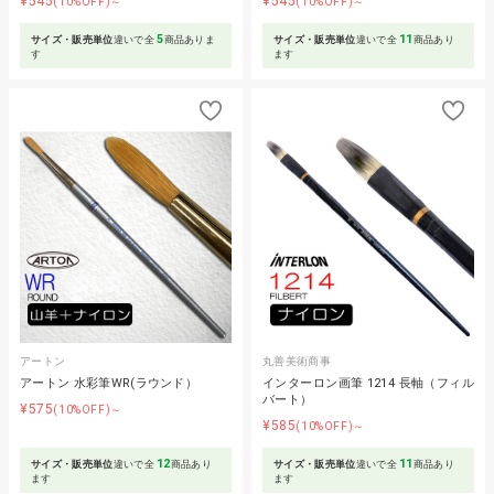
¥545
¥545
(10%OFF)～
(10%OFF)～
5
11
サイズ・販売単位
違いで全
商品ありま
サイズ・販売単位
違いで全
商品あり
す
ます
アートン
丸善美術商事
アートン 水彩筆WR(ラウンド）
インターロン画筆 1214 長軸（フィル
バート）
¥575
(10%OFF)～
¥585
(10%OFF)～
12
11
サイズ・販売単位
違いで全
商品あり
サイズ・販売単位
違いで全
商品あり
ます
ます