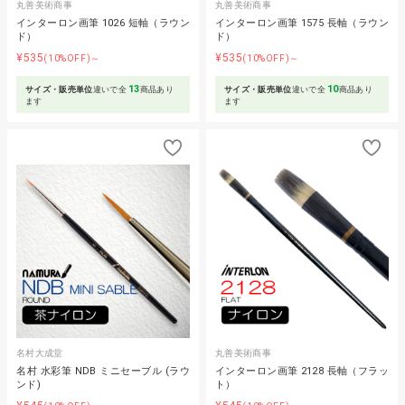
丸善美術商事
丸善美術商事
インターロン画筆 1026 短軸（ラウン
インターロン画筆 1575 長軸（ラウン
ド）
ド）
¥535
¥535
(10%OFF)～
(10%OFF)～
13
10
サイズ・販売単位
違いで全
商品あり
サイズ・販売単位
違いで全
商品あり
ます
ます
名村大成堂
丸善美術商事
名村 水彩筆 NDB ミニセーブル (ラウ
インターロン画筆 2128 長軸（フラッ
ンド)
ト）