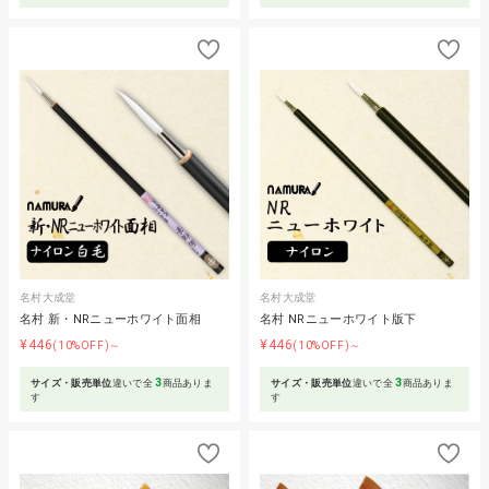
名村大成堂
名村大成堂
名村 新・NRニューホワイト面相
名村 NRニューホワイト版下
¥446
¥446
(10%OFF)～
(10%OFF)～
3
3
サイズ・販売単位
違いで全
商品ありま
サイズ・販売単位
違いで全
商品ありま
す
す