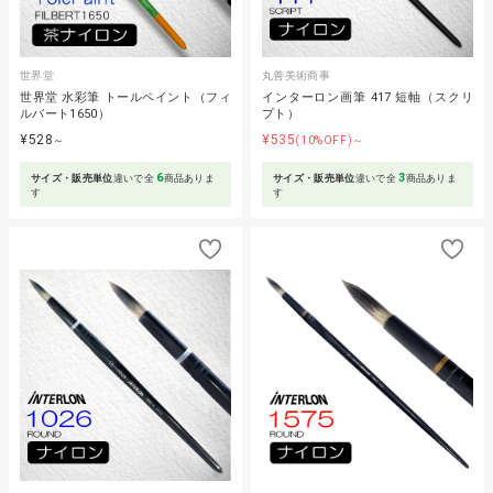
世界堂
丸善美術商事
世界堂 水彩筆 トールペイント（フィ
インターロン画筆 417 短軸（スクリ
ルバート1650）
プト）
¥528
¥535
～
(10%OFF)～
6
3
サイズ・販売単位
違いで全
商品ありま
サイズ・販売単位
違いで全
商品ありま
す
す