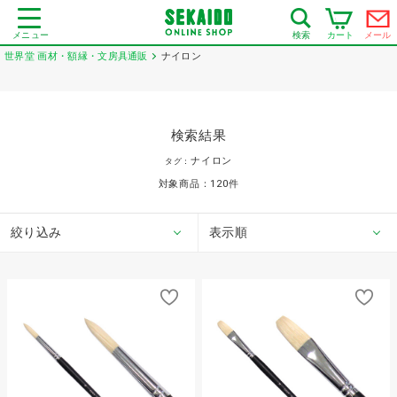
メニュー
カート
メール
検索
世界堂 画材・額縁・文房具通販
ナイロン
検索結果
ナイロン
タグ：
対象商品：
120
件
絞り込み
表示順