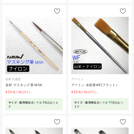
名村大成堂
アートン
名村 マスキング筆 MSK
アートン 水彩筆WF(フラット）
¥594
¥594
(10%OFF)～
(10%OFF)～
3
11
サイズ・販売単位
違いで全
商品ありま
サイズ・販売単位
違いで全
商品あり
す
ます