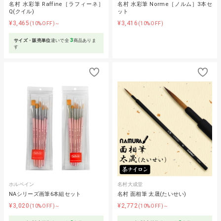
名村 水彩筆 Raffine［ラフィーネ］
名村 水彩筆 Norme［ノルム］3本セ
Q(クイル)
ット
¥3,465
¥3,416
(10%OFF)～
(10%OFF)
3
サイズ・販売単位
違いで全
商品ありま
す
ホルベイン
名村大成堂
NAシリーズ画筆6本組セット
名村 面相筆 太晟(たいせい)
¥3,020
¥2,772
(10%OFF)～
(10%OFF)～