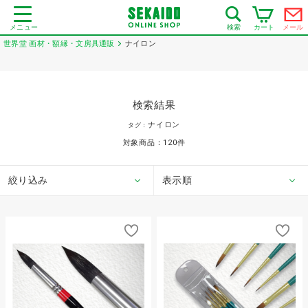
メニュー
カート
メール
検索
世界堂 画材・額縁・文房具通販
ナイロン
検索結果
ナイロン
タグ：
対象商品：
120
件
絞り込み
表示順