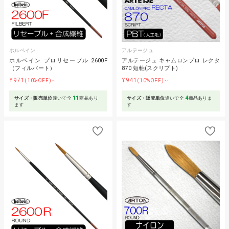
ホルベイン
アルテージュ
ホルベイン プロリセーブル 2600F
アルテージュ キャムロンプロ レクタ
（フィルバート）
870 短軸(スクリプト)
¥971
¥941
(10%OFF)～
(10%OFF)～
11
4
サイズ・販売単位
違いで全
商品あり
サイズ・販売単位
違いで全
商品ありま
ます
す