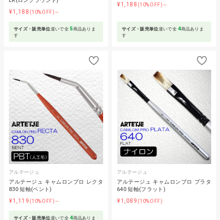
LR(ロングラウンド)
¥1,188
(10%OFF)～
¥1,188
(10%OFF)～
5
4
サイズ・販売単位
違いで全
商品ありま
サイズ・販売単位
違いで全
商品ありま
す
す
アルテージュ
アルテージュ
アルテージュ キャムロンプロ レクタ
アルテージュ キャムロンプロ プラタ
830 短軸(ベント)
640 短軸(フラット)
¥1,119
¥1,089
(10%OFF)～
(10%OFF)
4
サイズ・販売単位
違いで全
商品ありま