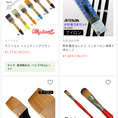
ラファエル
丸善美術商事
ラファエル ペインティングブラシ
野村重存セレクト インターロン画筆3
本セット
¥1,773
(10%OFF)～
¥1,683
(10%OFF)
27
サイズ・販売単位
違いで全
商品あり
ます