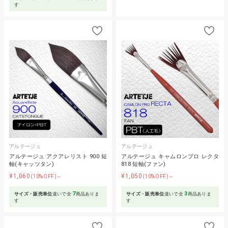
す
アルテージュ
アルテージュ
アルテージュ アクアレリスト 900 短
アルテージュ キャムロンプロ レクタ
軸(キャッツタン)
818 短軸(ファン)
¥1,060
¥1,050
(10%OFF)～
(10%OFF)～
7
3
サイズ・販売単位
違いで全
商品ありま
サイズ・販売単位
違いで全
商品ありま
す
す