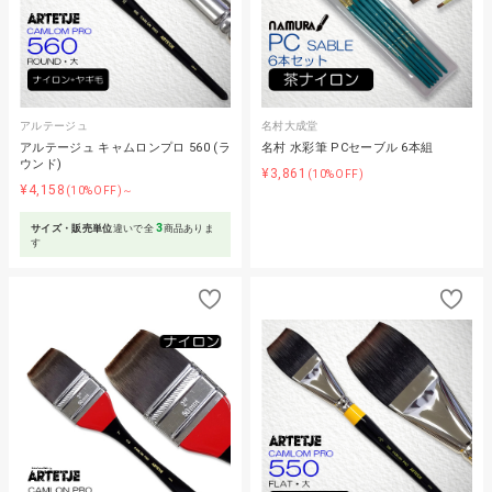
アルテージュ
名村大成堂
アルテージュ キャムロンプロ 560 (ラ
名村 水彩筆 PCセーブル 6本組
ウンド)
¥3,861
(10%OFF)
¥4,158
(10%OFF)～
3
サイズ・販売単位
違いで全
商品ありま
す