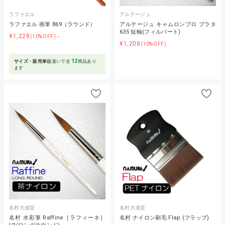
ラファエル
アルテージュ
ラファエル 画筆 869（ラウンド）
アルテージュ キャムロンプロ プラタ
635 短軸(フィルバート)
¥1,228
(10%OFF)～
¥1,208
(10%OFF)
12
サイズ・販売単位
違いで全
商品あり
ます
名村大成堂
名村大成堂
名村 水彩筆 Raffine［ラフィーネ］
名村 ナイロン刷毛 Flap (フラップ)