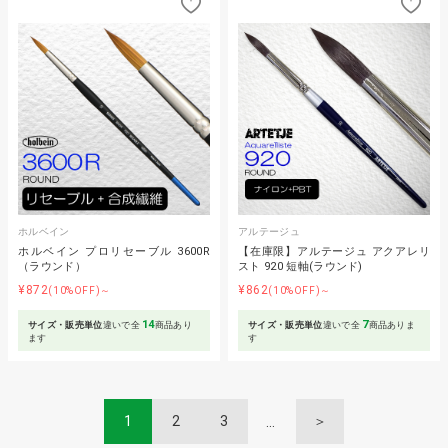
ホルベイン
アルテージュ
ホルベイン プロリセーブル 3600R
【在庫限】アルテージュ アクアレリ
（ラウンド）
スト 920 短軸(ラウンド)
¥872
¥862
(10%OFF)～
(10%OFF)～
14
7
サイズ・販売単位
違いで全
商品あり
サイズ・販売単位
違いで全
商品ありま
ます
す
1
2
3
＞