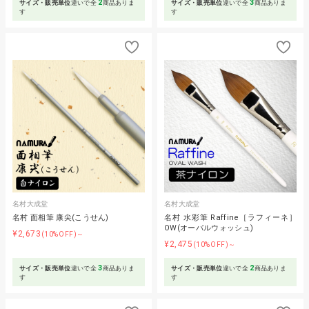
2
3
サイズ・販売単位
違いで全
商品ありま
サイズ・販売単位
違いで全
商品ありま
す
す
名村大成堂
名村大成堂
名村 面相筆 康尖(こうせん)
名村 水彩筆 Raffine［ラフィーネ］
OW(オーバルウォッシュ)
¥2,673
(10%OFF)～
¥2,475
(10%OFF)～
3
2
サイズ・販売単位
違いで全
商品ありま
サイズ・販売単位
違いで全
商品ありま
す
す