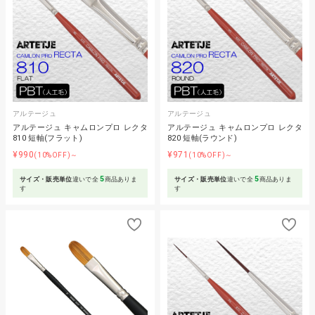
アルテージュ
アルテージュ
アルテージュ キャムロンプロ レクタ
アルテージュ キャムロンプロ レクタ
810 短軸(フラット)
820 短軸(ラウンド)
¥990
¥971
(10%OFF)～
(10%OFF)～
5
5
サイズ・販売単位
違いで全
商品ありま
サイズ・販売単位
違いで全
商品ありま
す
す