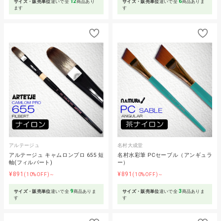
12
6
サイズ・販売単位
違いで全
商品あり
サイズ・販売単位
違いで全
商品ありま
ます
す
アルテージュ
名村大成堂
アルテージュ キャムロンプロ 655 短
名村水彩筆 PCセーブル（アンギュラ
軸(フィルバート)
ー）
¥891
¥891
(10%OFF)～
(10%OFF)～
9
3
サイズ・販売単位
違いで全
商品ありま
サイズ・販売単位
違いで全
商品ありま
す
す