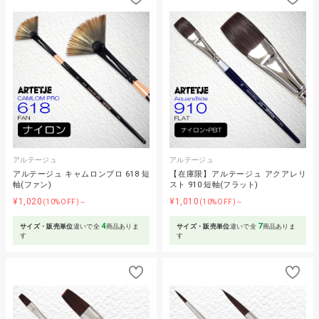
アルテージュ
アルテージュ
アルテージュ キャムロンプロ 618 短
【在庫限】アルテージュ アクアレリ
軸(ファン)
スト 910 短軸(フラット)
¥1,020
¥1,010
(10%OFF)～
(10%OFF)～
4
7
サイズ・販売単位
違いで全
商品ありま
サイズ・販売単位
違いで全
商品ありま
す
す