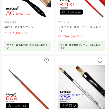
名村大成堂
ラファエル
名村 ACアクリルブラシ
ラファエル 画筆 8792（フィルバー
ト）
¥1,485
(10%OFF)～
¥1,436
(10%OFF)～
3
12
サイズ・販売単位
違いで全
商品ありま
サイズ・販売単位
違いで全
商品あり
す
ます