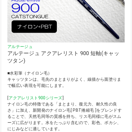
アルテージュ
アルテージュ アクアレリスト 900 短軸(キャッ
ツタン)
■水彩筆（ナイロン毛）
キャッツタンは、毛先のまとまりがよく、線描から面塗りま
で幅広い表現を可能にします。
[
アクアレリスト900シリーズ
]
ナイロン毛の特徴である「まとまり、復元力、耐久性の良
さ」に加え、新開発のナイロン毛[ PBT捲縮毛 ]をブレンドす
ることで、天然毛同等の質感を持ち、リス毛同様に毛がスム
ーズに広がります。水をたっぷり含むので、彩色、ボカシ、
にじみなどに適しています。