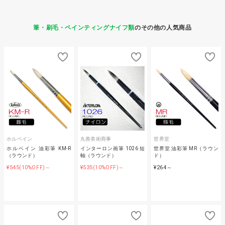
筆・刷毛・ペインティングナイフ類
のその他の人気商品
ホルベイン
丸善美術商事
世界堂
ホルベイン 油彩筆 KM-R
インターロン画筆 1026 短
世界堂 油彩筆 MR（ラウン
（ラウンド）
軸（ラウンド）
ド）
¥545
¥535
¥264
(10%OFF)～
(10%OFF)～
～