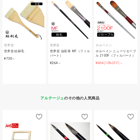
世界堂
世界堂
ホルベイン
世界堂 絵刷毛
世界堂 油彩筆 MF（フィル
ホルベイン ニューリセーブ
バート）
ル 2100F（フィルバート）
¥730
～
¥264
¥604
～
(10%OFF)～
アルテージュ
のその他の人気商品