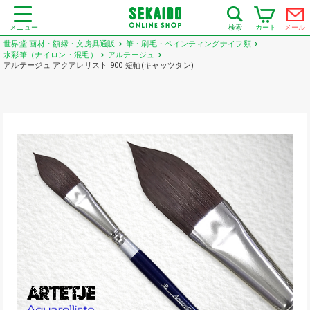
メニュー
カート
メール
検索
世界堂 画材・額縁・文房具通販
筆・刷毛・ペインティングナイフ類
水彩筆（ナイロン・混毛）
アルテージュ
アルテージュ アクアレリスト 900 短軸(キャッツタン)