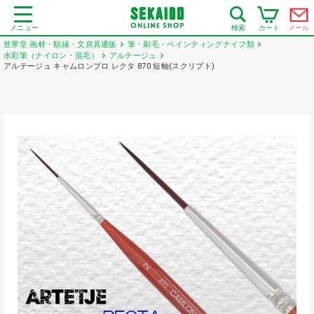
メニュー
カート
メール
検索
世界堂 画材・額縁・文房具通販
筆・刷毛・ペインティングナイフ類
水彩筆（ナイロン・混毛）
アルテージュ
アルテージュ キャムロンプロ レクタ 870 短軸(スクリプト)