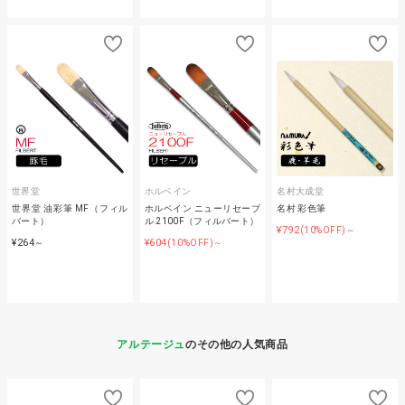
世界堂
ホルベイン
名村大成堂
世界堂 油彩筆 MF（フィル
ホルベイン ニューリセーブ
名村 彩色筆
バート）
ル 2100F（フィルバート）
¥792
(10%OFF)～
¥264
¥604
～
(10%OFF)～
アルテージュ
のその他の人気商品