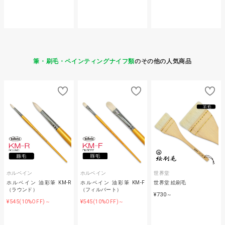
筆・刷毛・ペインティングナイフ類
のその他の人気商品
ホルベイン
ホルベイン
世界堂
ホルベイン 油彩筆 KM-R
ホルベイン 油彩筆 KM-F
世界堂 絵刷毛
（ラウンド）
（フィルバート）
¥730
～
¥545
¥545
(10%OFF)～
(10%OFF)～