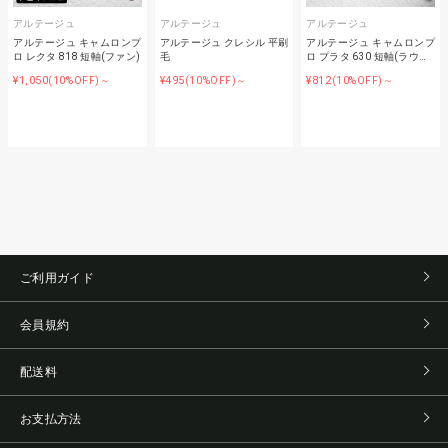
アルテージュ
アルテージュ
アルテージュ
アルテージュ キャムロンプ
アルテージュ クレシル 平刷
アルテージュ キャムロンプ
ロ レクタ 818 短軸(ファン)
毛
ロ プラタ 630 短軸(ラウ…
¥1,050
¥495
¥812
(10%OFF)～
(10%OFF)～
(10%OFF)～
ご利用ガイド
会員規約
配送料
お支払方法