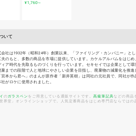
¥1,760
～
ついて
式会社は1932年（昭和24年）創業以来、「ファイリング・カンパニー」と
工夫のもと、多数の商品を市場に提供しています。カケルアルバムをはじめ、
ディア時代を先取るものづくりを行っています。セキセイでは企業として環
廃棄までの段階で人と地球にやさしい企業を目指し、廃棄物の減量化を推進
「宮本から君へ」のまんが原作者「新井英樹」は同社の元社員で、同社が作
本社がロケに使用されました。
イ
の
ガラスペン
をご用意している通販サイトです。
高級筆記具
などの商品
世界堂」オンラインショップで。人気定番商品をはじめ専門店ならではの