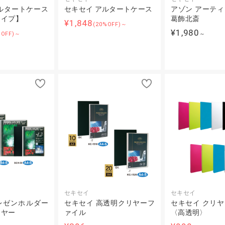
ルタートケース
セキセイ アルタートケース
アゾン アーテ
タイプ】
葛飾北斎
¥1,848
(20%OFF)～
¥1,980
%OFF)～
～
セキセイ
セキセイ
レゼンホルダー
セキセイ 高透明クリヤーフ
セキセイ クリ
リヤー
ァイル
〈高透明〉