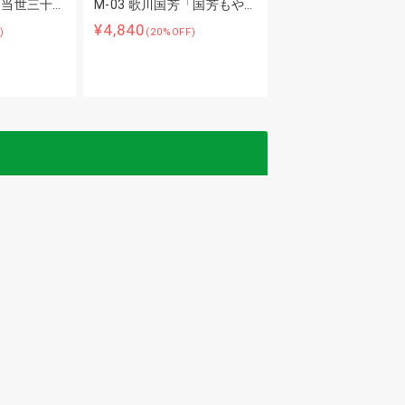
「当世三十…
M-03 歌川国芳「国芳もや…
¥4,840
)
(20%OFF)