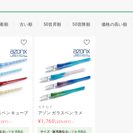
着順
古い順
50音昇順
50音降順
価格の高い順
セキセイ
スペン キューブ
アゾン ガラスペン ラメ
¥1,760
%OFF)～
(20%OFF)～
4
4
位
違いで全
商品
サイズ・販売単位
違いで全
商品