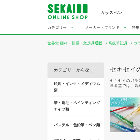
カテゴリー
メーカー・ブランド
特集
世界堂 画材・額縁・文房具通販
高級筆記具
ガ
セキセイ
カテゴリーから探す
セキセイのガラ
絵具・インク・メディウム
世界堂では、高
類
筆・刷毛・ペインティング
ナイフ類
パステル・色鉛筆・ペン類