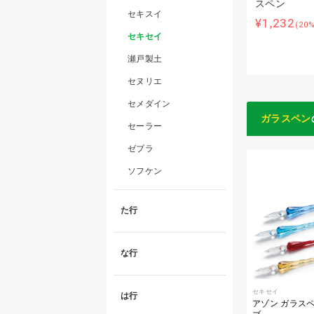
スペン
セキスイ
¥1,232
(20
セキセイ
瀬戸製土
セヌリエ
セメダイン
ガラスペン
セーラー
ゼブラ
ソフケン
た行
な行
セキセイ
は行
アゾン ガラスペ