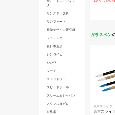
¥891
サム・トレーディン
(10%O
グ
サンスター文具
サンフォード
視覚デザイン研究所
ガラスペン
シュミンケ
新日本造形
シンロイヒ
シンワ
シード
ステッドラー
スピードボール
スリーエムジャパン
スワンスタビロ
東京スライダ
東京スライダ 
世界堂