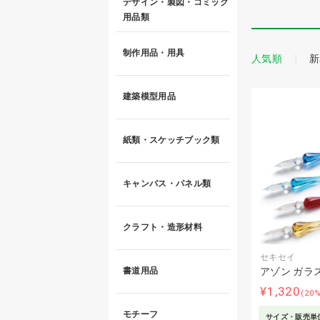
デザイン・製図・コミック
用品類
制作用品・用具
人気順
新
建築模型用品
紙類・スケッチブック類
キャンバス・パネル類
クラフト・造形材料
セキセイ
アゾン ガラ
書道用品
¥1,320
(20
モチーフ
サイズ・販売単