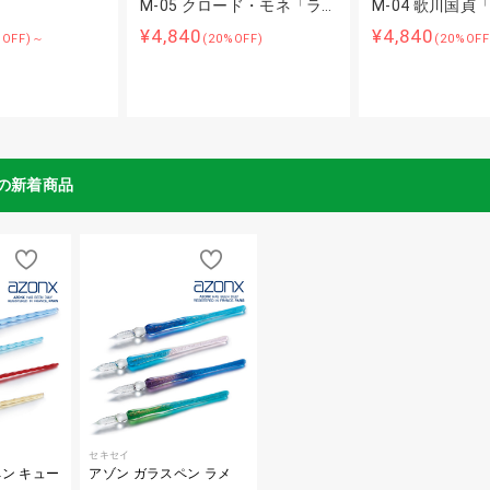
M-05 クロード・モネ「ラ…
M-04 歌川国貞
¥4,840
¥4,840
%OFF)～
(20%OFF)
(20%OFF
の新着商品
セキセイ
ン キュー
アゾン ガラスペン ラメ