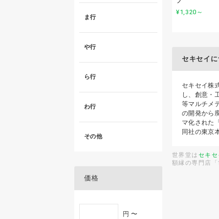
ブ
¥1,320
～
ま行
や行
セキセイに
ら行
セキセイ株
し、創意・
等マルチメ
わ行
の開発から
マ化された
同社の東京
その他
世界堂は
セキセ
額縁の専門店「
価格
円 〜