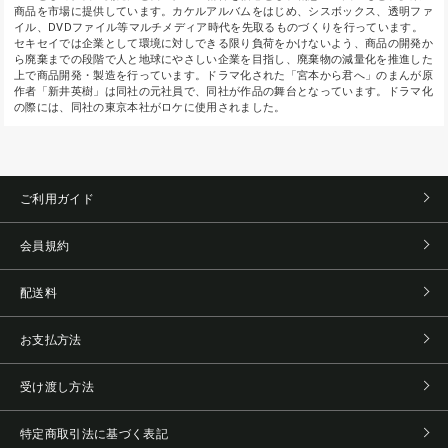
商品を市場に提供しています。カケルアルバムをはじめ、シスボックス、透明ファ
イル、DVDファイル等マルチメディア時代を先取るものづくりを行っています。
セキセイでは企業として環境に対しできる限り負荷をかけないよう、商品の開発か
ら廃棄までの段階で人と地球にやさしい企業を目指し、廃棄物の減量化を推進した
上で商品開発・製造を行っています。ドラマ化された「宮本から君へ」のまんが原
作者「新井英樹」は同社の元社員で、同社が作品の舞台となっています。ドラマ化
の際には、同社の東京本社がロケに使用されました。
ご利用ガイド
会員規約
配送料
お支払方法
受け渡し方法
特定商取引法に基づく表記