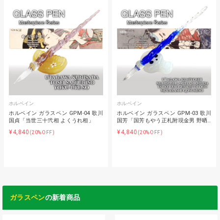
ホルベイン
ホルベイン
ホルベイン ガラスペン GPM-04 歌川
ホルベイン ガラスペン GPM-03 歌川
国貞「当世三十弐相 よくうれ相」
国芳「国芳もやう正札附現金男 野晒…
¥4,840
¥4,840
(20%OFF)
(20%OFF)
ガラスペン
の新着商品