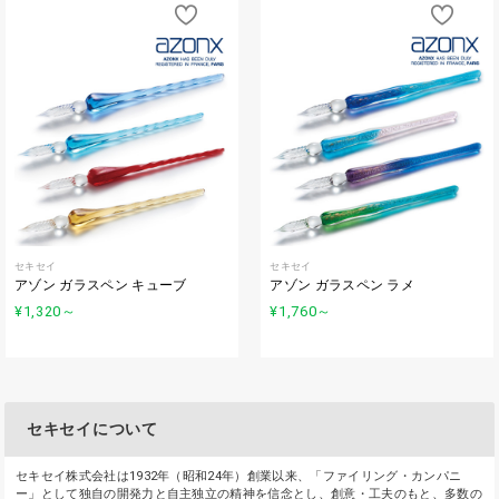
セキセイ
セキセイ
アゾン ガラスペン キューブ
アゾン ガラスペン ラメ
¥1,320
～
¥1,760
～
セキセイについて
セキセイ株式会社は1932年（昭和24年）創業以来、「ファイリング・カンパニ
ー」として独自の開発力と自主独立の精神を信念とし、創意・工夫のもと、多数の