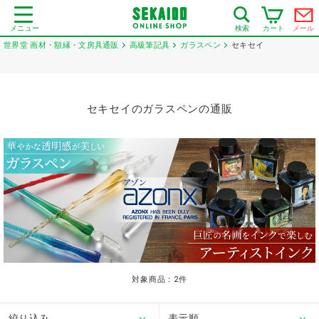
メニュー
カート
メール
検索
世界堂 画材・額縁・文房具通販
高級筆記具
ガラスペン
セキセイ
セキセイのガラスペンの通販
対象商品：
2
件
絞り込み
表示順